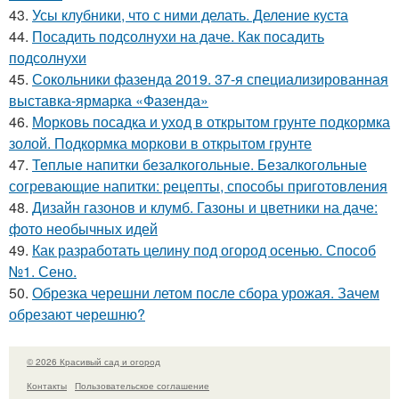
43.
Усы клубники, что с ними делать. Деление куста
44.
Посадить подсолнухи на даче. Как посадить
подсолнухи
45.
Сокольники фазенда 2019. 37-я специализированная
выставка-ярмарка «Фазенда»
46.
Морковь посадка и уход в открытом грунте подкормка
золой. Подкормка моркови в открытом грунте
47.
Теплые напитки безалкогольные. Безалкогольные
согревающие напитки: рецепты, способы приготовления
48.
Дизайн газонов и клумб. Газоны и цветники на даче:
фото необычных идей
49.
Как разработать целину под огород осенью. Способ
№1. Сено.
50.
Обрезка черешни летом после сбора урожая. Зачем
обрезают черешню?
© 2026 Красивый сад и огород
Контакты
Пользовательское соглашение