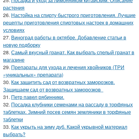
25.
Посадка и уход за лимонником китайским. Описание
растения
26.
Настойка на спирту быстрого приготовления. Лучшие
рецепты приготовления спиртовых настоек в домашних
условиях
27.
Виноград работы в октябре. Добавление статьи в
новую подборку
28.
Самый вкусный гранат. Как выбрать спелый гранат в
магазине
29.
Препараты для ухода и лечения хвойников (ТРИ
«уникальных» препарата)
30.
Как защитить сад от возвратных заморозков.
Защищаем сад от возвратных заморозков
31.
Петр павел рябинники.
32.
Посадка клубники семенами на рассаду в торфяных
таблетках. Зимний посев семян земляники в торфяные
таблетки
33.
Как укрыть на зиму дуб. Какой укрывной материал
выбрать?