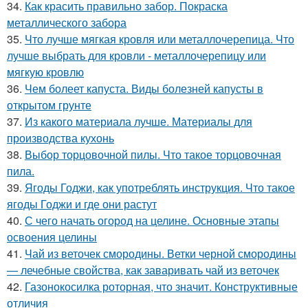
34.
Как красить правильно забор. Покраска
металлического забора
35.
Что лучше мягкая кровля или металлочерепица. Что
лучше выбрать для кровли - металлочерепицу или
мягкую кровлю
36.
Чем болеет капуста. Виды болезней капусты в
открытом грунте
37.
Из какого материала лучше. Материалы для
производства кухонь
38.
Выбор торцовочной пилы. Что такое торцовочная
пила.
39.
Ягоды Годжи, как употреблять инструкция. Что такое
ягоды Годжи и где они растут
40.
С чего начать огород на целине. Основные этапы
освоения целины
41.
Чай из веточек смородины. Ветки черной смородины
— лечебные свойства, как заваривать чай из веточек
42.
Газонокосилка роторная, что значит. Конструктивные
отличия