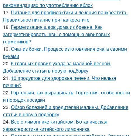
рекомендациях по употреблению яблок
17.
Питание для профилактики и лечения панкреатита.
Правильное питание при панкреатите
18.
Герметизация швов дома из бревна. Как
загерметизировать швы с помощью акриловых
герметиков?
19.
Очаг из бочки. Процесс изготовления очага своими
руками
20.
5 главных правил ухода за малиной весной.
Добавление статьи в новую подборку
21.
10 продуктов для здоровья печени. Что нельзя
печени?
22.
Гортензии, как выращивать. Гортензия: особенности
и порядок посадки
23.
Обзор болезней и вредителей малины. Добавление
статьи в новую подборку
24.
Все о лимоннике китайском. Ботаническая
характеристика китайского лимонника