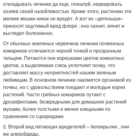
откладывать личинки да еще, пожалуй, нервировать
хозяев своей назойливостью. Кроме этого, растению эти
мелкие мошки никак не вредят. А вот их «детеныши»
приносят ощутимый вред флоре : она чахнет, вянет и
выглядит болезненно.
От обычных земляных червячков личинки почвенных
комариков отличаются черной точкой и прозрачным
тельцем. Питаются они корешками цветов комнатных
цветов, а выделяемая слизь уплотняет почву, что
доставляет массу неприятностей нашим зеленым
любимцам. В основном личинки лакомятся органикой из
почвы, но с удовольствием поедают и молодые корни
растений. Часто грибных комариков путают с
дрозофиллами, безвредными для домашних растений
мухами, более толстыми и менее изящными по
сравнению со сциаридами.
2. Второй вид летающих вредителей – белокрылки , они
же алеройдиды.