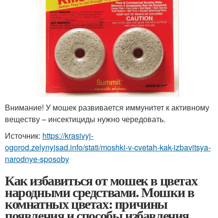
Внимание! У мошек развивается иммунитет к активному
веществу – инсектициды нужно чередовать.
Источник:
https://krasivyj-
ogorod.zelynyjsad.info/stati/moshki-v-cvetah-kak-izbavitsya-
narodnye-sposoby
Как избавиться от мошек в цветах
народными средствами. Мошки в
комнатных цветах: причины
появления и способы избавления