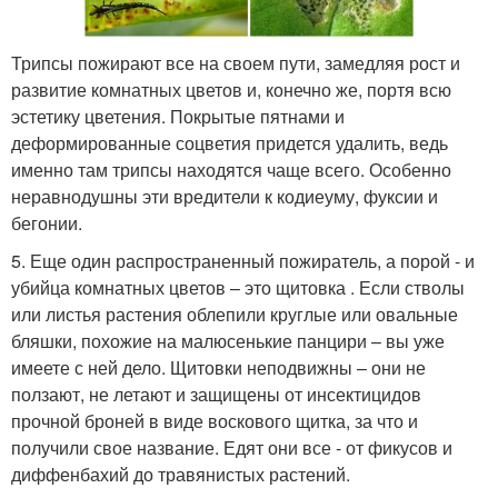
Трипсы пожирают все на своем пути, замедляя рост и
развитие комнатных цветов и, конечно же, портя всю
эстетику цветения. Покрытые пятнами и
деформированные соцветия придется удалить, ведь
именно там трипсы находятся чаще всего. Особенно
неравнодушны эти вредители к кодиеуму, фуксии и
бегонии.
5. Еще один распространенный пожиратель, а порой - и
убийца комнатных цветов – это щитовка . Если стволы
или листья растения облепили круглые или овальные
бляшки, похожие на малюсенькие панцири – вы уже
имеете с ней дело. Щитовки неподвижны – они не
ползают, не летают и защищены от инсектицидов
прочной броней в виде воскового щитка, за что и
получили свое название. Едят они все - от фикусов и
диффенбахий до травянистых растений.