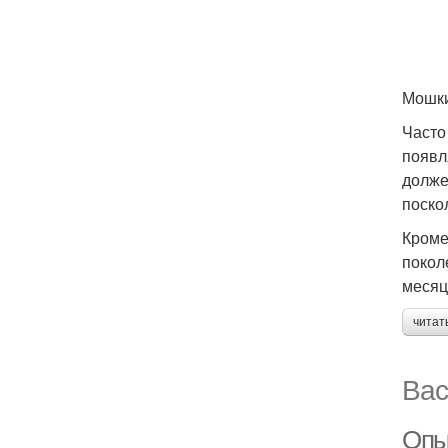
Мошки
Часто
появл
долже
поско
Кроме
покол
месяц
читат
Вас
Опы