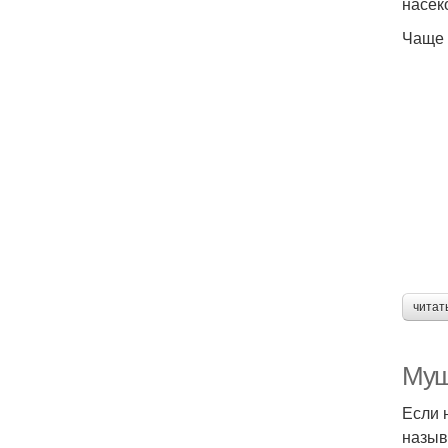
насек
Чаще 
читат
Муш
Если 
назыв