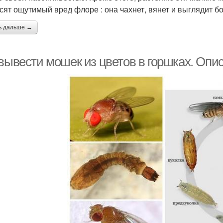
сят ощутимый вред флоре : она чахнет, вянет и выглядит б
ь дальше →
 вывести мошек из цветов в горшках. Оп