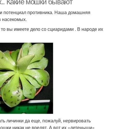
х.. Какие мошки бывают
и и потенциал противника. Наша домашняя
в насекомых.
то вы имеете дело со сциаридами . В народе их
ть личинки да еще, пожалуй, нервировать
мошки никак не вредят. А вот их «детеныши»