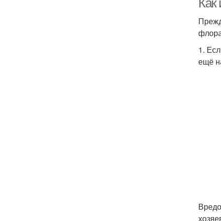
Как
Прежд
флора
1. Ес
ещё н
Вредо
хозяе