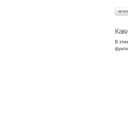
читат
Как
В эти
фунги