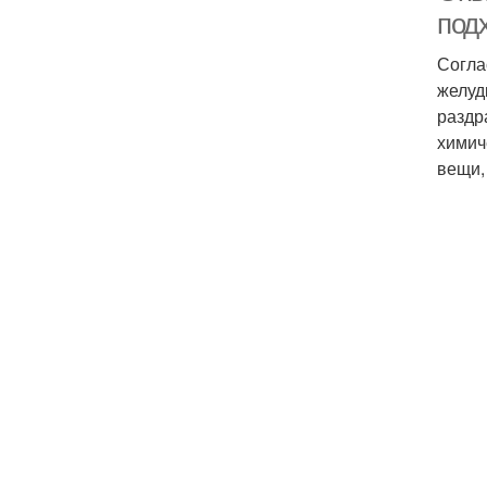
под
Согла
желуд
раздр
химич
вещи,