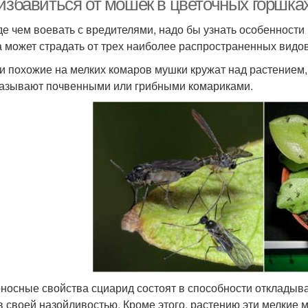
 избавиться от мошек в цветочных горшка
е чем воевать с вредителями, надо бы узнать особенност
 может страдать от трех наиболее распространенных видо
ли похожие на мелких комаров мушки кружат над растением, 
азывают почвенными или грибными комариками.
носные свойства сциарид состоят в способности откладыва
в своей назойливостью. Кроме этого, растению эти мелкие 