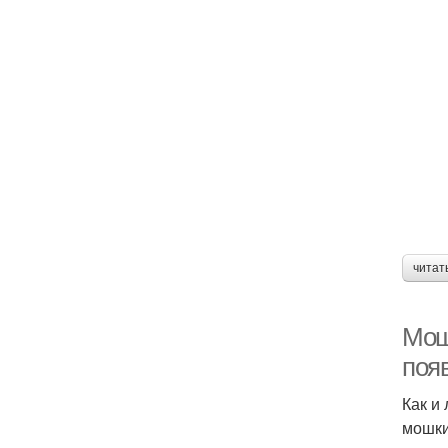
читат
Мош
поя
Как и
мошки