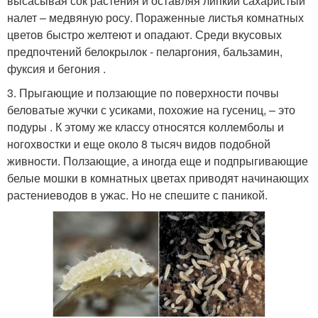
высасывая сок растения и оставляя липкий сахаристый
налет – медвяную росу. Пораженные листья комнатных
цветов быстро желтеют и опадают. Среди вкусовых
предпочтений белокрылок - пеларгония, бальзамин,
фуксия и бегония .
3. Прыгающие и ползающие по поверхности почвы
беловатые жучки с усиками, похожие на гусениц, – это
подуры . К этому же классу относятся коллемболы и
ногохвостки и еще около 8 тысяч видов подобной
живности. Ползающие, а иногда еще и подпрыгивающие
белые мошки в комнатных цветах приводят начинающих
растениеводов в ужас. Но не спешите с паникой.