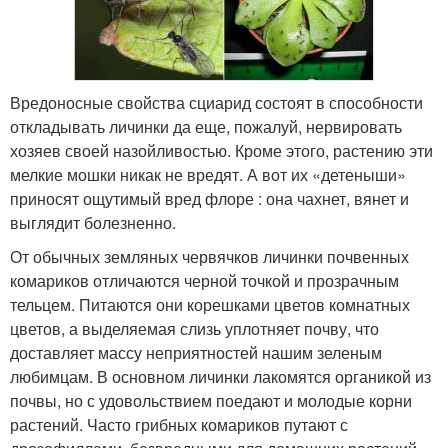
Вредоносные свойства сциарид состоят в способности
откладывать личинки да еще, пожалуй, нервировать
хозяев своей назойливостью. Кроме этого, растению эти
мелкие мошки никак не вредят. А вот их «детеныши»
приносят ощутимый вред флоре : она чахнет, вянет и
выглядит болезненно.
От обычных земляных червячков личинки почвенных
комариков отличаются черной точкой и прозрачным
тельцем. Питаются они корешками цветов комнатных
цветов, а выделяемая слизь уплотняет почву, что
доставляет массу неприятностей нашим зеленым
любимцам. В основном личинки лакомятся органикой из
почвы, но с удовольствием поедают и молодые корни
растений. Часто грибных комариков путают с