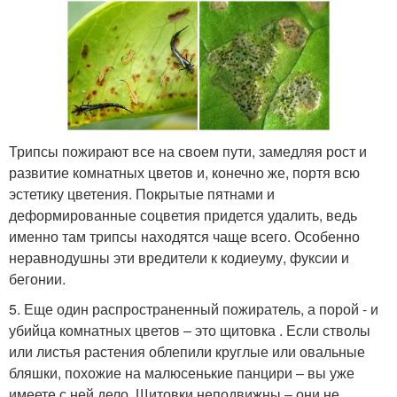
Трипсы пожирают все на своем пути, замедляя рост и
развитие комнатных цветов и, конечно же, портя всю
эстетику цветения. Покрытые пятнами и
деформированные соцветия придется удалить, ведь
именно там трипсы находятся чаще всего. Особенно
неравнодушны эти вредители к кодиеуму, фуксии и
бегонии.
5. Еще один распространенный пожиратель, а порой - и
убийца комнатных цветов – это щитовка . Если стволы
или листья растения облепили круглые или овальные
бляшки, похожие на малюсенькие панцири – вы уже
имеете с ней дело. Щитовки неподвижны – они не