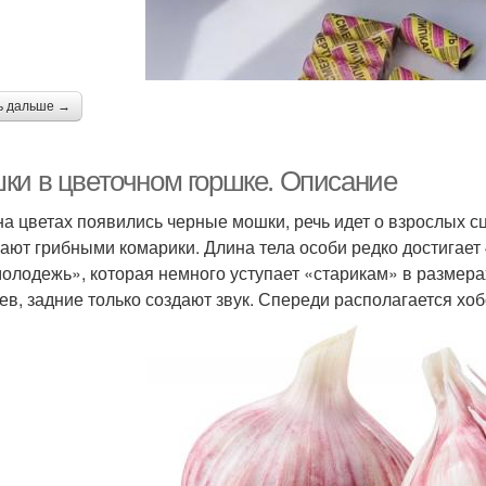
ь дальше →
ки в цветочном горшке. Описание
на цветах появились черные мошки, речь идет о взрослых сц
ают грибными комарики. Длина тела особи редко достигает
молодежь», которая немного уступает «старикам» в размер
ев, задние только создают звук. Спереди располагается х