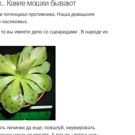
горшках
х.. Какие мошки бывают
и и потенциал противника. Наша домашняя
в насекомых.
дство от мошек
Черные мошки
то вы имеете дело со сциаридами . В народе их
ка в комнатных
Мошка в земле
растениях
ка на комнатных
Почвенная мошка
цветах
ки от комнатных
Цвета без ядовитой
цветов
химии
ть личинки да еще, пожалуй, нервировать
мошки никак не вредят. А вот их «детеныши»