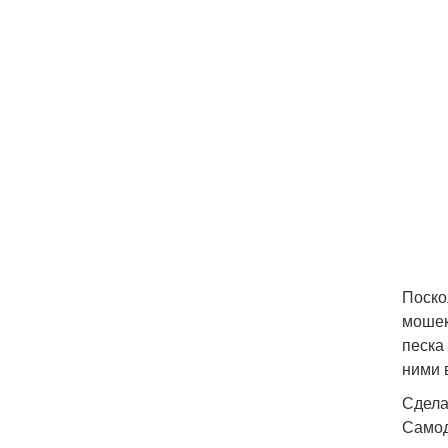
Поско
мошек
песка
ними 
Сдела
Самод