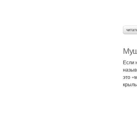
читат
Муш
Если 
назыв
это «
крыль