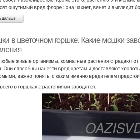
арганцовка против
Мошки от домашних
сят ощутимый вред флоре : она чахнет, вянет и выглядит б
Чесн
черных мошек
растений
ь дальше →
Календула против
ки в цветочном горшке. Какие мошки заво
Избавления от мошек
Бо
черных мошек
вления
 любые живые организмы, комнатные растения страдают от 
итоспорины против
Мош
. Они способны нанести вред цветам и доставляют хлопот
Спички от мошек
мошек
омыми, важно понять, с каким именно вредителем предстоит
всего в горшках с растениями заводятся: