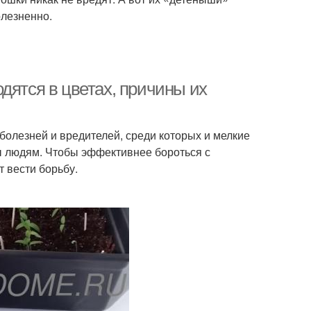
Мошки с комнатных
олезненно.
ок против мошек
цветов
дятся в цветах, причины их
рьба с мошкой
Мошка на фиалках
болезней и вредителей, среди которых и мелкие
ка на комнатных
Мошки на комнатных
ы людям. Чтобы эффективнее бороться с
растениях
растениях
 вести борьбу.