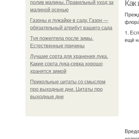
Как
полив малины. Правильный уход за
малиной осенью
Прежд
Газоны и лужайки в саду. Газон —
флора
обязательный атрибут вашего сада
1. Ес
Туя пожелтела после зимы.
ещё н
Естественные причины
Лучшие сорта для хранения лука.
Ин
Какие сорта лука-севка хорошо
хранятся зимой
Прикольные цитаты со смыслом
про выходные дни. Цитаты про
выходные дни
Вредо
хозяе