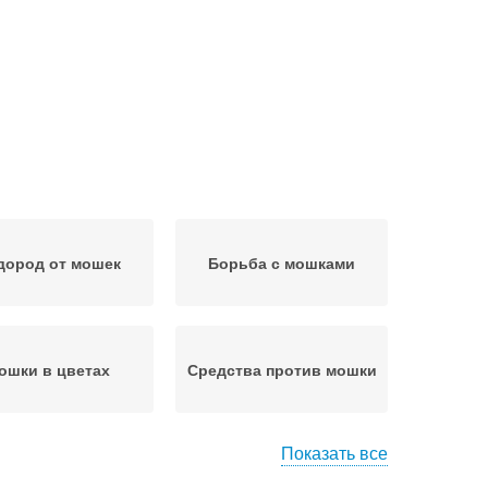
дород от мошек
Борьба с мошками
ошки в цветах
Средства против мошки
Показать все
Мошка в цветочных
Мелкие мошки