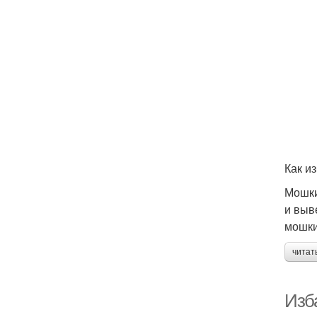
Как и
Мошки
и выв
мошки
читат
Изб