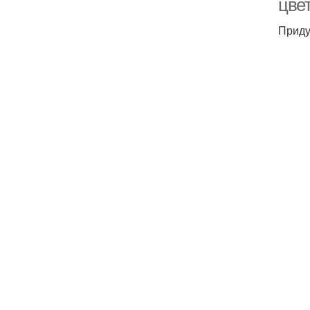
цве
Приду