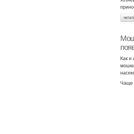
М
прино
читат
Мош
поя
Как и
Ф
мошки
насек
Чаще 