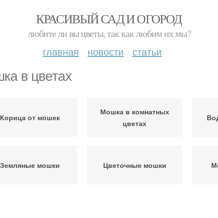
КРАСИВЫЙ САД И ОГОРОД
любите ли вы цветы, так как любим их мы?
главная
новости
статьи
ка в цветах
Мошка в комнатных
Корица от мошек
Во
цветах
Земляные мошки
Цветочные мошки
М
ошка в цветочном
Лист от мошек