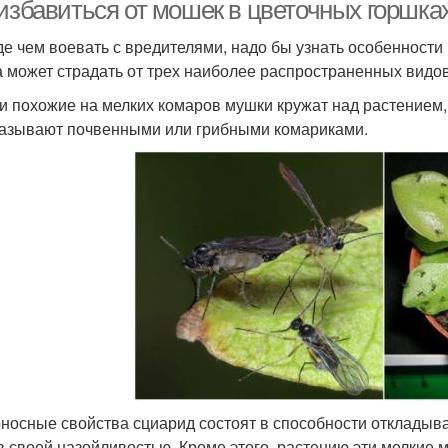
горшке
 избавиться от мошек в цветочных горшка
е чем воевать с вредителями, надо бы узнать особенност
 может страдать от трех наиболее распространенных видо
Препараты против
Комнатные цветы
Сре
мошек
ли похожие на мелких комаров мушки кружат над растением, 
азывают почвенными или грибными комариками.
Мош
сектициды от мошек
Ловушки для мошек
Мош
Горшковые цветы
Цветочная мошка
Цветы в домашних
Мош
Марганцовка от мошек
условиях
носные свойства сциарид состоят в способности откладыва
в своей назойливостью. Кроме этого, растению эти мелкие 