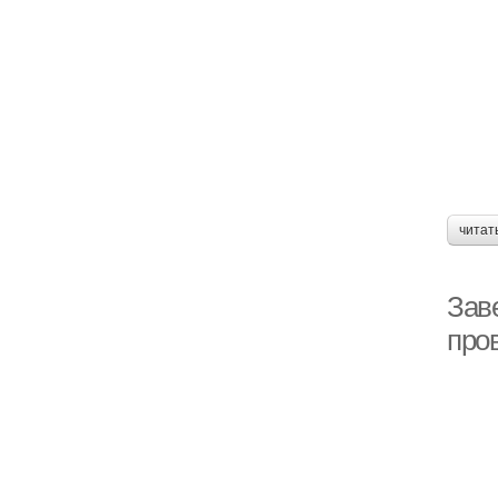
читат
Заве
про