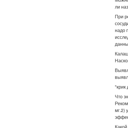
ли на
При р
сосуд
надо 
иссле
данны
Калаш
Наско
Выявл
выявл
"крик
Что з
Реком
мг.2)
эффек
Какой