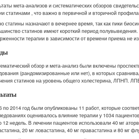
ьтаты мета-анализов и систематических обзоров свидетель
ии статинами , что важно в первичной и вторичной профила
о статины назначают в вечернее время, так как пики биоси
ьшинство статинов имеют короткий период полувыведения.
рженности терапии в зависимости от времени приема не из
оды
тематический обзор и мета-анализ были включены проспек
дования (рандомизированные или нет), в которых сравнива
чения статинов на уровень общего холестерина, ЛПНП. ЛП
льтаты
6 по 2014 год были опубликованы 11 работ, которые соотве
ледованиях оценивалось влияние терапии у 1034 пациенто
о 12 недель. В лечении пациентов использовали 40 мг аторва
астатина, 20 мг ловастатина, 40 мг правастатина и 80 мг фл