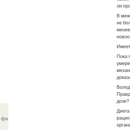
ли пр
В меж
не бо
менее
новоо
Имеет
Пока 
умере
механ
доказ
Володи
Правд
дозе?
Диета
⇦
рацио
орган