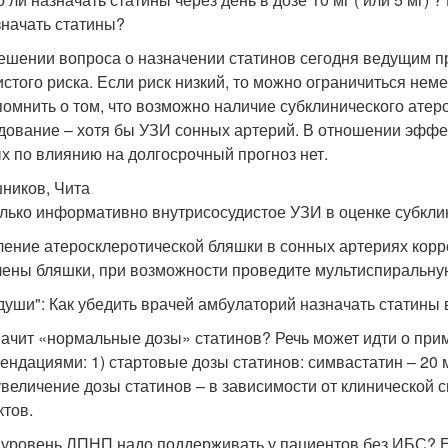
значать статины?
ешении вопроса о назначении статинов сегодня ведущим п
истого риска. Если риск низкий, то можно ограничиться н
помнить о том, что возможно наличие субклинического ате
дование – хотя бы УЗИ сонных артерий. В отношении эффек
х по влиянию на долгосрочный прогноз нет.
ников, Чита
лько информативно внутрисосудистое УЗИ в оценке субкли
ение атеросклеротической бляшки в сонных артериях корр
ены бляшки, при возможности проведите мультиспиральну
 души": Как убедить врачей амбулаторий назначать статины
начит «нормальные дозы» статинов? Речь может идти о прим
ендациями: 1) стартовые дозы статинов: симвастатин – 20 мг
 увеличение дозы статинов – в зависимости от клинической 
тов.
 уровень ЛПНП надо поддерживать у пациентов без ИБС? Ес