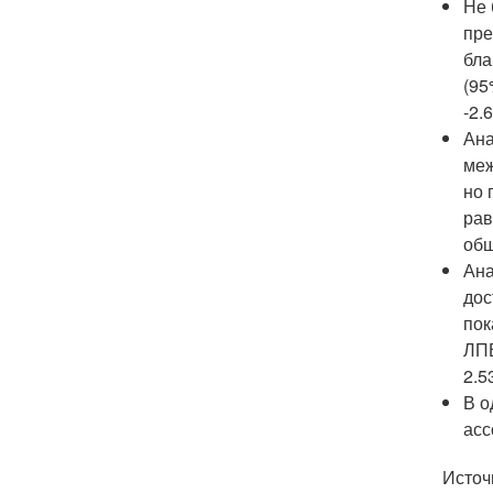
Не 
пре
бла
(95
-2.
Ана
меж
но 
рав
общ
Ана
дос
пок
ЛПВ
2.5
В о
асс
Источн