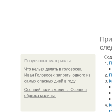
При
сле
Сод
Популярные материалы
П
Что нельзя делать в головосек.
П
Иван Головосек: запреты одного из
К
самых опасных дней в году
Осенний полив малины. Осенняя
обрезка малины
К
г