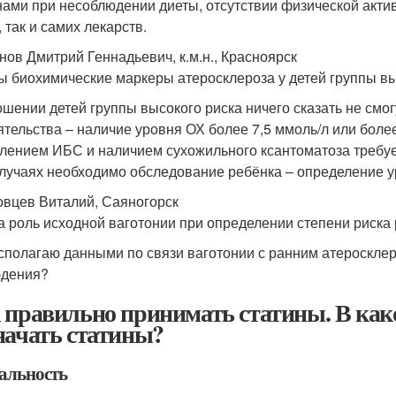
нами при несоблюдении диеты, отсутствии физической актив
 так и самих лекарств.
нов Дмитрий Геннадьевич, к.м.н., Красноярск
ы биохимические маркеры атеросклероза у детей группы вы
ошении детей группы высокого риска ничего сказать не см
ятельства – наличие уровня ОХ более 7,5 ммоль/л или боле
лением ИБС и наличием сухожильного ксантоматоза требу
случаях необходимо обследование ребёнка – определение 
овцев Виталий, Саяногорск
а роль исходной ваготонии при определении степени риска
сполагаю данными по связи ваготонии с ранним атеросклеро
дения?
 правильно принимать статины. В како
начать статины?
альность