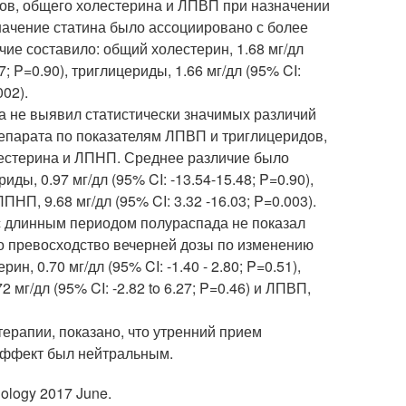
ов, общего холестерина и ЛПВП при назначении
начение статина было ассоциировано с более
е составило: общий холестерин, 1.68 мг/дл
87; P=0.90), триглицериды, 1.66 мг/дл (95% CI:
002).
а не выявил статистически значимых различий
епарата по показателям ЛПВП и триглицеридов,
естерина и ЛПНП. Среднее различие было
риды, 0.97 мг/дл (95% CI: -13.54-15.48; P=0.90),
ПНП, 9.68 мг/дл (95% CI: 3.32 -16.03; P=0.003).
с длинным периодом полураспада не показал
о превосходство вечерней дозы по изменению
, 0.70 мг/дл (95% CI: -1.40 - 2.80; P=0.51),
2 мг/дл (95% CI: -2.82 to 6.27; P=0.46) и ЛПВП,
ерапии, показано, что утренний прием
 эффект был нейтральным.
idology 2017 June.