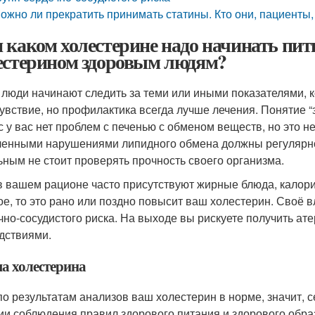
ожно ли прекратить принимать статины. Кто они, пациент
 каком холестерине надо начинать пит
естерином здоровым людям?
 люди начинают следить за теми или иными показателями, 
увствие, но профилактика всегда лучше лечения. Понятие 
с у вас нет проблем с печенью с обменом веществ, но это не
енными нарушениями липидного обмена должны регулярно 
ьным не стоит проверять прочность своего организма.
в вашем рационе часто присутствуют жирные блюда, калори
ое, то это рано или поздно повысит ваш холестерин. Своё в
чно-сосудистого риска. На выходе вы рискуете получить а
дствиями.
а холестерина
по результатам анализов ваш холестерин в норме, значит, 
ии соблюдения правил здорового питания и здорового обр