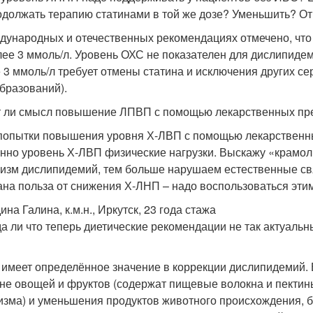
одолжать терапию статинами в той же дозе? Уменьшить? О
дународных и отечественных рекомендациях отмечено, что
лее 3 ммоль/л. Уровень ОХС не показателен для дислипиде
 3 ммоль/л требует отмены статина и исключения других с
бразований).
 ли смысл повышение ЛПВП с помощью лекарственных пр
попытки повышения уровня Х-ЛВП с помощью лекарственн
нно уровень Х-ЛВП физические нагрузки. Выскажу «крамол
изм дислипидемий, тем больше нарушаем естественные свя
ана польза от снижения Х-ЛНП – надо воспользоваться эти
на Галина, к.м.н., Иркутск, 23 года стажа
а ли что теперь диетические рекомендации не так актуальны
 имеет определённое значение в коррекции дислипидемий. 
не овощей и фруктов (содержат пищевые волокна и пектин
изма) и уменьшения продуктов животного происхождения,