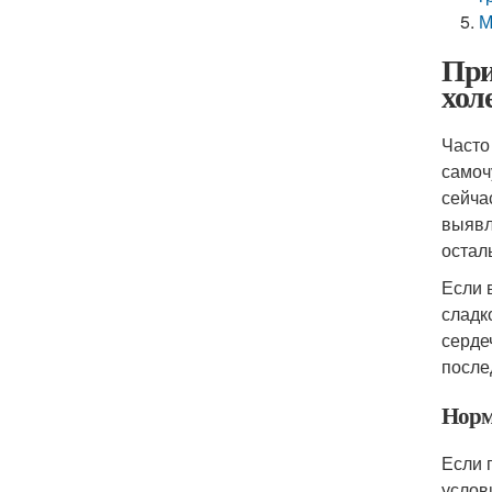
М
При
хол
Часто
самоч
сейча
выявл
остал
Если 
сладк
серде
после
Норм
Если 
услов