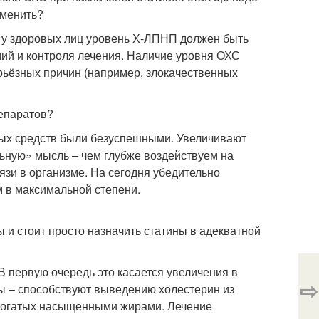
тменить?
 у здоровых лиц уровень Х-ЛПНП должен быть
мий и контроля лечения. Наличие уровня ОХС
ерьёзных причин (например, злокачественных
епаратов?
ых средств были безуспешными. Увеличивают
ьную» мысль – чем глубже воздействуем на
зи в организме. На сегодня убедительно
м в максимальной степени.
 и стоит просто назначить статины в адекватной
В первую очередь это касается увеличения в
⇨
ы – способствуют выведению холестерин из
 богатых насыщенными жирами. Лечение