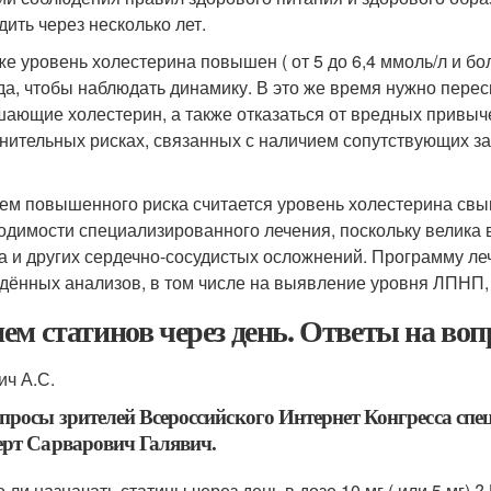
дить через несколько лет.
же уровень холестерина повышен ( от 5 до 6,4 ммоль/л и бо
да, чтобы наблюдать динамику. В это же время нужно пересм
ающие холестерин, а также отказаться от вредных привыче
нительных рисках, связанных с наличием сопутствующих з
ем повышенного риска считается уровень холестерина свыше
одимости специализированного лечения, поскольку велика
а и других сердечно-сосудистых осложнений. Программу ле
дённых анализов, в том числе на выявление уровня ЛПНП,
ем статинов через день. Ответы на во
ич А.С.
просы зрителей Всероссийского Интернет Конгресса спе
рт Сарварович Галявич.
 ли назначать статины через день в дозе 10 мг ( или 5 мг) 