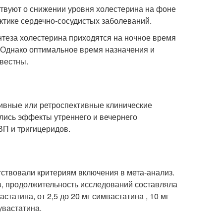
ствуют о снижении уровня холестерина на фоне
ктике сердечно-сосудистых заболеваний.
нтеза холестерина приходятся на ночное время
 Однако оптимальное время назначения и
вестны.
тивные или ретроспективные клинические
лись эффекты утреннего и вечернего
ВП и тригицеридов.
тствовали критериям включения в мета-анализ.
в, продолжительность исследований составляла
статина, от 2,5 до 20 мг симвастатина , 10 мг
увастатина.