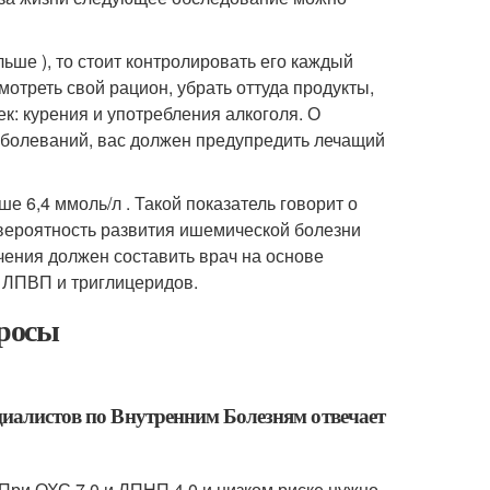
льше ), то стоит контролировать его каждый
отреть свой рацион, убрать оттуда продукты,
к: курения и употребления алкоголя. О
аболеваний, вас должен предупредить лечащий
 6,4 ммоль/л . Такой показатель говорит о
 вероятность развития ишемической болезни
чения должен составить врач на основе
 ЛПВП и триглицеридов.
просы
циалистов по Внутренним Болезням отвечает
? При ОХС 7,0 и ЛПНП 4,0 и низком риске нужно