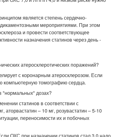
ринципом является степень сердечно-
емедикаментозными мероприятиями. При этом
росклероза и провести соответствующее
тивности назначения статинов через день -
нических атеросклеротических поражений?
елирует с коронарным атеросклерозом. Если
ю компьютерную томографию сердца.
 в "нормальных" дозах?
енении статинов в соответствии с
, аторвастатин – 10 мг, розувастатин – 5-10
ситуации, переносимости их и побочных
ли ОХС при назначении статинов стал 3,0 надо