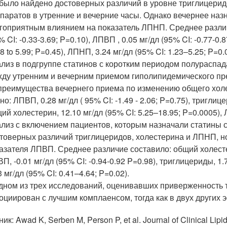
было найдено достоверных различий в уровне триглицерид
паратов в утренние и вечерние часы. Однако вечернее наз
гоприятным влиянием на показатель ЛПНП. Среднее различи
% CI: -0.33-3.69; P=0.10), ЛПВП , 0.05 мг/дл (95% CI: -0.77-0.
68 to 5.99; P=0.45), ЛПНП, 3.24 мг/дл (95% CI: 1.23–5.25; P=0.
лиз в подгруппе статинов с коротким периодом полураспад
ду утренним и вечерним приемом гиполипидемического пр
преимущества вечернего приема по изменению общего хол
но: ЛПВП, 0.28 мг/дл ( 95% CI: -1.49 - 2.06; P=0.75), триглице
ий холестерин, 12.10 мг/дл (95% CI: 5.25–18.95; P=0.0005), Л
лиз с включением пациентов, которым назначали статины 
товерных различий триглицеридов, холестерина и ЛПНП, н
азателя ЛПВП. Среднее различие составило: общий холестерин
П, -0.01 мг/дл (95% CI: -0.94-0.92 P=0.98), триглицериды, 1.7
3 мг/дл (95% CI: 0.41–4.64; P=0.02).
дном из трех исследований, оценивавших приверженность т
оциирован с лучшим комплаенсом, тогда как в двух других
ик: Awad K, Serben M, Person P, et al. Journal of Clinical Lip