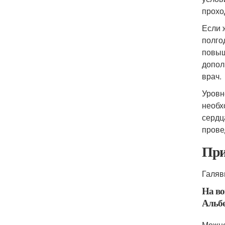
прохо
Если 
полго
повыш
допол
врач.
Уровн
необх
сердц
прове
При
Галяв
На во
Альбе
Можно