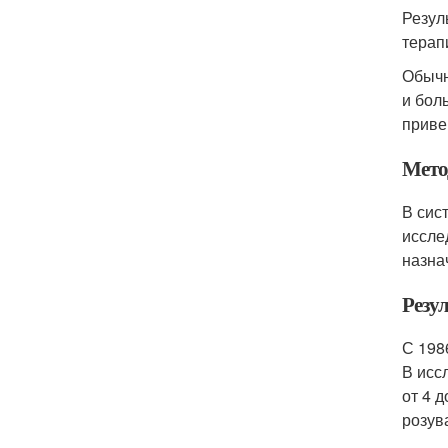
Резул
терап
Обычн
и бол
приве
Мет
В сис
иссле
назна
Резу
С 198
В исс
от 4 д
розув