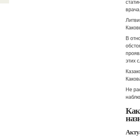
стати
врача,
Литви
Каков
В отн
обсто
прояв
этих 
Казак
Каков
Не ра
наблю
Как
наз
Акту