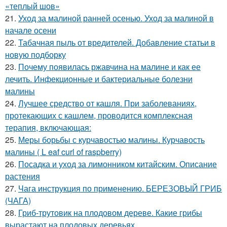
«теплый шов»
21.
Уход за малиной ранней осенью. Уход за малиной в
начале осени
22.
Табачная пыль от вредителей. Добавление статьи в
новую подборку
23.
Почему появилась ржавчина на малине и как ее
лечить. Инфекционные и бактериальные болезни
малины
24.
Лучшее средство от кашля. При заболеваниях,
протекающих с кашлем, проводится комплексная
терапия, включающая:
25.
Меры борьбы с курчавостью малины. Курчавость
малины ( L eaf curl of raspberry)
26.
Посадка и уход за лимонником китайским. Описание
растения
27.
Чага инструкция по применению. БЕРЕЗОВЫЙ ГРИБ
(ЧАГА)
28.
Гриб-трутовик на плодовом дереве. Какие грибы
вырастают на плодовых деревьях