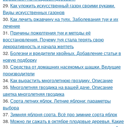
29.
Как уложить искусственный газон своими руками.
Виды искусственных газонов
30.
Как лечить ржавчину на туях. Заболевания туи и их
лечение
31.
Причины пожелтения туи и методы её
восстановления. Почему туя стала терять свою
декоративность и начала желтеть
32.
Болезни и вредители хвойных. Добавление статьи в
новую подборку
33.
Средства от домашних насекомых шашки. Ведущие
производители
34.
Как вырастить многолетнюю гвоздику. Описание
35.
Многолетняя гвоздика на вашей даче. Описание
цветка многолетняя гвоздика
36.
Сорта летних яблок. Летние яблони: параметры
выбора
37.
Зимняя яблоня сорта. Всё про зимние сорта яблок
38.
Можно ли сажать в октябре плодовые деревья. Какие