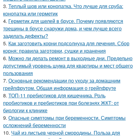
3.
Теплый шов или конопатка. Что лучше для сруба:
конопатка или герметик
4.
Герметик для щелей в брусе. Почему появляются
трещины в брусе снаружи дома, и чем лучше всего
заделать дефекты?
5.
Как заготовить корни подсолнуха для лечения. Сбор
корня: правила заготовки, сушки и хранения
6.
Можно ли делать ремонт в выходные дни. Предельно
допустимый уровень шума для квартиры и мест общего
пользования
7.
Основные рекомендации по уходу за домашним
грейпфрутом. Общая информация о грейпфруте
8.
ТОП-11 пребиотиков для кишечника. Роль
пробиотиков и пребиотиков при болезнях ЖКТ: от
биологии к клинике
9.
Опасные симптомы при беременности. Симптомы
осложнений беременности
10.
Чай из листьев черной смородины. Польза для