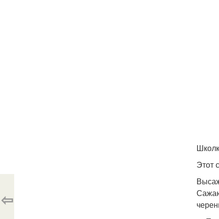
Школк
Этот 
Высаж
Сажаю
⇦
черен