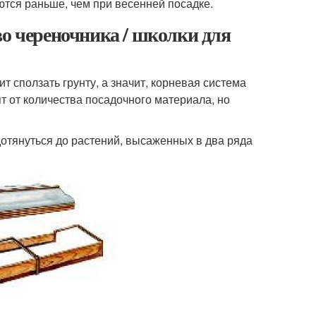
ются раньше, чем при весенней посадке.
во череночника / школки для
т сползать грунту, а значит, корневая система
т от количества посадочного материала, но
дотянуться до растений, высаженных в два ряда