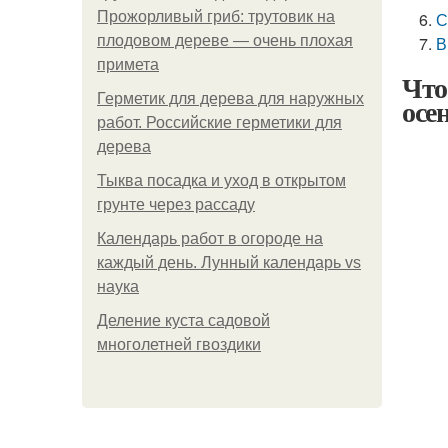
Прожорливый гриб: трутовик на
С
плодовом дереве — очень плохая
В
примета
Что
Герметик для дерева для наружных
осе
работ. Российские герметики для
дерева
Тыква посадка и уход в открытом
грунте через рассаду
Календарь работ в огороде на
каждый день. Лунный календарь vs
наука
Деление куста садовой
многолетней гвоздики