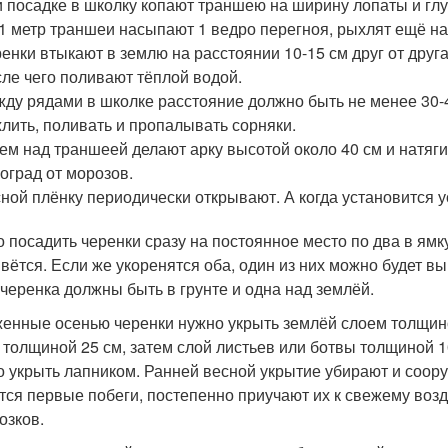
 посадке в школку копают траншею на ширину лопаты и глу
1 метр траншеи насыпают 1 ведро перегноя, рыхлят ещё на
енки втыкают в землю на расстоянии 10-15 см друг от друга
ле чего поливают тёплой водой.
ду рядами в школке расстояние должно быть не менее 30-
лить, поливать и пропалывать сорняки.
ем над траншеей делают арку высотой около 40 см и натяг
оград от морозов.
ной плёнку периодически открывают. А когда установится у
 посадить черенки сразу на постоянное место по два в ямку 
вётся. Если же укоренятся оба, один из них можно будет вы
 черенка должны быть в грунте и одна над землёй.
енные осенью черенки нужно укрыть землёй слоем толщино
 толщиной 25 см, затем слой листьев или ботвы толщиной 10
о укрыть лапником. Ранней весной укрытие убирают и соору
тся первые побеги, постепенно приучают их к свежему возд
озков.