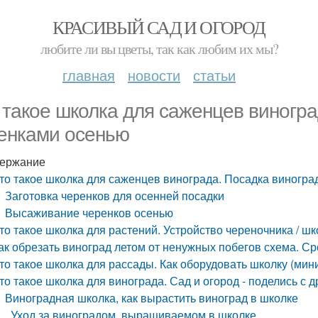
КРАСИВЫЙ САД И ОГОРОД
любите ли вы цветы, так как любим их мы?
главная
новости
статьи
 такое школка для саженцев виногра
енками осенью
ержание
то такое школка для саженцев винограда. Посадка виногр
Заготовка черенков для осенней посадки
Высаживание черенков осенью
то такое школка для растений. Устройство череночника / ш
ак обрезать виноград летом от ненужных побегов схема. Ср
то такое школка для рассады. Как оборудовать школку (ми
то такое школка для винограда. Сад и огород - поделись с д
Виноградная школка, как вырастить виноград в школке
Уход за виноградом, выращиваемом в школке