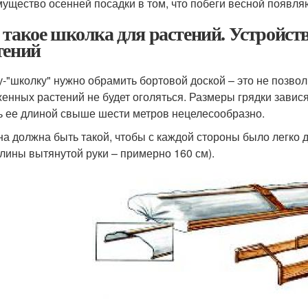
ущество осенней посадки в том, что побеги весной появля
 такое школка для растений. Устройст
тений
у-"школку" нужно обрамить бортовой доской – это не позволи
енных растений не будет оголяться. Размеры грядки завися
ь ее длиной свыше шести метров нецелесообразно.
а должна быть такой, чтобы с каждой стороны было легко 
длины вытянутой руки – примерно 160 см).