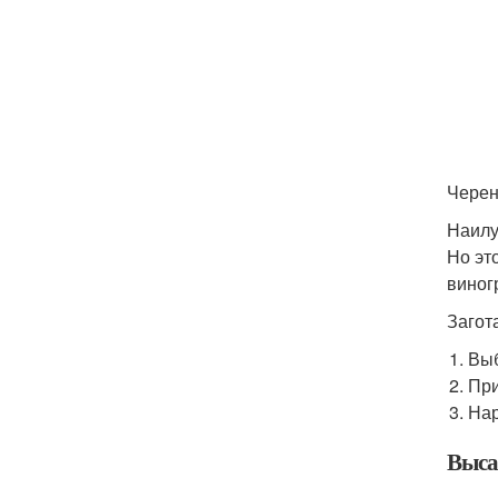
Черен
Наилу
Но эт
виног
Загот
Выб
При
Нар
Выса