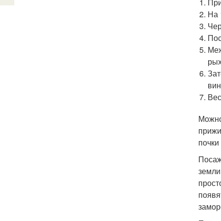
При
На 
Чер
Пос
Меж
рых
Зат
вин
Вес
Можно
прижи
почки
Посаж
земли
прост
появя
замор