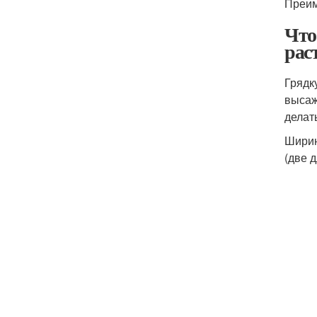
Преим
Что
рас
Грядк
высаж
делат
Ширин
(две 