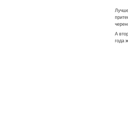
Лучше
прите
черен
А вто
года 