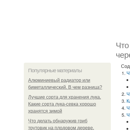
Что
чер
Сод
Популярные материалы
Ч
Алюминиевый радиатор или
биметаллический. В чем разница?
Ч
Лучшие сорта для хранения лука.
К
Какие сорта лука-севка хорошо
Ч
хранятся зимой
Ч
Что делать обнаружив гриб
трутовик на плодовом дереве.