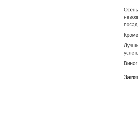
Осень
невоз
посад
Кроме
Лучши
успет
Виног
Загот