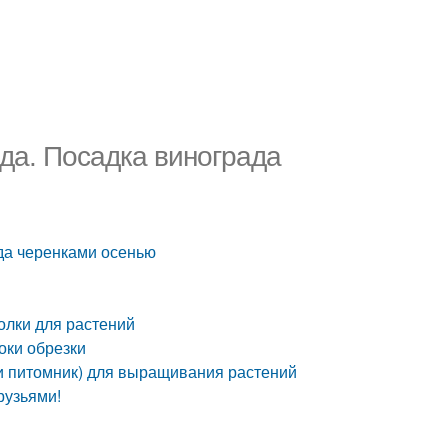
да. Посадка винограда
ада черенками осенью
колки для растений
оки обрезки
ни питомник) для выращивания растений
рузьями!