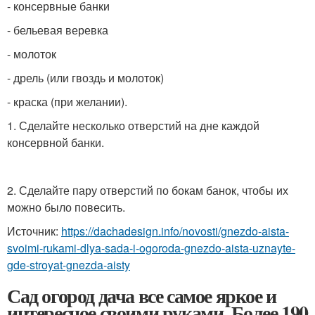
- консервные банки
- бельевая веревка
- молоток
- дрель (или гвоздь и молоток)
- краска (при желании).
1. Сделайте несколько отверстий на дне каждой
консервной банки.
2. Сделайте пару отверстий по бокам банок, чтобы их
можно было повесить.
Источник:
https://dachadesign.info/novosti/gnezdo-aista-
svoimi-rukami-dlya-sada-i-ogoroda-gnezdo-aista-uznayte-
gde-stroyat-gnezda-aisty
Сад огород дача все самое яркое и
интересное своими руками. Более 190