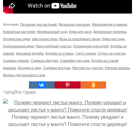
Категории:
Питомник для растений
,
Детальное описание
,
Мероприятия в рамках
,
Комнатные растения
,
Минимальный уход
,
Идеи для дачи
,
Деревянная тропинка
,
Интересные идеи
,
Цветочные вазы
,
Вазы из консервных банок
,
Идеи для сада
,
Оригинальные идеи
,
Приусадебный участок
,
Ограждения для клумб
,
Клумбы из
камней
,
Красивые клумбы
,
Клумбы из старых
,
Сад в горшке
,
Отдых на участке
,
Садовые домики
,
Садовые фигурки
,
Скамейки для сада
,
Клумба из старой
машины
,
Беседки в саду
,
Садовые мостики
,
Мостики на участке
,
Уличные вазоны
,
Вазоны для красивого сада
Читайте также
Почему чернеют листья манго. Почему увядают и
засыхают листья у манго? Помогите спасти деревце!