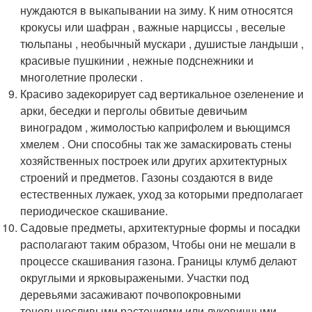
нуждаются в выкапывании на зиму. К ним относятся
крокусы или шафран , важные нарциссы , веселые
тюльпаны , необычный мускари , душистые ландыши ,
красивые пушкинии , нежные подснежники и
многолетние пролески .
Красиво задекорирует сад вертикальное озеленение и
арки, беседки и перголы обвитые девичьим
виноградом , жимолостью каприфолем и вьющимся
хмелем . Они способны так же замаскировать стены
хозяйственных построек или других архитектурных
строений и предметов. Газоны создаются в виде
естественных лужаек, уход за которыми предполагает
периодическое скашивание.
Садовые предметы, архитектурные формы и посадки
располагают таким образом, Чтобы они не мешали в
процессе скашивания газона. Границы клумб делают
округлыми и ярковыражеными. Участки под
деревьями засаживают почвопокровными
теневыносливыми растениями или луковичными