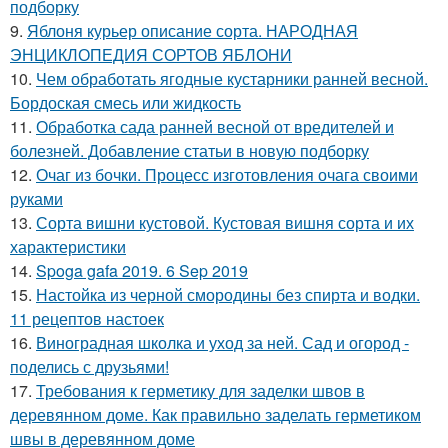
подборку
9.
Яблоня курьер описание сорта. НАРОДНАЯ
ЭНЦИКЛОПЕДИЯ СОРТОВ ЯБЛОНИ
10.
Чем обработать ягодные кустарники ранней весной.
Бордоская смесь или жидкость
11.
Обработка сада ранней весной от вредителей и
болезней. Добавление статьи в новую подборку
12.
Очаг из бочки. Процесс изготовления очага своими
руками
13.
Сорта вишни кустовой. Кустовая вишня сорта и их
характеристики
14.
Spoga gafa 2019. 6 Sep 2019
15.
Настойка из черной смородины без спирта и водки.
11 рецептов настоек
16.
Виноградная школка и уход за ней. Сад и огород -
поделись с друзьями!
17.
Требования к герметику для заделки швов в
деревянном доме. Как правильно заделать герметиком
швы в деревянном доме