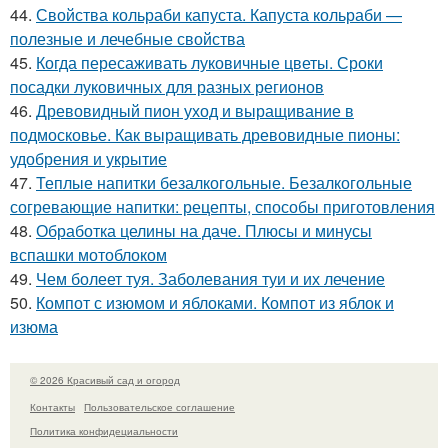
44.
Свойства кольраби капуста. Капуста кольраби —
полезные и лечебные свойства
45.
Когда пересаживать луковичные цветы. Сроки
посадки луковичных для разных регионов
46.
Древовидный пион уход и выращивание в
подмосковье. Как выращивать древовидные пионы:
удобрения и укрытие
47.
Теплые напитки безалкогольные. Безалкогольные
согревающие напитки: рецепты, способы приготовления
48.
Обработка целины на даче. Плюсы и минусы
вспашки мотоблоком
49.
Чем болеет туя. Заболевания туи и их лечение
50.
Компот с изюмом и яблоками. Компот из яблок и
изюма
© 2026 Красивый сад и огород
Контакты
Пользовательское соглашение
Политика конфидециальности