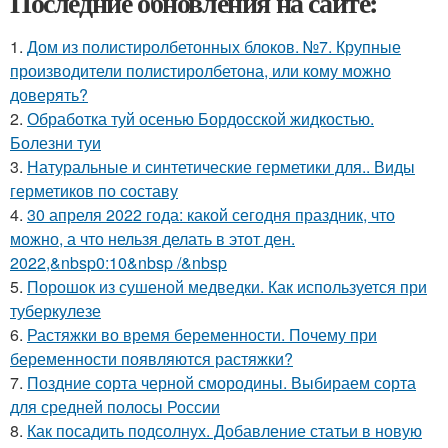
Последние обновления на сайте:
1.
Дом из полистиролбетонных блоков. №7. Крупные
производители полистиролбетона, или кому можно
доверять?
2.
Обработка туй осенью Бордосской жидкостью.
Болезни туи
3.
Натуральные и синтетические герметики для.. Виды
герметиков по составу
4.
30 апреля 2022 года: какой сегодня праздник, что
можно, а что нельзя делать в этот ден.
2022,&nbsp0:10&nbsp /&nbsp
5.
Порошок из сушеной медведки. Как используется при
туберкулезе
6.
Растяжки во время беременности. Почему при
беременности появляются растяжки?
7.
Поздние сорта черной смородины. Выбираем сорта
для средней полосы России
8.
Как посадить подсолнух. Добавление статьи в новую