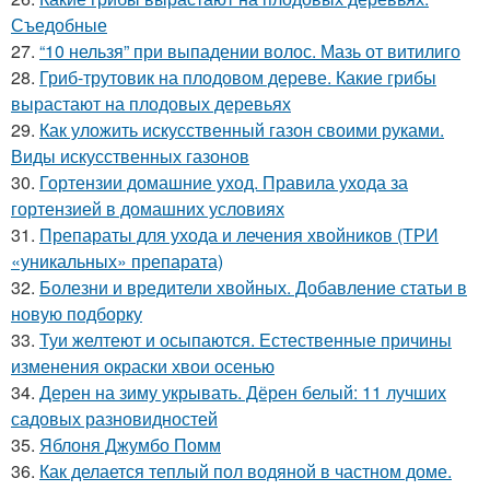
Съедобные
27.
“10 нельзя” при выпадении волос. Мазь от витилиго
28.
Гриб-трутовик на плодовом дереве. Какие грибы
вырастают на плодовых деревьях
29.
Как уложить искусственный газон своими руками.
Виды искусственных газонов
30.
Гортензии домашние уход. Правила ухода за
гортензией в домашних условиях
31.
Препараты для ухода и лечения хвойников (ТРИ
«уникальных» препарата)
32.
Болезни и вредители хвойных. Добавление статьи в
новую подборку
33.
Туи желтеют и осыпаются. Естественные причины
изменения окраски хвои осенью
34.
Дерен на зиму укрывать. Дёрен белый: 11 лучших
садовых разновидностей
35.
Яблоня Джумбо Помм
36.
Как делается теплый пол водяной в частном доме.