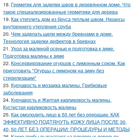
18.
Герметик для заделки швов в деревянном доме. Что
такое специализированные герметики для дерева
19.
Как утеплить дом из бруса теплым швом. Нюансы
внутреннего утепления сруба
20.
Чем заделать щели между бревнами в доме.
Технология заделки дефектов в бревнах
21.
Уход за малиной осенью и подготовка к зиме.
Подготовка малины к зиме
22.
Консервирование огурцов с лимонным соком. Как
приготовить "Огурцы с лимоном на зиму без
стерилизации"
23.
Курчавость и мозаика малины. Грибковые
заболевания
24.
Курчавость и Желтая карликовость малины.
Кустистая карликовость малины
25.
Как омолодить лицо в 50 лет без операции. КАК
ЭФФЕКТИВНО ПОДТЯНУТЬ КОЖУ ЛИЦА ПОСЛЕ 30,
40, 50 ЛЕТ БЕЗ ОПЕРАЦИИ: ПРОЦЕДУРЫ И МЕТОДЫ
26.
Какие грибы вырастают на плодовых деревьях.