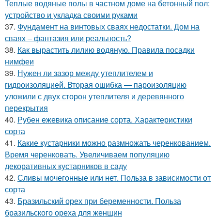
Теплые водяные полы в частном доме на бетонный пол:
устройство и укладка своими руками
37.
Фундамент на винтовых сваях недостатки. Дом на
сваях – фантазия или реальность?
38.
Как вырастить лилию водяную. Правила посадки
нимфеи
39.
Нужен ли зазор между утеплителем и
гидроизоляцией. Вторая ошибка — пароизоляцию
уложили с двух сторон утеплителя и деревянного
перекрытия
40.
Рубен ежевика описание сорта. Характеристики
сорта
41.
Какие кустарники можно размножать черенкованием.
Время черенковать. Увеличиваем популяцию
декоративных кустарников в саду
42.
Сливы мочегонные или нет. Польза в зависимости от
сорта
43.
Бразильский орех при беременности. Польза
бразильского ореха для женщин