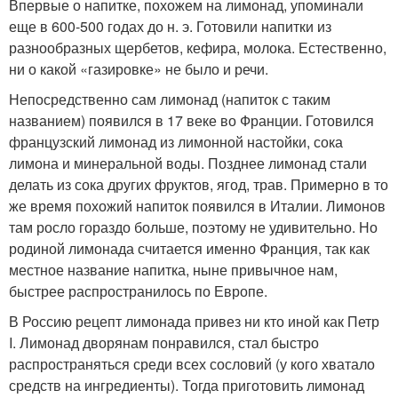
Впервые о напитке, похожем на лимонад, упоминали
еще в 600-500 годах до н. э. Готовили напитки из
разнообразных щербетов, кефира, молока. Естественно,
ни о какой «газировке» не было и речи.
Непосредственно сам лимонад (напиток с таким
названием) появился в 17 веке во Франции. Готовился
французский лимонад из лимонной настойки, сока
лимона и минеральной воды. Позднее лимонад стали
делать из сока других фруктов, ягод, трав. Примерно в то
же время похожий напиток появился в Италии. Лимонов
там росло гораздо больше, поэтому не удивительно. Но
родиной лимонада считается именно Франция, так как
местное название напитка, ныне привычное нам,
быстрее распространилось по Европе.
В Россию рецепт лимонада привез ни кто иной как Петр
I. Лимонад дворянам понравился, стал быстро
распространяться среди всех сословий (у кого хватало
средств на ингредиенты). Тогда приготовить лимонад