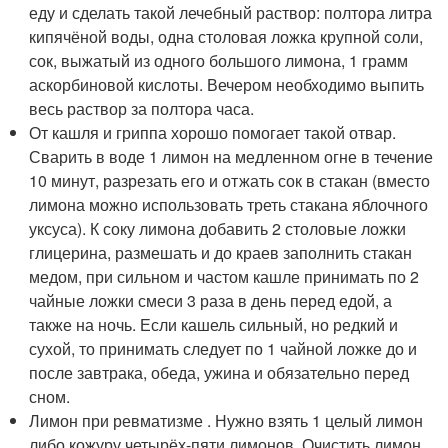
еду и сделать такой лечебный раствор: полтора литра
кипячёной воды, одна столовая ложка крупной соли,
сок, выжатый из одного большого лимона, 1 грамм
аскорбиновой кислоты. Вечером необходимо выпить
весь раствор за полтора часа.
От кашля и гриппа хорошо помогает такой отвар.
Сварить в воде 1 лимон на медленном огне в течение
10 минут, разрезать его и отжать сок в стакан (вместо
лимона можно использовать треть стакана яблочного
уксуса). К соку лимона добавить 2 столовые ложки
глицерина, размешать и до краев заполнить стакан
медом, при сильном и частом кашле принимать по 2
чайные ложки смеси 3 раза в день перед едой, а
также на ночь. Если кашель сильный, но редкий и
сухой, то принимать следует по 1 чайной ложке до и
после завтрака, обеда, ужина и обязательно перед
сном.
Лимон при ревматизме . Нужно взять 1 целый лимон
либо кожуру четырёх-пяти лимонов. Очистить лимон,