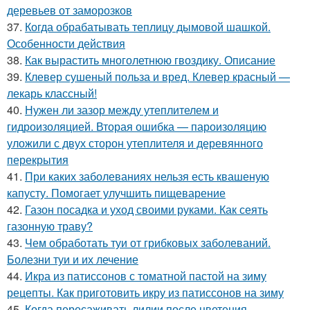
деревьев от заморозков
37.
Когда обрабатывать теплицу дымовой шашкой.
Особенности действия
38.
Как вырастить многолетнюю гвоздику. Описание
39.
Клевер сушеный польза и вред. Клевер красный —
лекарь классный!
40.
Нужен ли зазор между утеплителем и
гидроизоляцией. Вторая ошибка — пароизоляцию
уложили с двух сторон утеплителя и деревянного
перекрытия
41.
При каких заболеваниях нельзя есть квашеную
капусту. Помогает улучшить пищеварение
42.
Газон посадка и уход своими руками. Как сеять
газонную траву?
43.
Чем обработать туи от грибковых заболеваний.
Болезни туи и их лечение
44.
Икра из патиссонов с томатной пастой на зиму
рецепты. Как приготовить икру из патиссонов на зиму
45.
Когда пересаживать лилии после цветения.