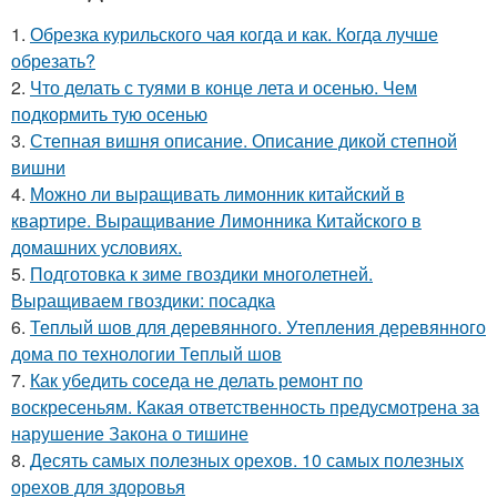
1.
Обрезка курильского чая когда и как. Когда лучше
обрезать?
2.
Что делать с туями в конце лета и осенью. Чем
подкормить тую осенью
3.
Степная вишня описание. Описание дикой степной
вишни
4.
Можно ли выращивать лимонник китайский в
квартире. Выращивание Лимонника Китайского в
домашних условиях.
5.
Подготовка к зиме гвоздики многолетней.
Выращиваем гвоздики: посадка
6.
Теплый шов для деревянного. Утепления деревянного
дома по технологии Теплый шов
7.
Как убедить соседа не делать ремонт по
воскресеньям. Какая ответственность предусмотрена за
нарушение Закона о тишине
8.
Десять самых полезных орехов. 10 самых полезных
орехов для здоровья