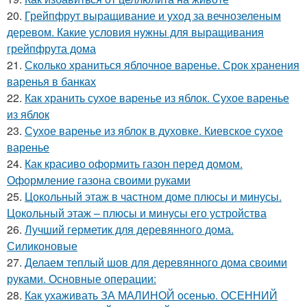
20.
Грейпфрут выращивание и уход за вечнозеленым
деревом. Какие условия нужны для выращивания
грейпфрута дома
21.
Сколько храниться яблочное варенье. Срок хранения
варенья в банках
22.
Как хранить сухое варенье из яблок. Сухое варенье
из яблок
23.
Сухое варенье из яблок в духовке. Киевское сухое
варенье
24.
Как красиво оформить газон перед домом.
Оформление газона своими руками
25.
Цокольный этаж в частном доме плюсы и минусы.
Цокольный этаж – плюсы и минусы его устройства
26.
Лучший герметик для деревянного дома.
Силиконовые
27.
Делаем теплый шов для деревянного дома своими
руками. Основные операции:
28.
Как ухаживать ЗА МАЛИНОЙ осенью. ОСЕННИЙ