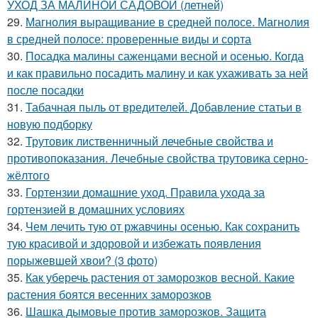
УХОД ЗА МАЛИНОЙ САДОВОЙ (летней)
29.
Магнолия выращивание в средней полосе. Магнолия
в средней полосе: проверенные виды и сорта
30.
Посадка малины саженцами весной и осенью. Когда
и как правильно посадить малину и как ухаживать за ней
после посадки
31.
Табачная пыль от вредителей. Добавление статьи в
новую подборку
32.
Трутовик лиственничный лечебные свойства и
противопоказания. Лечебные свойства трутовика серно-
жёлтого
33.
Гортензии домашние уход. Правила ухода за
гортензией в домашних условиях
34.
Чем лечить тую от ржавчины осенью. Как сохранить
тую красивой и здоровой и избежать появления
порыжевшей хвои? (3 фото)
35.
Как уберечь растения от заморозков весной. Какие
растения боятся весенних заморозков
36.
Шашка дымовые против заморозков. Защита