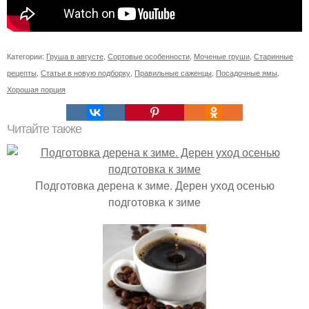
Категории:
Груша в августе
,
Сортовые особенности
,
Моченые груши
,
Старинные
рецепты
,
Статьи в новую подборку
,
Правильные саженцы
,
Посадочные ямы
,
Хорошая порция
Читайте также
Подготовка дерена к зиме. Дерен уход осенью
подготовка к зиме