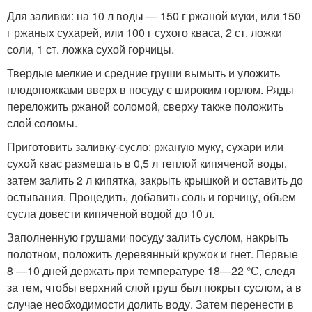
Для заливки: на 10 л воды — 150 г ржаной муки, или 150
г ржаных сухарей, или 100 г сухого кваса, 2 ст. ложки
соли, 1 ст. ложка сухой горчицы.
Твердые мелкие и средние груши вымыть и уложить
плодоножками вверх в посуду с широким горлом. Ряды
переложить ржаной соломой, сверху также положить
слой соломы.
Приготовить заливку-сусло: ржаную муку, сухари или
сухой квас размешать в 0,5 л теплой кипяченой воды,
затем залить 2 л кипятка, закрыть крышкой и оставить до
остывания. Процедить, добавить соль и горчицу, объем
сусла довести кипяченой водой до 10 л.
Заполненную грушами посуду залить суслом, накрыть
полотном, положить деревянный кружок и гнет. Первые
8 —10 дней держать при температуре 18—22 °С, следя
за тем, чтобы верхний слой груш был покрыт суслом, а в
случае необходимости долить воду. Затем перенести в