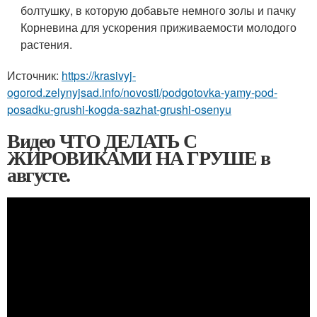
болтушку, в которую добавьте немного золы и пачку
Корневина для ускорения приживаемости молодого
растения.
Источник:
https://krasivyj-
ogorod.zelynyjsad.info/novosti/podgotovka-yamy-pod-
posadku-grushi-kogda-sazhat-grushi-osenyu
Видео ЧТО ДЕЛАТЬ С
ЖИРОВИКАМИ НА ГРУШЕ в
августе.