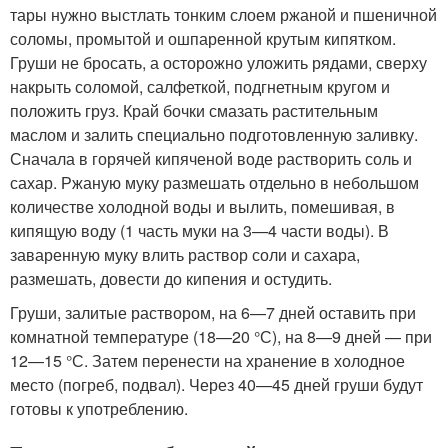
тары нужно выстлать тонким слоем ржаной и пшеничной
соломы, промытой и ошпаренной крутым кипятком.
Груши не бросать, а осторожно уложить рядами, сверху
накрыть соломой, салфеткой, подгнетным кругом и
положить груз. Край бочки смазать растительным
маслом и залить специально подготовленную заливку.
Сначала в горячей кипяченой воде растворить соль и
сахар. Ржаную муку размешать отдельно в небольшом
количестве холодной воды и вылить, помешивая, в
кипящую воду (1 часть муки на 3—4 части воды). В
заваренную муку влить раствор соли и сахара,
размешать, довести до кипения и остудить.
Груши, залитые раствором, на 6—7 дней оставить при
комнатной температуре (18—20 °С), на 8—9 дней — при
12—15 °С. Затем перенести на хранение в холодное
место (погреб, подвал). Через 40—45 дней груши будут
готовы к употреблению.