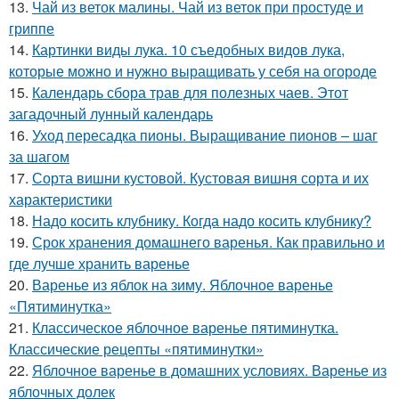
13.
Чай из веток малины. Чай из веток при простуде и
гриппе
14.
Картинки виды лука. 10 съедобных видов лука,
которые можно и нужно выращивать у себя на огороде
15.
Календарь сбора трав для полезных чаев. Этот
загадочный лунный календарь
16.
Уход пересадка пионы. Выращивание пионов – шаг
за шагом
17.
Сорта вишни кустовой. Кустовая вишня сорта и их
характеристики
18.
Надо косить клубнику. Когда надо косить клубнику?
19.
Срок хранения домашнего варенья. Как правильно и
где лучше хранить варенье
20.
Варенье из яблок на зиму. Яблочное варенье
«Пятиминутка»
21.
Классическое яблочное варенье пятиминутка.
Классические рецепты «пятиминутки»
22.
Яблочное варенье в домашних условиях. Варенье из
яблочных долек