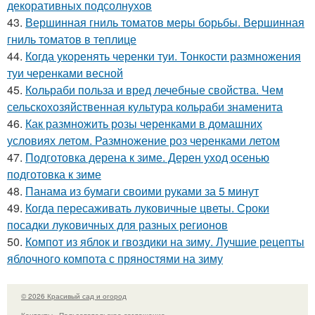
декоративных подсолнухов
43.
Вершинная гниль томатов меры борьбы. Вершинная
гниль томатов в теплице
44.
Когда укоренять черенки туи. Тонкости размножения
туи черенками весной
45.
Кольраби польза и вред лечебные свойства. Чем
сельскохозяйственная культура кольраби знаменита
46.
Как размножить розы черенками в домашних
условиях летом. Размножение роз черенками летом
47.
Подготовка дерена к зиме. Дерен уход осенью
подготовка к зиме
48.
Панама из бумаги своими руками за 5 минут
49.
Когда пересаживать луковичные цветы. Сроки
посадки луковичных для разных регионов
50.
Компот из яблок и гвоздики на зиму. Лучшие рецепты
яблочного компота с пряностями на зиму
© 2026 Красивый сад и огород
Контакты
Пользовательское соглашение