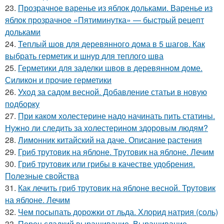
23.
Прозрачное варенье из яблок дольками. Варенье из
яблок прозрачное «Пятиминутка» — быстрый рецепт
дольками
24.
Теплый шов для деревянного дома в 5 шагов. Как
выбрать герметик и шнур для теплого шва
25.
Герметики для заделки швов в деревянном доме.
Силикон и прочие герметики
26.
Уход за садом весной. Добавление статьи в новую
подборку
27.
При каком холестерине надо начинать пить статины.
Нужно ли следить за холестерином здоровым людям?
28.
Лимонник китайский на даче. Описание растения
29.
Гриб трутовик на яблоне. Трутовик на яблоне. Лечим
30.
Гриб трутовик или грибы в качестве удобрения.
Полезные свойства
31.
Как лечить гриб трутовик на яблоне весной. Трутовик
на яблоне. Лечим
32.
Чем посыпать дорожки от льда. Хлорид натрия (соль)
33.
Перец сладкий выращивание. Выращивание