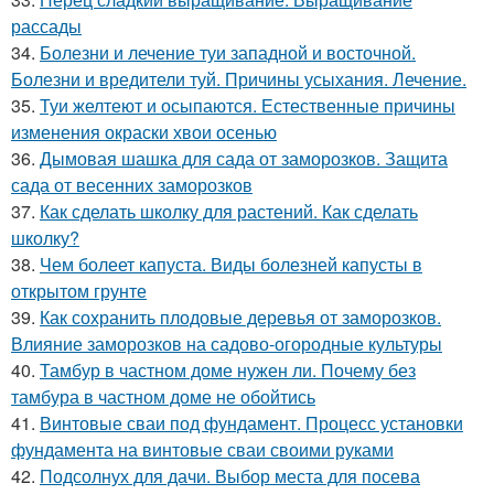
рассады
34.
Болезни и лечение туи западной и восточной.
Болезни и вредители туй. Причины усыхания. Лечение.
35.
Туи желтеют и осыпаются. Естественные причины
изменения окраски хвои осенью
36.
Дымовая шашка для сада от заморозков. Защита
сада от весенних заморозков
37.
Как сделать школку для растений. Как сделать
школку?
38.
Чем болеет капуста. Виды болезней капусты в
открытом грунте
39.
Как сохранить плодовые деревья от заморозков.
Влияние заморозков на садово-огородные культуры
40.
Тамбур в частном доме нужен ли. Почему без
тамбура в частном доме не обойтись
41.
Винтовые сваи под фундамент. Процесс установки
фундамента на винтовые сваи своими руками
42.
Подсолнух для дачи. Выбор места для посева