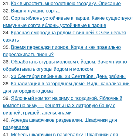
31.
Как вырастить многолетнюю гвоздику. Описание
32.
Вишня лучшие сорта.
33.
Сорта яблонь устойчивые к парше. Какие существуют
иммунные сорта яблонь, устойчивые к парше
34.
Красная смородина рядом с вишней. С чем нельзя
сажать
35.
Время пересадки пионов. Когда и как правильно
пересаживать пионы?
36.
Обработать огурцы молоком с йодом. Зачем нужно
обрабатывать огурцы йодом и молоком
37.
23 Сентября рябинник. 23 Сентября. День рябины
38.
Канализация в загородном доме. Виды канализации
для загородного дома
39.
Яблочный компот на зиму с гвоздикой. Яблочный
компот на зиму — рецепты на 3 литровую банку с
вишней, грушей, апельсинами
40.
Аренда шкафчиков раздевалки. Шкафчики для
раздевалок
41.
Мебель шкафчики в раздевалку. Шкафчики для