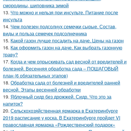
смородины, шиповника зимой
13.
Что можно и нельзя при инсульте. Питание после
инсульта
14.
Чем полезен подсолнух семечки сырые. Состав,
виды и польза семечек подсолнечника
15.
Какой газон лучше посадить на даче. Цены на газон
16.
Как оформить газон на даче. Как выбрать газонную
траву?
17.
Когда и чем опрыскивать сад весной от вредителей и
болезней. Весенняя обработка сада – ПОШАГОВЫЙ
план (6 обязательных этапов)
18.
Обработка сада от болезней и вредителей ранней
весной. Этапы весенней обработки
19.
Яблочный сидр без дрожжей. Сидр. Что это за
напиток?
20.
Сельскохозяйственная ярмарка в Екатеринбурге
2019 расписание у коска. В Екатеринбурге пройдет VI
православная ярмарка «Рождественский подарок»