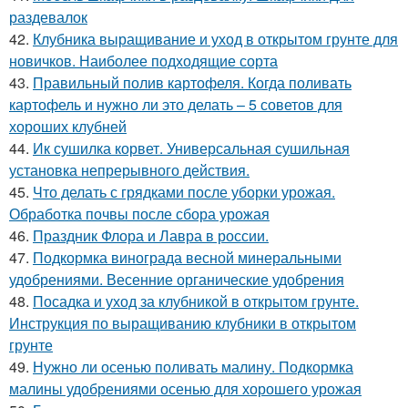
раздевалок
42.
Клубника выращивание и уход в открытом грунте для
новичков. Наиболее подходящие сорта
43.
Правильный полив картофеля. Когда поливать
картофель и нужно ли это делать – 5 советов для
хороших клубней
44.
Ик сушилка корвет. Универсальная сушильная
установка непрерывного действия.
45.
Что делать с грядками после уборки урожая.
Обработка почвы после сбора урожая
46.
Праздник Флора и Лавра в россии.
47.
Подкормка винограда весной минеральными
удобрениями. Весенние органические удобрения
48.
Посадка и уход за клубникой в открытом грунте.
Инструкция по выращиванию клубники в открытом
грунте
49.
Нужно ли осенью поливать малину. Подкормка
малины удобрениями осенью для хорошего урожая