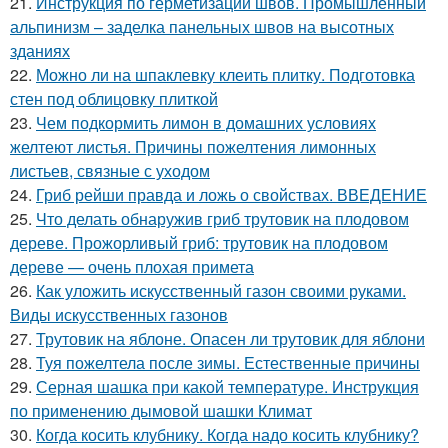
21.
Инструкция по герметизации швов. Промышленный
альпинизм – заделка панельных швов на высотных
зданиях
22.
Можно ли на шпаклевку клеить плитку. Подготовка
стен под облицовку плиткой
23.
Чем подкормить лимон в домашних условиях
желтеют листья. Причины пожелтения лимонных
листьев, связные с уходом
24.
Гриб рейши правда и ложь о свойствах. ВВЕДЕНИЕ
25.
Что делать обнаружив гриб трутовик на плодовом
дереве. Прожорливый гриб: трутовик на плодовом
дереве — очень плохая примета
26.
Как уложить искусственный газон своими руками.
Виды искусственных газонов
27.
Трутовик на яблоне. Опасен ли трутовик для яблони
28.
Туя пожелтела после зимы. Естественные причины
29.
Серная шашка при какой температуре. Инструкция
по применению дымовой шашки Климат
30.
Когда косить клубнику. Когда надо косить клубнику?