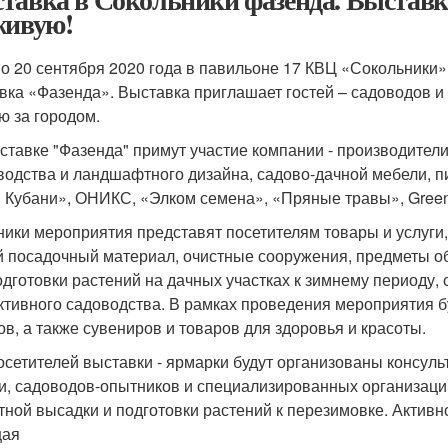
живую!
по 20 сентября 2020 года в павильоне 17 КВЦ «Сокольники
вка «Фазенда». Выставка приглашает гостей – садоводов и о
ю за городом.
ставке "Фазенда" примут участие компании - производители
водства и ландшафтного дизайна, садово-дачной мебели, п
 Кубани», ОНИКС, «Элком семена», «Пряные травы», Green
ники мероприятия представят посетителям товары и услуги,
й посадочный материал, очистные сооружения, предметы об
одготовки растений на дачных участках к зимнему периоду,
тивного садоводства. В рамках проведения мероприятия 
ов, а также сувениров и товаров для здоровья и красоты.
осетителей выставки - ярмарки будут организованы консул
и, садоводов-опытников и специализированных организаций
тной высадки и подготовки растений к перезимовке. Активн
щая