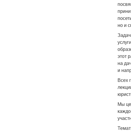
посвя
прини
посет
но и 
Задач
услуг
образ
этот 
на да
и нап
Всех 
лекци
юрист
Мы це
каждо
участ
Темат