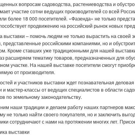
щенных вопросам садоводства, растениеводства и обустрой
мает участие сотни ведущих производителей со всей Росси
или более 18 000 посетителей. «Фазенда» не только предс
способствует продвижению на российский рынок новых пред
а выставки – помочь людям не только вырастить на своей 
и, представленные российскими компаниями, но и обустро
ом. Кроме ставших уже традиционными для нашей выставки 
раз расширяем тематику товаров, предназначенных для обус
чном участке. На нашей выставке посетители смогут приоб
рямую от производителя.
гостей и участников выставки ждет познавательная делова
и и мастер-классы от ведущих специалистов в области сад
ов по земельному законодательству.
ним наши традиции и делаем работу наших партнеров макс
му не только найти своего покупателя, но и заключить выг
ники сотрудничают с нами на протяжении многих лет. Присо
ика выставки