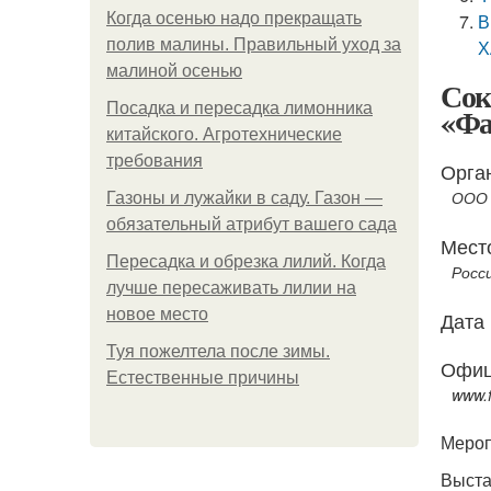
Когда осенью надо прекращать
В
полив малины. Правильный уход за
Х
малиной осенью
Сок
Посадка и пересадка лимонника
«Фа
китайского. Агротехнические
требования
Орга
ООО
Газоны и лужайки в саду. Газон —
обязательный атрибут вашего сада
Мест
Пересадка и обрезка лилий. Когда
Росс
лучше пересаживать лилии на
новое место
Дата
Туя пожелтела после зимы.
Офиц
Естественные причины
www.f
Мероп
Выста