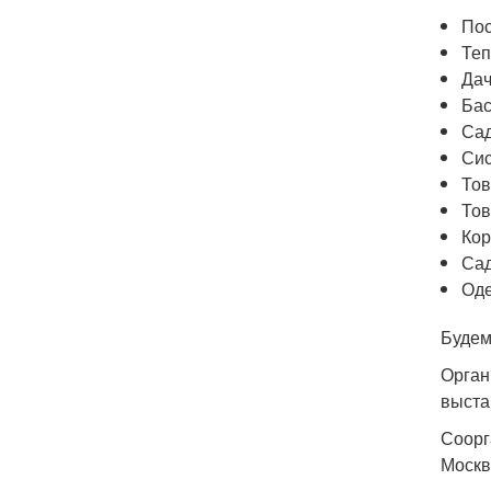
Пос
Теп
Дач
Бас
Сад
Сис
Тов
Тов
Кор
Сад
Оде
Будем
Орган
выста
Соорг
Москв