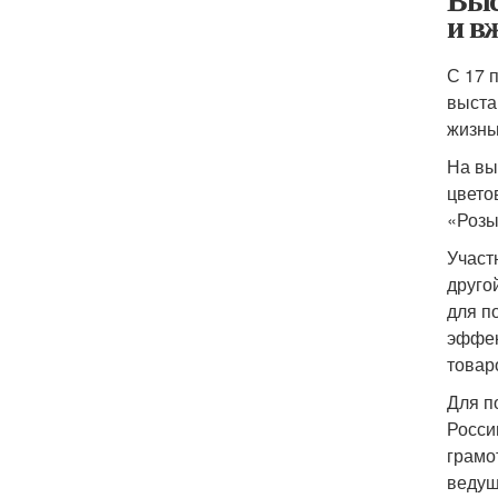
и в
С 17 
выста
жизнь
На вы
цвето
«Розы
Участ
друго
для п
эффек
товар
Для п
Росси
грамо
веду