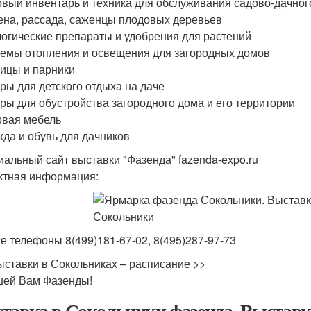
овый инвентарь и техника для обслуживания садово-дачног
ена, рассада, саженцы плодовых деревьев
логические препараты и удобрения для растений
темы отопления и освещения для загородных домов
лицы и парники
ары для детского отдыха на даче
ары для обустройства загородного дома и его территории
овая мебель
жда и обувь для дачников
альный сайт выставки "Фазенда" fazenda-expo.ru
ктная информация:
же телефоны 8(499)181-67-02, 8(495)287-97-73
ыставки в Сокольниках – расписание >>
ей Вам Фазенды!
тавка в Сокольники фазенда. Выставка