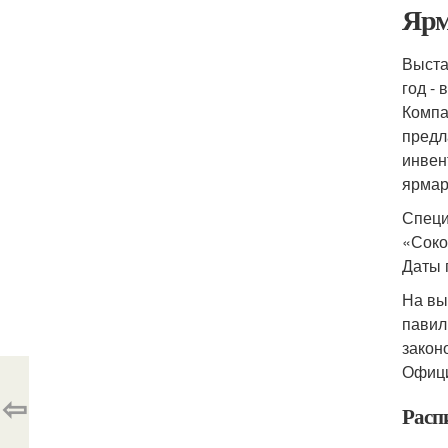
Ярм
Выста
год - 
Компа
предл
инвен
ярмар
Специ
«Соко
Даты 
На вы
павил
закон
Офици
⇦
Расп