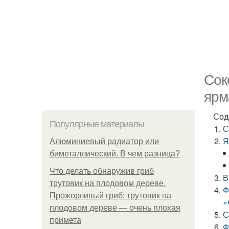
Сок
ярм
Сод
Популярные материалы
С
Я
Алюминиевый радиатор или
биметаллический. В чем разница?
Что делать обнаружив гриб
В
трутовик на плодовом дереве.
Ф
Прожорливый гриб: трутовик на
«
плодовом дереве — очень плохая
С
примета
Ф