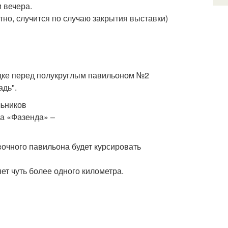
и вечера.
тно, случится по случаю закрытия выставки)
адке перед полукруглым павильоном №2
адь".
льников
вочного павильона будет курсировать
ет чуть более одного километра.