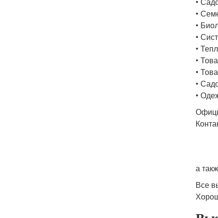
• Сад
• Сем
• Био
• Сис
• Теп
• Тов
• Тов
• Сад
• Оде
Офици
Конта
а так
Все в
Хорош
Выс