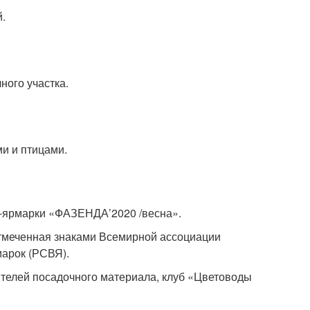
.
ного участка.
и и птицами.
и-ярмарки «ФАЗЕНДА’2020 /весна».
отмеченная знаками Всемирной ассоциации
марок (РСВЯ).
телей посадочного материала, клуб «Цветоводы