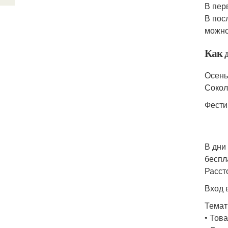
В пер
В пос
можно 
Как 
Осень
Сокол
Фести
В дни
беспл
Расст
Вход 
Темат
• Тов