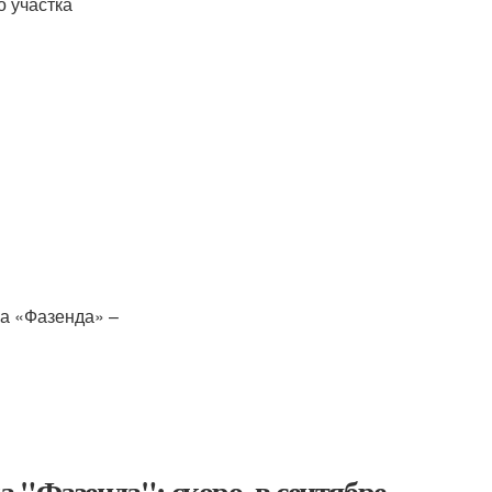
о участка
 "Фазенда": скоро, в сентябре