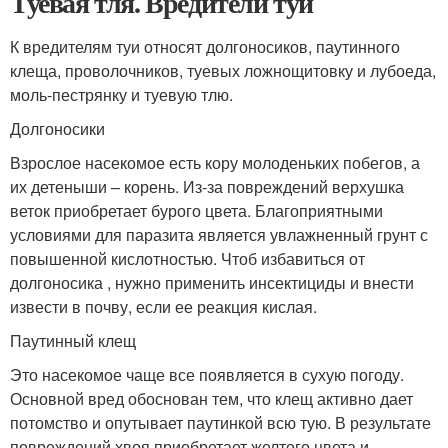
Туевая тля. Вредители туи
К вредителям туи относят долгоносиков, паутинного
клеща, проволочников, туевых ложнощитовку и лубоеда,
моль-пестрянку и туевую тлю.
Долгоносики
Взрослое насекомое есть кору молоденьких побегов, а
их детеныши – корень. Из-за повреждений верхушка
веток приобретает бурого цвета. Благоприятными
условиями для паразита является увлажненный грунт с
повышенной кислотностью. Чтоб избавиться от
долгоносика , нужно применить инсектициды и внести
извести в почву, если ее реакция кислая.
Паутинный клещ
Это насекомое чаще все появляется в сухую погоду.
Основной вред обоснован тем, что клещ активно дает
потомство и опутывает паутинкой всю тую. В результате
повреждений хвоя приобретает желтого цвета и