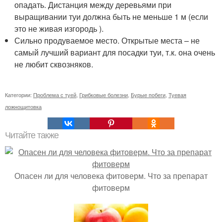
опадать. Дистанция между деревьями при
выращивании туи должна быть не меньше 1 м (если
это не живая изгородь ).
Сильно продуваемое место. Открытые места – не
самый лучший вариант для посадки туи, т.к. она очень
не любит сквозняков.
Категории:
Проблема с туей
,
Грибковые болезни
,
Бурые побеги
,
Туевая
ложнощитовка
Читайте также
Опасен ли для человека фитоверм. Что за препарат
фитоверм