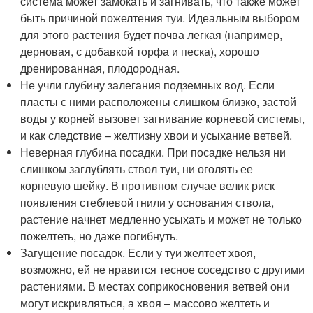
система может замокать и загнивать, что также может
быть причиной пожелтения туи. Идеальным выбором
для этого растения будет почва легкая (например,
дерновая, с добавкой торфа и песка), хорошо
дренированная, плодородная.
Не учли глубину залегания подземных вод. Если
пласты с ними расположены слишком близко, застой
воды у корней вызовет загнивание корневой системы,
и как следствие – желтизну хвои и усыхание ветвей.
Неверная глубина посадки. При посадке нельзя ни
слишком заглублять ствол туи, ни оголять ее
корневую шейку. В противном случае велик риск
появления стеблевой гнили у основания ствола,
растение начнет медленно усыхать и может не только
пожелтеть, но даже погибнуть.
Загущение посадок. Если у туи желтеет хвоя,
возможно, ей не нравится тесное соседство с другими
растениями. В местах соприкосновения ветвей они
могут искривляться, а хвоя – массово желтеть и