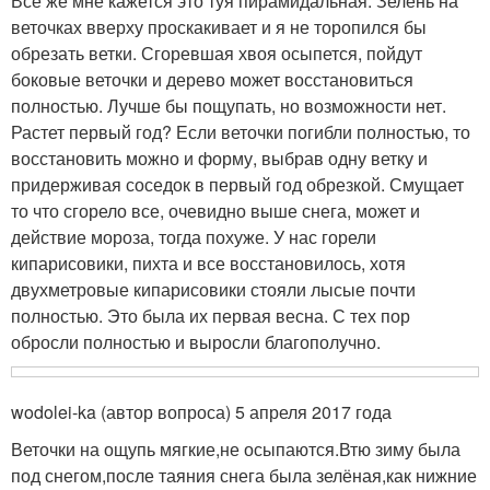
Все же мне кажется это туя пирамидальная. Зелень на
веточках вверху проскакивает и я не торопился бы
обрезать ветки. Сгоревшая хвоя осыпется, пойдут
боковые веточки и дерево может восстановиться
полностью. Лучше бы пощупать, но возможности нет.
Растет первый год? Если веточки погибли полностью, то
восстановить можно и форму, выбрав одну ветку и
придерживая соседок в первый год обрезкой. Смущает
то что сгорело все, очевидно выше снега, может и
действие мороза, тогда похуже. У нас горели
кипарисовики, пихта и все восстановилось, хотя
двухметровые кипарисовики стояли лысые почти
полностью. Это была их первая весна. С тех пор
обросли полностью и выросли благополучно.
wodolei-ka (автор вопроса) 5 апреля 2017 года
Веточки на ощупь мягкие,не осыпаются.Втю зиму была
под снегом,после таяния снега была зелёная,как нижние