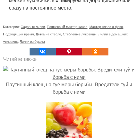
мелкие луковички. Их пикируем на доращивание или
сразу на постоянное место.
Категории:
Садовые лилии
,
Пошаговый мастер-класс
,
Мастер-класс с фото
,
Подходящий время
,
Детка на стебле
,
Стеблевые луковицы
,
Лилии в домашних
условиях
,
Лилии из букета
Читайте также
Паутинный клещ на туе меры борьбы. Вредители туй и
борьба с ними