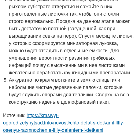
рыхлом субстрате отверстия и сажайте в них
приготовленные листочки так, чтобы они стояли
строго вертикально. Посадка на данном этапе может
быть достаточно плотной (загущенной, как при
выращивании севка на перо). Спустя месяц те листья,
у которых сформируется миниатюрная луковка,
можно будет отсадить в отдельные емкости. Для
уменьшения вероятности развития грибковых
инфекций почву с высаженными в нее листочками
желательно обработать фунгицидными препаратами.
Аккуратно по краям воткните в землю спицы или
небольшие чистые деревянные палочки, которые
будут служить опорами для теплички. Сверху на всю
конструкцию наденьте целлофановый пакет.
Источник:
https://krasivyj-
ogorod.zelynyjsad.info/novosti/chto-delat-s-detkami-liliy-
osenyu-razmnozhenie-liliy-deleniem-i-detkami