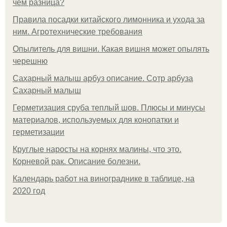
чем разница?
Правила посадки китайского лимонника и ухода за
ним. Агротехнические требования
Опылитель для вишни. Какая вишня может опылять
черешню
Сахарный малыш арбуз описание. Сотр арбуза
Сахарный малыш
Герметизация сруба теплый шов. Плюсы и минусы
материалов, используемых для конопатки и
герметизации
Круглые наросты на корнях малины, что это.
Корневой рак. Описание болезни.
Календарь работ на винограднике в таблице, на
2020 год