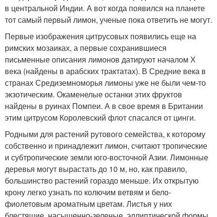
в центральной Индии. А вот когда появился на планете
тот самый первый лимон, ученые пока ответить не могут.
Первые изображения цитрусовых появились еще на
римских мозаиках, а первые сохранившиеся
письменные описания лимонов датируют началом Х
века (найдены в арабских трактатах). В Средние века в
странах Средиземноморья лимоны уже не были чем-то
экзотическим. Окаменелые останки этих фруктов
найдены в руинах Помпеи. А в свое время в Британии
этим цитрусом Королевский флот спасался от цинги.
Родными для растений рутового семейства, к которому
собственно и принадлежит лимон, считают тропические
и субтропические земли юго-восточной Азии. Лимонные
деревья могут вырастать до 10 м, но, как правило,
большинство растений гораздо меньше. Их открытую
крону легко узнать по колючим ветвям и бело-
фиолетовым ароматным цветам. Листья у них
блестящие, насыщенно-зеленые, эллиптической формы.