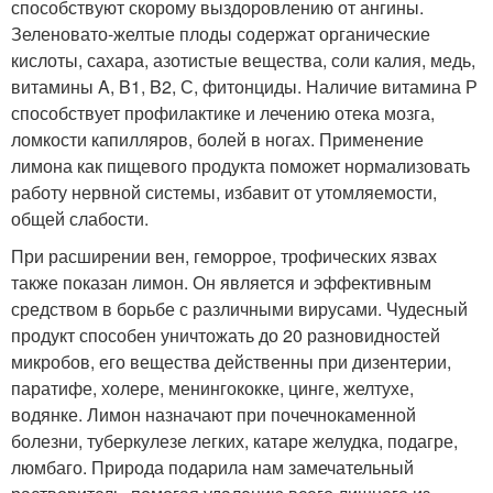
способствуют скорому выздоровлению от ангины.
Зеленовато-желтые плоды содержат органические
кислоты, сахара, азотистые вещества, соли калия, медь,
витамины A, B1, B2, С, фитонциды. Наличие витамина Р
способствует профилактике и лечению отека мозга,
ломкости капилляров, болей в ногах. Применение
лимона как пищевого продукта поможет нормализовать
работу нервной системы, избавит от утомляемости,
общей слабости.
При расширении вен, геморрое, трофических язвах
также показан лимон. Он является и эффективным
средством в борьбе с различными вирусами. Чудесный
продукт способен уничтожать до 20 разновидностей
микробов, его вещества действенны при дизентерии,
паратифе, холере, менингококке, цинге, желтухе,
водянке. Лимон назначают при почечнокаменной
болезни, туберкулезе легких, катаре желудка, подагре,
люмбаго. Природа подарила нам замечательный