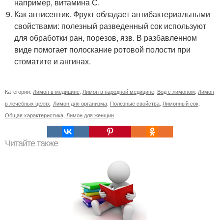
например, витамина С.
Как антисептик. Фрукт обладает антибактериальными
свойствами: полезный разведенный сок используют
для обработки ран, порезов, язв. В разбавленном
виде помогает полоскание ротовой полости при
стоматите и ангинах.
Категории:
Лимон в медицине
,
Лимон в народной медицине
,
Вод с лимоном
,
Лимон
в лечебных целях
,
Лимон для организма
,
Полезные свойства
,
Лимонный сок
,
Общая характеристика
,
Лимон для женщин
Читайте также