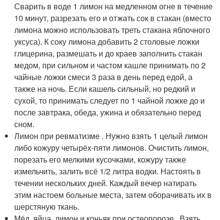
Сварить в воде 1 лимон на медленном огне в течение
10 минут, разрезать его и отжать сок в стакан (вместо
лимона можно использовать треть стакана яблочного
уксуса). К соку лимона добавить 2 столовые ложки
глицерина, размешать и до краев заполнить стакан
медом, при сильном и частом кашле принимать по 2
чайные ложки смеси 3 раза в день перед едой, а
также на ночь. Если кашель сильный, но редкий и
сухой, то принимать следует по 1 чайной ложке до и
после завтрака, обеда, ужина и обязательно перед
сном.
Лимон при ревматизме . Нужно взять 1 целый лимон
либо кожуру четырёх-пяти лимонов. Очистить лимон,
порезать его мелкими кусочками, кожуру также
измельчить, залить всё 1/2 литра водки. Настоять в
течении нескольких дней. Каждый вечер натирать
этим настоем больные места, затем оборачивать их в
шерстяную ткань.
Мёд, яйца, лимон и коньяк при остеопорозе . Взять