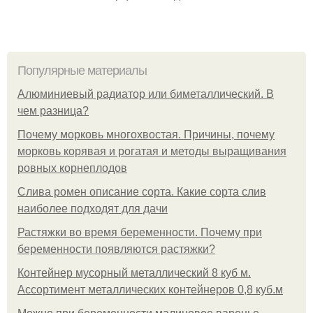
Популярные материалы
Алюминиевый радиатор или биметаллический. В
чем разница?
Почему морковь многохвостая. Причины, почему
морковь корявая и рогатая и методы выращивания
ровных корнеплодов
Слива ромен описание сорта. Какие сорта слив
наиболее подходят для дачи
Растяжки во время беременности. Почему при
беременности появляются растяжки?
Контейнер мусорный металлический 8 куб м.
Ассортимент металлических контейнеров 0,8 куб.м