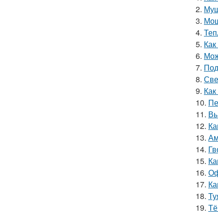
2.
Муш
3.
Мош
4.
Теп
5.
Как
6.
Мож
7.
Под
8.
Све
9.
Как
10.
Пе
11.
Вы
12.
Ка
13.
Ам
14.
Гв
15.
Ка
16.
Оф
17.
Ка
18.
Ту
19.
Тё