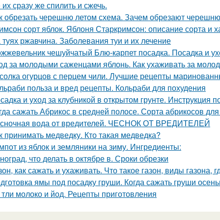
 их сразу же спилить и сжечь.
к обрезать черешню летом схема. Зачем обрезают черешн
имсон сорт яблок. Яблоня Старкримсон: описание сорта и х
 туях ржавчина. Заболевания туи и их лечение
жжевельник чешуйчатый Блю-карпет посадка. Посадка и у
од за молодыми саженцами яблонь. Как ухаживать за мол
солка огурцов с перцем чили. Лучшие рецепты маринованн
льраби польза и вред рецепты. Кольраби для похудения
садка и уход за клубникой в открытом грунте. Инструкция 
гда сажать Абрикос в средней полосе. Сорта абрикосов дл
сночная вода от вредителей. ЧЕСНОК ОТ ВРЕДИТЕЛЕЙ
к принимать медведку. Кто такая медведка?
мпот из яблок и земляники на зиму. Ингредиенты:
ноград, что делать в октябре в. Сроки обрезки
зон, как сажать и ухаживать. Что такое газон, виды газона, 
дготовка ямы под посадку груши. Когда сажать груши осен
 тли молоко и йод. Рецепты приготовления