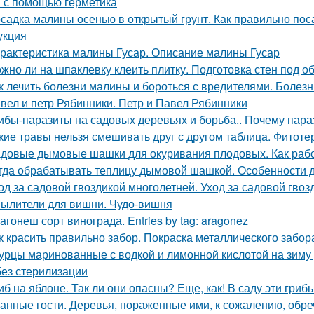
 с помощью герметика
садка малины осенью в открытый грунт. Как правильно п
укция
рактеристика малины Гусар. Описание малины Гусар
жно ли на шпаклевку клеить плитку. Подготовка стен под о
к лечить болезни малины и бороться с вредителями. Болез
вел и петр Рябинники. Петр и Павел Рябинники
ибы-паразиты на садовых деревьях и борьба.. Почему пар
кие травы нельзя смешивать друг с другом таблица. Фитоте
довые дымовые шашки для окуривания плодовых. Как раб
гда обрабатывать теплицу дымовой шашкой. Особенности 
од за садовой гвоздикой многолетней. Уход за садовой гвоз
ылители для вишни. Чудо-вишня
агонеш сорт винограда. Entries by tag: aragonez
к красить правильно забор. Покраска металлического забор
урцы маринованные с водкой и лимонной кислотой на зиму
без стерилизации
иб на яблоне. Так ли они опасны? Еще, как! В саду эти гри
анные гости. Деревья, пораженные ими, к сожалению, обре