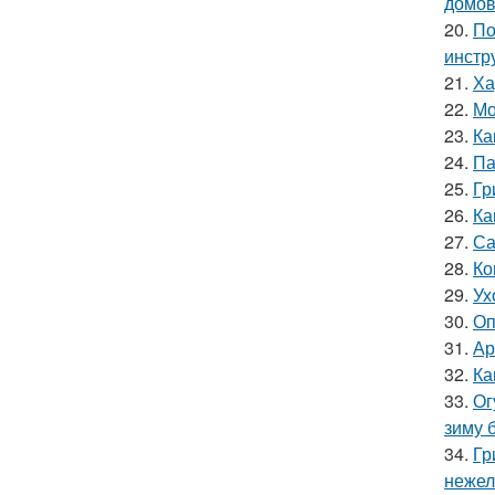
домов
20.
По
инстр
21.
Ха
22.
Мо
23.
Ка
24.
Па
25.
Гр
26.
Ка
27.
Са
28.
Ко
29.
Ух
30.
Оп
31.
Ар
32.
Ка
33.
Ог
зиму 
34.
Гр
нежел