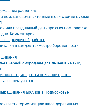
 домашних растениях
 дом: как сделать «теплый шов» своими руками
л
ной или праздничный день при сменном графике
 дни. Комментарий
аты сверхурочной работы
 питания в каждом триместре беременности
ращивания
стьев черной смородины для лечения на зиму
и
етних гвоздик: фото и описание цветов
на заросшем участке
 выращивания арбузов в Подмосковье
произвести герметизацию швов деревянных