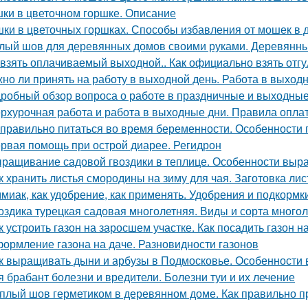
ки в цветочном горшке. Описание
ки в цветочных горшках. Способы избавления от мошек в
лый шов для деревянных домов своими руками. Деревянный
 взять оплачиваемый выходной.. Как официально взять отгу
но ли принять на работу в выходной день. Работа в выход
робный обзор вопроса о работе в праздничные и выходные
рхурочная работа и работа в выходные дни. Правила опл
 правильно питаться во время беременности. Особенности
рвая помощь при острой диарее. Регидрон
ращивание садовой гвоздики в теплице. Особенности вы
к хранить листья смородины на зиму для чая. Заготовка ли
миак, как удобрение, как применять. Удобрения и подкормк
оздика турецкая садовая многолетняя. Виды и сорта многол
к устроить газон на заросшем участке. Как посадить газон 
ормление газона на даче. Разновидности газонов
к выращивать дыни и арбузы в Подмосковье. Особенности
я брабант болезни и вредители. Болезни туи и их лечение
плый шов герметиком в деревянном доме. Как правильно 