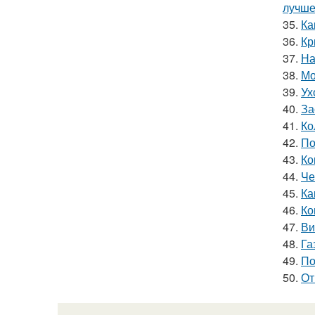
лучше
35.
Ка
36.
Кр
37.
На
38.
Мо
39.
Ух
40.
За
41.
Ко
42.
По
43.
Ко
44.
Че
45.
Ка
46.
Ко
47.
Ви
48.
Га
49.
По
50.
От