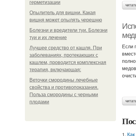
герметизации
читат
Опылитель для вишни. Какая
вишня может опылять черешню
Исп
Болезни и вредители туи. Болезни
мед
туи и их лечение
Если 
Лучшее средство от кашля. При
вмест
заболеваниях, протекающих с
полно
кашлем, проводится комплексная
медов
терапия, включающая:
очист
Веточки смородины лечебные
свойства и противопоказания.
Польза смородины с черными
читат
плодами
Пос
1.
Как