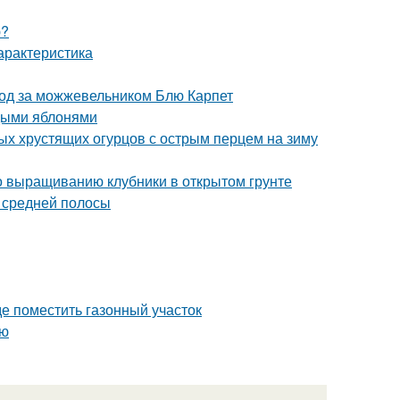
ю?
арактеристика
ход за можжевельником Блю Карпет
одыми яблонями
ых хрустящих огурцов с острым перцем на зиму
по выращиванию клубники в открытом грунте
я средней полосы
где поместить газонный участок
ью