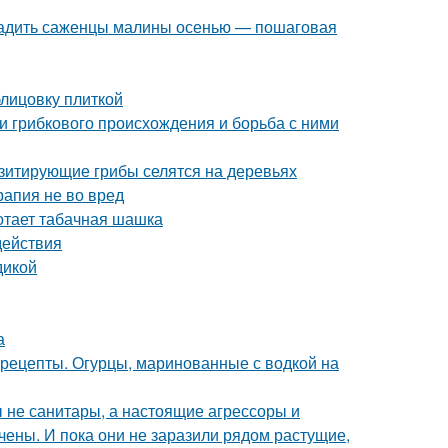
осадить саженцы малины осенью — пошаговая
блицовку плиткой
ни грибкового происхождения и борьба с ними
азитирующие грибы селятся на деревьях
рапия не во вред
отает табачная шашка
действия
дикой
а
 рецепты. Огурцы, маринованные с водкой на
бы не санитары, а настоящие агрессоры и
чены. И пока они не заразили рядом растущие,