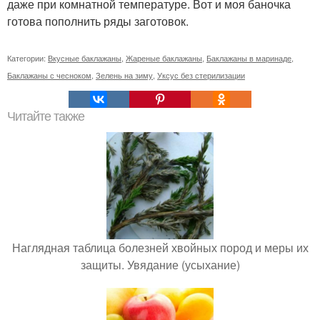
даже при комнатной температуре. Вот и моя баночка
готова пополнить ряды заготовок.
Категории:
Вкусные баклажаны
,
Жареные баклажаны
,
Баклажаны в маринаде
,
Баклажаны с чесноком
,
Зелень на зиму
,
Уксус без стерилизации
Читайте также
Наглядная таблица болезней хвойных пород и меры их
защиты. Увядание (усыхание)