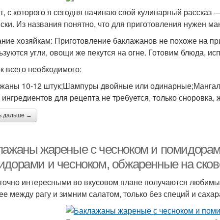
т, с которого я сегодня начинаю свой кулинарный рассказ 
ски. Из названия понятно, что для приготовления нужен ман
ние хозяйкам: Приготовление баклажанов не похоже на п
ьзуются угли, овощи же пекутся на огне. Готовим блюда, и
к всего необходимого:
жаны 10-12 штук;Шампуры двойные или одинарные;Мангал
 ингредиентов для рецепта не требуется, только сноровка,
ь дальше →
лажаны жареные с чесноком и помидорам
идорами и чесноком, обжаренные на ско
точно интересными во вкусовом плане получаются любимые
ее между рагу и зимним салатом, только без специй и сахар