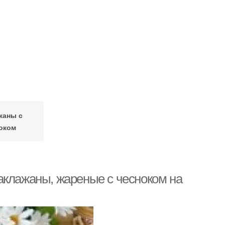
жаны с
оком
аклажаны, жареные с чесноком на