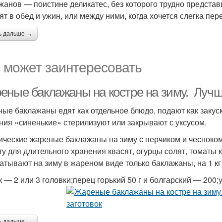
жанов — поистине деликатес, без которого трудно представи
ят в обед и ужин, или между ними, когда хочется слегка пере
ь дальше →
 может заинтересовать
еные баклажаны на костре на зиму. Лучш
ые баклажаны едят как отдельное блюдо, подают как закуску
ния «синенькие» стерилизуют или закрывают с уксусом.
ические жареные баклажаны на зиму с перчиком и чесноко
ту для длительного хранения квасят, огурцы солят, томаты 
катывают на зиму в жареном виде только баклажаны, на 1 к
к — 2 или 3 головки;перец горький 50 г и болгарский — 200
ь дальше →