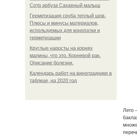
Сотр арбуза Сахарный малыш
Герметизация сруба теплый шов.
Плюсы и минусы материалов,
используемых для конопатки и
герметизации
Круглые наросты на корнях
малины, что это. Корневой рак.
Описание болезни.
Календарь работ на винограднике в
таблице, на 2020 год
Лето 
бакла
множе
переч