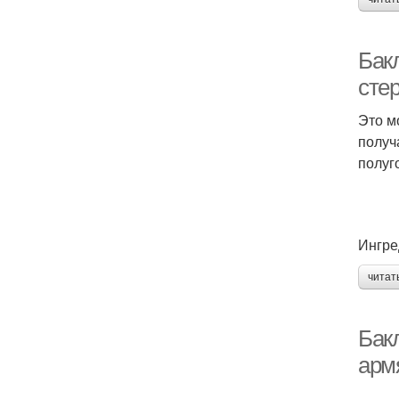
Бак
сте
Это м
получ
полуг
Ингре
читат
Бак
арм