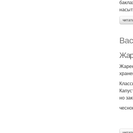
бакла
насыт
читат
Вас
Жар
Жарен
хране
Класс
Капус
но за
чесно
читат