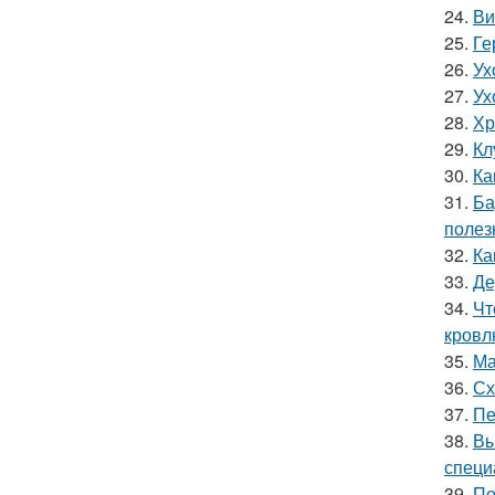
24.
Ви
25.
Ге
26.
Ух
27.
Ух
28.
Хр
29.
Кл
30.
Ка
31.
Ба
полез
32.
Ка
33.
Де
34.
Чт
кровл
35.
Ма
36.
Сх
37.
Пе
38.
Вы
специ
39.
По