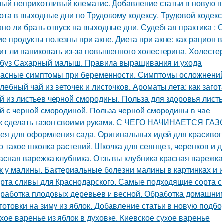
ый неприхотливый клематис. Добавление статьи в новую 
ота в выходные дни по Трудовому кодексу. Трудовой кодек
но ли брать отпуск на выходные дни. Судебная практика :
ие продукты полезны при акне. Диета при акне: как рацион 
ит ли паниковать из-за повышенного холестерина. Холестер
буз Сахарный малыш. Правила выращивания и ухода
асные симптомы при беременности. Симптомы осложнени
лебный чай из веточек и листочков. Ароматы лета: как заго
й из листьев черной смородины. Польза для здоровья лис
й с черной смородиной. Польза черной смородины в чае
к сделать газон своими руками. С ЧЕГО НАЧИНАЕТСЯ ГА
ея для оформления сада. Оригинальных идей для красивог
о такое школка растений. Школка для сеянцев, черенков и 
асная варежка клубника. Отзывы клубника красная варежк
к у малины. Бактериальные болезни малины в картинках и 
рта сливы для Краснодарского. Самые подходящие сорта 
работка плодовых деревьев и весной. Обработка домашни
готовки на зиму из яблок. Добавление статьи в новую подбо
хое варенье из яблок в духовке. Киевское сухое варенье