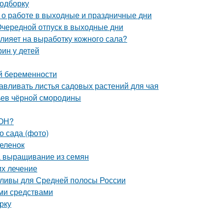
подборку
с о работе в выходные и праздничные дни
 Очередной отпуск в выходные дни
влияет на выработку кожного сала?
ин у детей
й беременности
тавливать листья садовых растений для чая
тьев чёрной смородины
ЗОН?
о сада (фото)
деленок
а выращивание из семян
их лечение
сливы для Средней полосы России
ми средствами
рку