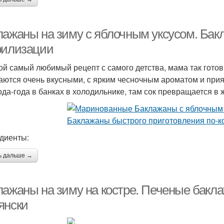
лажаны на зиму с яблочным уксусом. Бакл
рилизации
ой самый любимый рецепт с самого детства, мама так гото
аются очень вкусными, с ярким чесночным ароматом и прият
ода-года в банках в холодильнике, там сок превращается в 
диенты:
ь дальше →
лажаны на зиму на костре. Печеные бакла
янски