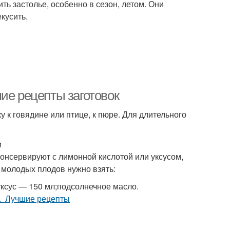
ть застолье, особенно в сезон, летом. Они
кусить.
ие рецепты заготовок
 к говядине или птице, к пюре. Для длительного
м
консервируют с лимонной кислотой или уксусом,
г молодых плодов нужно взять:
;уксус — 150 мл;подсолнечное масло.