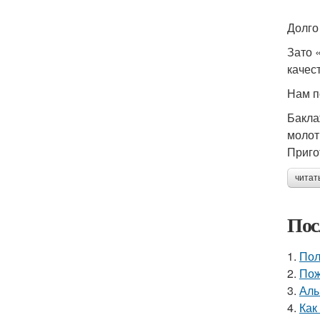
Долго
Зато 
качес
Нам п
Бакла
молот
Приго
читат
Пос
1.
Пол
2.
Пож
3.
Алы
4.
Как