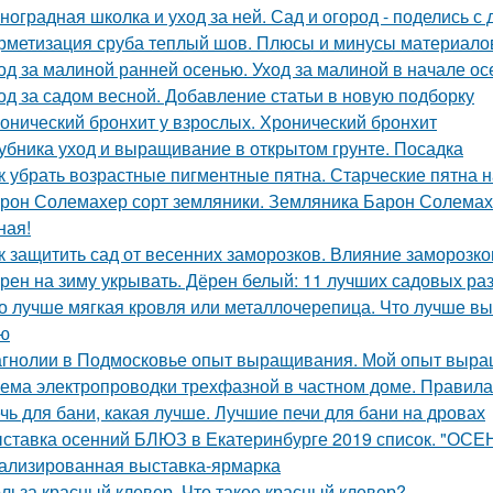
ноградная школка и уход за ней. Сад и огород - поделись с 
рметизация сруба теплый шов. Плюсы и минусы материалов
од за малиной ранней осенью. Уход за малиной в начале ос
од за садом весной. Добавление статьи в новую подборку
онический бронхит у взрослых. Хронический бронхит
убника уход и выращивание в открытом грунте. Посадка
к убрать возрастные пигментные пятна. Старческие пятна н
рон Солемахер сорт земляники. Земляника Барон Солемахе
ная!
к защитить сад от весенних заморозков. Влияние заморозк
рен на зиму укрывать. Дёрен белый: 11 лучших садовых ра
о лучше мягкая кровля или металлочерепица. Что лучше вы
ю
гнолии в Подмосковье опыт выращивания. Мой опыт выра
ема электропроводки трехфазной в частном доме. Правил
чь для бани, какая лучше. Лучшие печи для бани на дровах
ставка осенний БЛЮЗ в Екатеринбурге 2019 список. "ОСЕ
ализированная выставка-ярмарка
льза красный клевер. Что такое красный клевер?