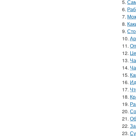
5.
Сам
6.
Раб
7.
Мож
8.
Как
9.
Сто
10.
Ар
11.
Оп
12.
Це
13.
Ча
14.
Ча
15.
Ка
16.
Ид
17.
Чт
18.
Кр
19.
Ра
20.
Со
21.
Об
22.
За
23.
Су