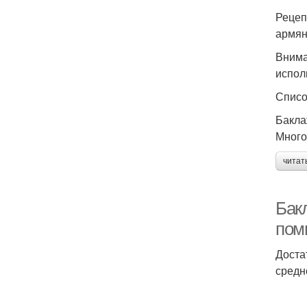
Рецеп
армян
Внима
испол
Списо
Бакла
Много
читат
Бак
пом
Доста
средн