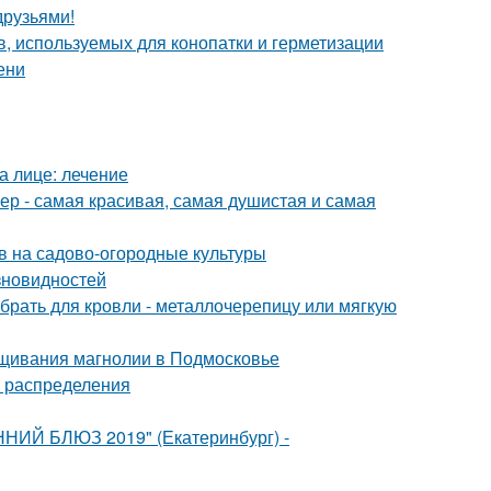
друзьями!
, используемых для конопатки и герметизации
ени
а лице: лечение
р - самая красивая, самая душистая и самая
ов на садово-огородные культуры
зновидностей
брать для кровли - металлочерепицу или мягкую
щивания магнолии в Подмосковье
а распределения
ННИЙ БЛЮЗ 2019" (Екатеринбург) -