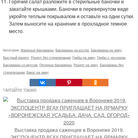
Горячий салат разложите в стерильные баночки и
закатайте крышками. Баночки в перевернутом виде
укройте теплым покрывалом и оставьте на одни сутки.
Затем выносите на хранение в прохладное темное
место.
Категории:
Жареные баклажаны
,
Баклажаны на костре
,
Баклажаны на зиму
,
Быстрый рецепт
,
Рецепт без стерилизации
,
Грибы на зиму
,
Грибы с чесноком
,
Баклажаны со вкусом
,
Печеные баклажаны
,
Рецепт на зиму
,
Баклажаны без
стерилизации
,
Бакат на зиму
Читайте также
Выставка продажа саженцев в Воронеже 2019.
ЭКСПОЦЕНТР ВГАУ ПРИГЛАШАЕТ НА ЯРМАРКУ