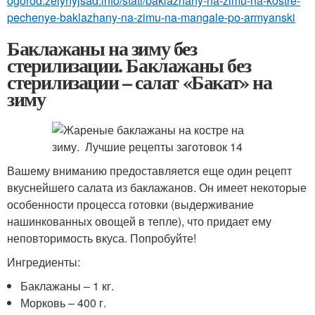
ogorod.zelynyjsad.info/stati/baklazhany-na-zimu-na-kostre-
pechenye-baklazhany-na-zimu-na-mangale-po-armyanski
Баклажаны на зиму без
стерилизации. Баклажаны без
стерилизации – салат «Бакат» на
зиму
Вашему вниманию предоставляется еще один рецепт
вкуснейшего салата из баклажанов. Он имеет некоторые
особенности процесса готовки (выдерживание
нашинкованных овощей в тепле), что придает ему
неповторимость вкуса. Попробуйте!
Ингредиенты:
Баклажаны – 1 кг.
Морковь – 400 г.