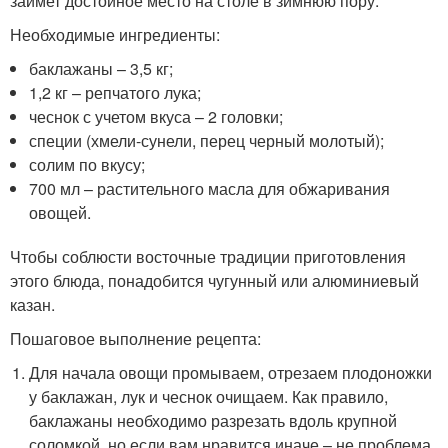
займет достойное место на столе в зимнюю пору.
Необходимые ингредиенты:
баклажаны – 3,5 кг;
1,2 кг – репчатого лука;
чеснок с учетом вкуса – 2 головки;
специи (хмели-сунели, перец черный молотый);
солим по вкусу;
700 мл – растительного масла для обжаривания
овощей.
Чтобы соблюсти восточные традиции приготовления
этого блюда, понадобится чугунный или алюминиевый
казан.
Пошаговое выполнение рецепта:
Для начала овощи промываем, отрезаем плодоножки
у баклажан, лук и чеснок очищаем. Как правило,
баклажаны необходимо разрезать вдоль крупной
соломкой, но если вам нравится иначе – не проблема.