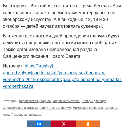
Во вторник, 15 октября, состоится встреча-беседа «Азы
колокольного звона» с элементами мастер-класса по
звонарскому искусству. А в выходные: 13, 19 и 20
октября — детей научат изготовлять сувениры.
В течение всех восьми дней проведения форума будут
дежурить священники, с которыми можно пообщаться.
Также организована безвозмездная раздача
Священного писания Нового Завета.
Источник:
https://krasivyj-
ogorod.zelynyjsad.info/stati/yarmarka-sazhencev-v-
voronezhe-2019-ekspocentr-vgau-priglashaet-na-yarmarku-
voronezhskaya
Категории:
Воронежская усадьба
,
Мировые выставки
,
Товары для сада
,
Строительная выставка
,
Строительный форум
,
Ярмарки в воронеже
,
Северные
леса
,
Покровская ярмарка