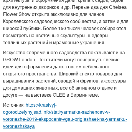
для внутренних двориков и др. Первые два дня Chelsea
Flower Show открыта эксклюзивно для членов
Королевского садоводческого сообщества, а затем и для
широкой публики. Более 150 тысяч человек собираются
посмотреть на цветочные скульптуры, шедевры
тепличных растений и мраморные украшения.
Искусство современного садоводства показывают и на
GROW London. Посетители могут почерпнуть свежие
идеи для оформления даже совсем небольшого
открытого пространства. Широкий спектр товаров для
выращивания растений, овощей и фруктов, аксессуары
для домашних животных, все об активном отдыхе и
досуге — на выставке GLEE в Бирмингеме.
Источник:
https://krasivyj-
ogorod.zelynyjsad.info/stati/yarmarka-sazhencev-v-
voronezhe-2019-ekspocentr-vgau-priglashaet-na-yarmarku-
voronezhskaya