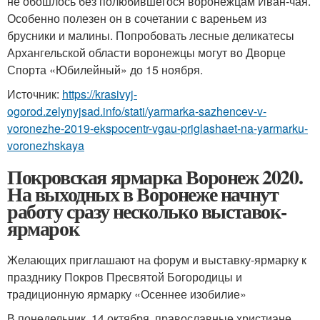
не обошлось без полюбившегося воронежцам Иван-чая.
Особенно полезен он в сочетании с вареньем из
брусники и малины. Попробовать лесные деликатесы
Архангельской области воронежцы могут во Дворце
Спорта «Юбилейный» до 15 ноября.
Источник:
https://krasivyj-
ogorod.zelynyjsad.info/stati/yarmarka-sazhencev-v-
voronezhe-2019-ekspocentr-vgau-priglashaet-na-yarmarku-
voronezhskaya
Покровская ярмарка Воронеж 2020.
На выходных в Воронеже начнут
работу сразу несколько выставок-
ярмарок
Желающих приглашают на форум и выставку-ярмарку к
празднику Покров Пресвятой Богородицы и
традиционную ярмарку «Осеннее изобилие»
В понедельник, 14 октября, православные христиане