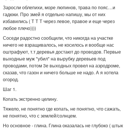
Заросли облепихи, море люпинов, трава по пояс…и
гадюки. Про змей я отдельно напишу, мы от них
избавились ( Т Т Т через левое, правое и еще через
любое плечо))))
Соседи радостно сообщили, что никогда на участке
ничего не взращивалось, не косилось и вообще нас
оштрафуют, т.т деревья достают до проводов. Первые
выходные муж "убил" на вырубку деревьев под
проводами, потом 3е выходных провел на аэродроме,
сказав, что газон и ничего больше не надо. А я хотела
огород.
Шаг 1.
Копать экстренно целину.
Тяжело, не понятно где копать, не понятно, что сажать,
не понятно, что с землей/солнцем.
Но основное - глина. Глина оказалась не глубоко ( штык