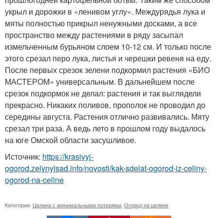
укрыл и дорожки в «ленивом углу». Междурядья лука и
мяты полностью прикрыл ненужными досками, а все
пространство между растениями в ряду засыпал
измельченным бурьяном слоем 10-12 см. И только после
этого срезал перо лука, листья и черешки ревеня на еду.
После первых срезок зелени подкормил растения «БИО
МАСТЕРОМ» универсальным. В дальнейшем после
срезок подкормок не делал: растения и так выглядели
прекрасно. Никаких поливов, прополок не проводил до
середины августа. Растения отлично развивались. Мяту
срезал три раза. А ведь лето в прошлом году выдалось
на юге Омской области засушливое.
Источник:
https://krasivyj-
ogorod.zelynyjsad.info/novosti/kak-sdelat-ogorod-iz-celiny-
ogorod-na-celine
Категории:
Целина с минимальными потерями
,
Огород на целине