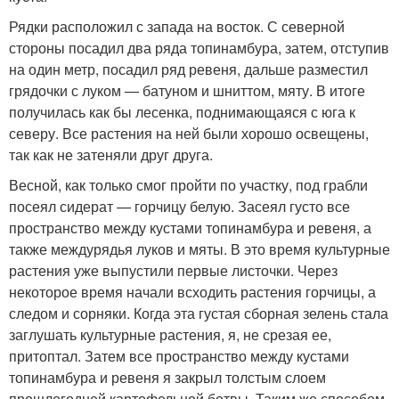
Рядки расположил с запада на восток. С северной
стороны посадил два ряда топинамбура, затем, отступив
на один метр, посадил ряд ревеня, дальше разместил
грядочки с луком — батуном и шниттом, мяту. В итоге
получилась как бы лесенка, поднимающаяся с юга к
северу. Все растения на ней были хорошо освещены,
так как не затеняли друг друга.
Весной, как только смог пройти по участку, под грабли
посеял сидерат — горчицу белую. Засеял густо все
пространство между кустами топинамбура и ревеня, а
также междурядья луков и мяты. В это время культурные
растения уже выпустили первые листочки. Через
некоторое время начали всходить растения горчицы, а
следом и сорняки. Когда эта густая сборная зелень стала
заглушать культурные растения, я, не срезая ее,
притоптал. Затем все пространство между кустами
топинамбура и ревеня я закрыл толстым слоем
прошлогодней картофельной ботвы. Таким же способом