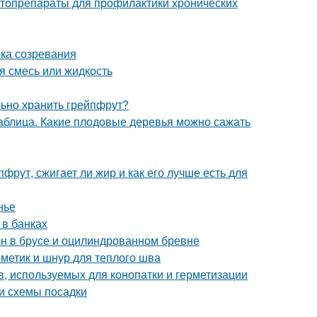
итопрепараты для профилактики хронических
ока созревания
я смесь или жидкость
льно хранить грейпфрут?
таблица. Какие плодовые деревья можно сажать
фрут, сжигает ли жир и как его лучше есть для
нье
 в банках
ин в брусе и оцилиндрованном бревне
рметик и шнур для теплого шва
, используемых для конопатки и герметизации
и схемы посадки