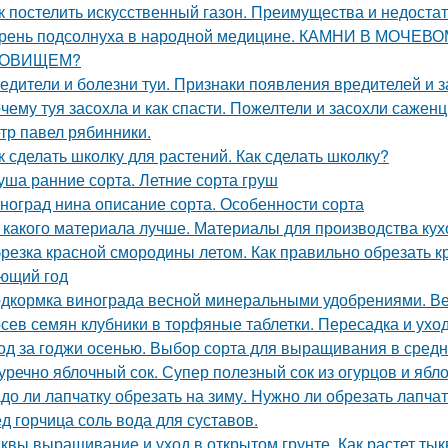
к постелить искусственный газон. Преимущества и недоста
рень подсолнуха в народной медицине. КАМНИ В МОЧЕ
РОВИЩЕМ?
едители и болезни туи. Признаки появления вредителей и з
чему туя засохла и как спасти. Пожелтели и засохли саженц
тр павел рябинники.
к сделать школку для растений. Как сделать школку?
уша ранние сорта. Летние сорта груш
ноград нина описание сорта. Особенности сорта
 какого материала лучше. Материалы для производства кух
резка красной смородины летом. Как правильно обрезать 
ющий год
дкормка винограда весной минеральными удобрениями. Ве
сев семян клубники в торфяные таблетки. Пересадка и уход
од за годжи осенью. Выбор сорта для выращивания в сред
уречно яблочный сок. Супер полезный сок из огурцов и ябл
до ли лапчатку обрезать на зиму. Нужно ли обрезать лапчат
д горчица соль вода для суставов.
квы выращивание и уход в открытом грунте. Как растет ты