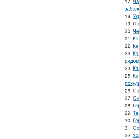
17.
Ча
забол
18.
Ук
19.
По
20.
Че
21.
Ко
22.
Ка
23.
Ка
рядо
24.
Ка
25.
Ка
похуд
26.
Ср
27.
Ск
28.
Ге
29.
Те
30.
Ге
31.
Ср
32.
10