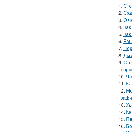
1.
Сте
2.
Сад
3.
О ч
4.
Как
5.
Как
6.
Ран
7.
Пер
8.
Дым
9.
Сто
снару
10.
Ча
11.
Ка
12.
Мо
графи
13.
Уд
14.
Ка
15.
Пе
16.
Бо