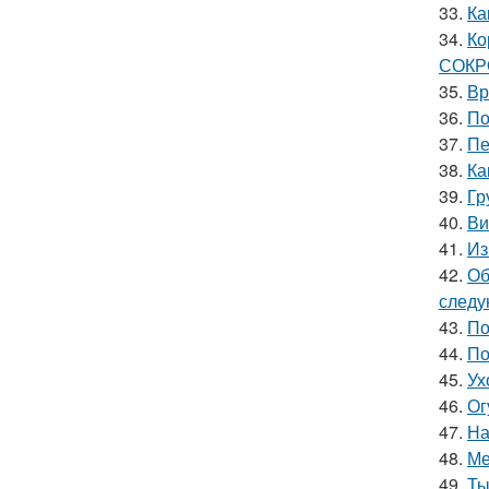
33.
Ка
34.
Ко
СОК
35.
Вр
36.
По
37.
Пе
38.
Ка
39.
Гр
40.
Ви
41.
Из
42.
Об
следу
43.
По
44.
По
45.
Ух
46.
Ог
47.
На
48.
Ме
49.
Ты