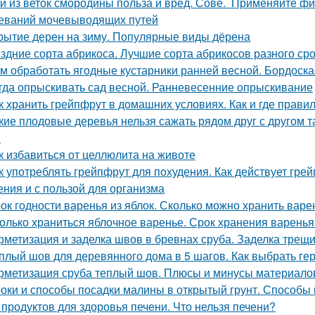
й из веток смородины польза и вред. Сове. Применяйте ф
еваний мочевыводящих путей
рытие дерен на зиму. Популярные виды дёрена
здние сорта абрикоса. Лучшие сорта абрикосов разного ср
м обработать ягодные кустарники ранней весной. Бордоска
гда опрыскивать сад весной. Ранневесенние опрыскивание
к хранить грейпфрут в домашних условиях. Как и где прави
кие плодовые деревья нельзя сажать рядом друг с другом 
м
к избавиться от целлюлита на животе
к употреблять грейпфрут для похудения. Как действует грейп
ения и с пользой для организма
ок годности варенья из яблок. Сколько можно хранить варе
олько храниться яблочное варенье. Срок хранения варенья
рметизация и заделка швов в бревнах сруба. Заделка трещ
плый шов для деревянного дома в 5 шагов. Как выбрать ге
рметизация сруба теплый шов. Плюсы и минусы материалов
оки и способы посадки малины в открытый грунт. Способы 
 продуктов для здоровья печени. Что нельзя печени?