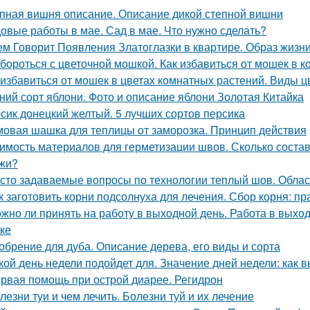
пная вишня описание. Описание дикой степной вишни
овые работы в мае. Сад в мае. Что нужно сделать?
ем Говорит Появления Златоглазки в квартире. Образ жизни
 бороться с цветочной мошкой. Как избавиться от мошек в 
 избавиться от мошек в цветах комнатных растений. Виды 
ний сорт яблони. Фото и описание яблони Золотая Китайка
сик донецкий желтый. 5 лучших сортов персика
овая шашка для теплицы от заморозка. Принцип действия
имость материалов для герметизации швов. Сколько состав
жи?
сто задаваемые вопросы по технологии теплый шов. Обла
к заготовить корни подсолнуха для лечения. Сбор корня: пр
жно ли принять на работу в выходной день. Работа в выхо
ке
обрение для дуба. Описание дерева, его виды и сорта
кой день недели подойдет для. Значение дней недели: как 
рвая помощь при острой диарее. Регидрон
лезни туи и чем лечить. Болезни туй и их лечение