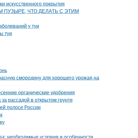
тки искусственного покрытия
ВОМ ПУЗЫРЕ, ЧТО ДЕЛАТЬ С ЭТИМ
аболеваний у туи
ы туи
онь
красную смородину для хорошего урожая на
сенние органические удобрения
 за рассадой в открытом грунте
ней полосе России
ок
ку
ква: необходимые условия и особенности