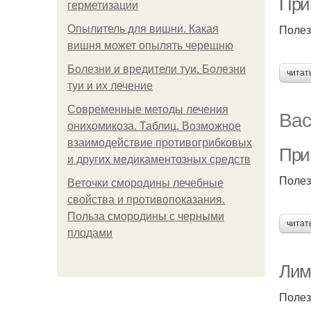
При
герметизации
Полез
Опылитель для вишни. Какая
вишня может опылять черешню
Болезни и вредители туи. Болезни
читат
туи и их лечение
Современные методы лечения
Вас
онихомикоза. Таблиц. Возможное
взаимодействие противогрибковых
При
и других медикаментозных средств
Полез
Веточки смородины лечебные
свойства и противопоказания.
Польза смородины с черными
читат
плодами
Лим
Полез