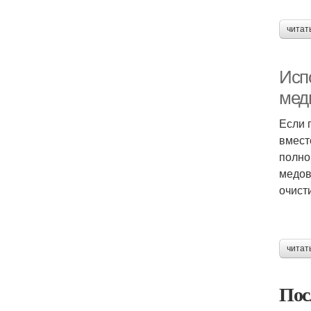
читат
Исп
мед
Если 
вмест
полно
медов
очист
читат
Пос