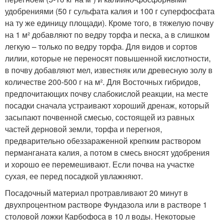
удобрениями (50 г сульфата калия и 100 г суперфосфата
на ту же единицу площади). Кроме того, в тяжелую почву
на 1 м² добавляют по ведру торфа и песка, а в слишком
легкую – только по ведру торфа. Для видов и сортов
лилии, которые не переносят повышенной кислотности,
в почву добавляют мел, известняк или древесную золу в
количестве 200-500 г на м². Для Восточных гибридов,
предпочитающих почву слабокислой реакции, на месте
посадки сначала устраивают хороший дренаж, который
засыпают почвенной смесью, состоящей из равных
частей дерновой земли, торфа и перегноя,
предварительно обеззараженной крепким раствором
перманганата калия, а потом в смесь вносят удобрения
и хорошо ее перемешивают. Если почва на участке
сухая, ее перед посадкой увлажняют.
Посадочный материал протравливают 20 минут в
двухпроцентном растворе Фундазола или в растворе 1
столовой ложки Карбофоса в 10 л воды. Некоторые