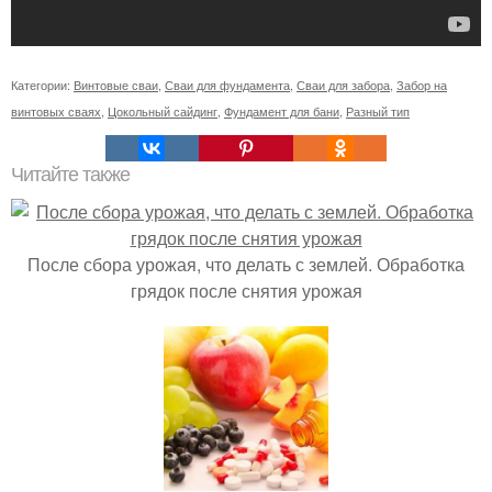
Категории:
Винтовые сваи
,
Сваи для фундамента
,
Сваи для забора
,
Забор на
винтовых сваях
,
Цокольный сайдинг
,
Фундамент для бани
,
Разный тип
Читайте также
После сбора урожая, что делать с землей. Обработка
грядок после снятия урожая