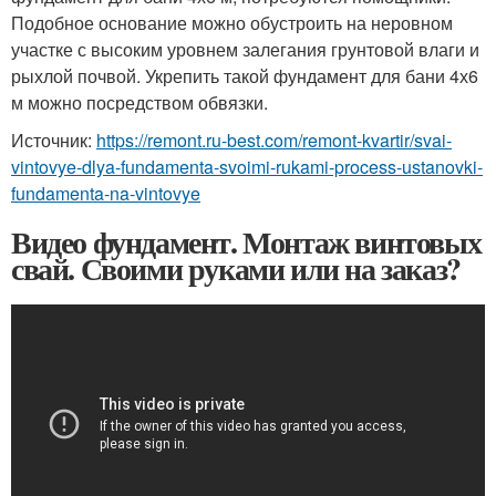
Подобное основание можно обустроить на неровном
участке с высоким уровнем залегания грунтовой влаги и
рыхлой почвой. Укрепить такой фундамент для бани 4х6
м можно посредством обвязки.
Источник:
https://remont.ru-best.com/remont-kvartir/svai-
vintovye-dlya-fundamenta-svoimi-rukami-process-ustanovki-
fundamenta-na-vintovye
Видео фундамент. Монтаж винтовых
свай. Своими руками или на заказ?