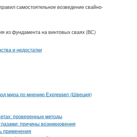
правил самостоятельное возведение свайно-
ия из фундамента на винтовых сваях (ВС)
люд мира по мнению Expressen (Швеция)
цветах: проверенные методы
глазами: причины возникновения
ть применения