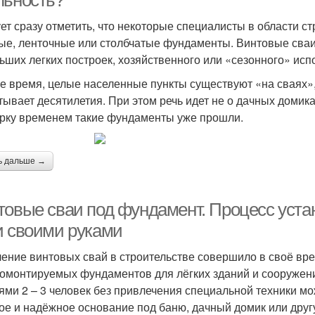
льность?
ет сразу отметить, что некоторые специалисты в области 
ые, ленточные или столбчатые фундаменты. Винтовые сваи
ьших легких построек, хозяйственного или «сезонного» испо
же время, целые населенные пункты существуют «на сваях»,
тывает десятилетия. При этом речь идет не о дачных домика
рку временем такие фундаменты уже прошли.
ь дальше →
товые сваи под фундамент. Процесс уста
и своими руками
ение винтовых свай в строительстве совершило в своё в
омонтируемых фундаментов для лёгких зданий и сооружен
ями 2 – 3 человек без привлечения специальной техники мо
ое и надёжное основание под баню, дачный домик или друг