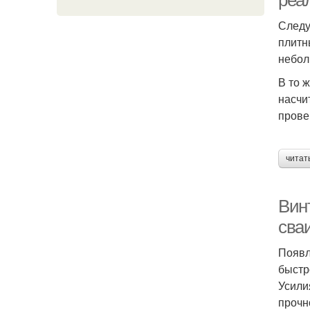
реа
Следу
плитн
небол
В то 
насчи
прове
читат
Вин
сва
Появл
быстр
Усили
прочн