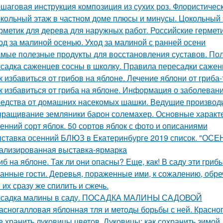
шаговая инструкция композиция из сухих роз. Флористичес
кольный этаж в частном доме плюсы и минусы. Цокольный 
рметик для дерева для наружных работ. Российские гермет
од за малиной осенью. Уход за малиной с ранней осени
мые полезные продукты для восстановления суставов. По
садка саженцев сосны в школку. Правила пересадки саженц
к избавиться от грибов на яблоне. Лечение яблони от гриба
к избавиться от гриба на яблоне. Информация о заболеван
едства от домашних насекомых шашки. Ведущие производ
ращивание земляники барон солемахер. Основные характ
енний сорт яблок. 50 сортов яблок с фото и описаниями
ставка осенний БЛЮЗ в Екатеринбурге 2019 список. "ОСЕ
ализированная выставка-ярмарка
иб на яблоне. Так ли они опасны? Еще, как! В саду эти гри
анные гости. Деревья, пораженные ими, к сожалению, обре
 их сразу же спилить и сжечь.
садка малины в саду. ПОСАДКА МАЛИНЫ САДОВОЙ
асногалловая яблонная тля и методы борьбы с ней. Красног
е хранить луковицы цветов. Луковицы: как сохранить зимой