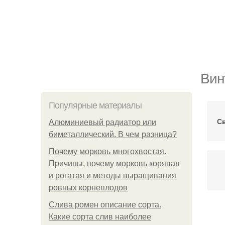
Вин
Популярные материалы
Св
Алюминиевый радиатор или
биметаллический. В чем разница?
Почему морковь многохвостая.
Причины, почему морковь корявая
и рогатая и методы выращивания
ровных корнеплодов
Слива ромен описание сорта.
Какие сорта слив наиболее