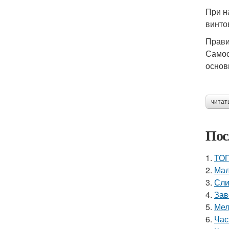
При н
винто
Прави
Самос
основ
читат
Пос
1.
ТОП
2.
Мал
3.
Сли
4.
Зав
5.
Мел
6.
Час