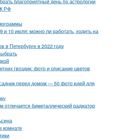
ыбрать благоприятный день по астрологии
ТК РФ
рмограммы
9 и 10 июля: можно ли работать, ходить на
в в Петербурге в 2022 году
выбрать
дкой
етних гвоздик: фото и описание цветов
исадник перед домом — 50 фото идей для
рку
м отличается биметаллический радиатор
ьсина
в комнате
тики