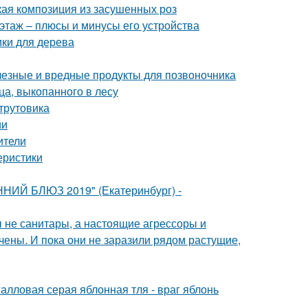
кая композиция из засушенных роз
этаж – плюсы и минусы его устройства
ики для дерева
лезные и вредные продукты для позвоночника
а, выкопанного в лесу
-трутовика
ии
ители
еристики
ННИЙ БЛЮЗ 2019" (Екатеринбург) -
бы не санитары, а настоящие агрессоры и
чены. И пока они не заразили рядом растущие,
алловая серая яблонная тля - враг яблонь