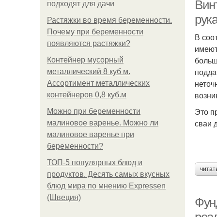
Вин
подходят для дачи
рук
Растяжки во время беременности.
Почему при беременности
В соо
появляются растяжки?
имеют
больш
Контейнер мусорный
подда
металлический 8 куб м.
неточ
Ассортимент металлических
возни
контейнеров 0,8 куб.м
Это п
Можно при беременности
сваи 
малиновое варенье. Можно ли
малиновое варенье при
беременности?
ТОП-5 популярных блюд и
читат
продуктов. Десять самых вкусных
блюд мира по мнению Expressen
(Швеция)
Фун