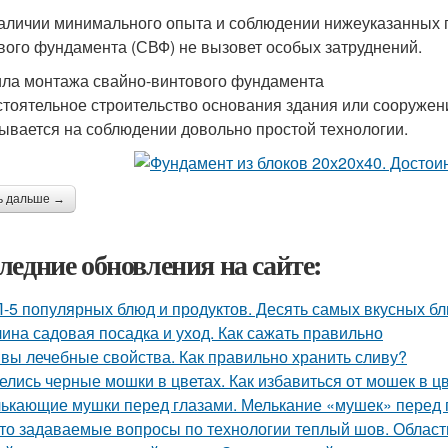
аличии минимального опыта и соблюдении нижеуказанных 
вого фундамента (СВФ) не вызовет особых затруднений.
ла монтажа свайно-винтового фундамента
тоятельное строительство основания здания или сооружен
ывается на соблюдении довольно простой технологии.
ь дальше →
ледние обновления на сайте:
-5 популярных блюд и продуктов. Десять самых вкусных б
ина садовая посадка и уход. Как сажать правильно
вы лечебные свойства. Как правильно хранить сливу?
елись черные мошки в цветах. Как избавиться от мошек в 
ькающие мушки перед глазами. Мелькание «мушек» перед 
то задаваемые вопросы по технологии теплый шов. Облас