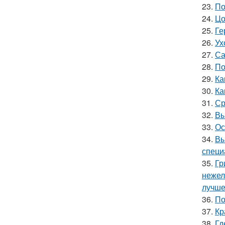
23.
По
24.
Цо
25.
Ге
26.
Ух
27.
Са
28.
По
29.
Ка
30.
Ка
31.
Ср
32.
Вы
33.
Ос
34.
Вы
специ
35.
Гр
нежел
лучше
36.
По
37.
Кр
38.
Гд