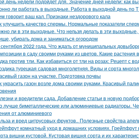
ой день недели подойдет для. Значение дней недели: как в
онно ли работать в выходные. Работа в выходной день по 
ем говорит ваш кал. Признаки нездорового кала
к улучшить качество спермы. Нормальные показатели спе
жно ли в эти выходные. Что нельзя делать в эти выходные, 
ище, убирать дома и заниматься огородом
 сентября 2022 года. Что ждать от муниципальных довыборо
мпозиции в саду своими руками из цветов. Какие растения 
дка против тли. Как избавиться от тли на розах: Рецепт с во
оздика турецкая садовая многолетняя. Виды и сорта многол
асивый газон на участке. Подготовка почвы
к украсить газон возле дома своими руками. Красивый пал
овения
лезни и вредители сада. Добавление статьи в новую подбо
о лучше биметаллические или алюминиевые радиаторы. Че
ения от алюминиевого
льза и вред цитрусовых фруктов.. Полезные свойства апел
ейпфрут комнатный уход в домашних условиях. Грейпфрут 
рта вишни кустовой. Кустовая вишня сорта и их характерис