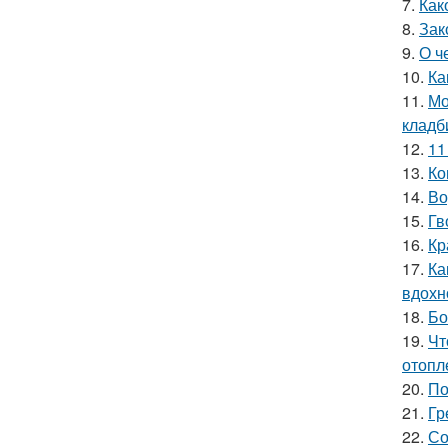
7.
Как
8.
Зак
9.
О ч
10.
Ка
11.
Мо
кладб
12.
11
13.
Ко
14.
Во
15.
Гв
16.
Кр
17.
Ка
вдохн
18.
Бо
19.
Чт
отопл
20.
По
21.
Гр
22.
Со