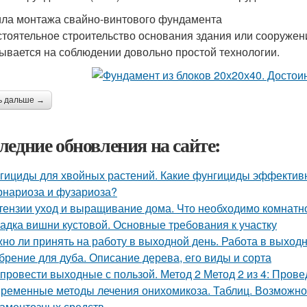
ла монтажа свайно-винтового фундамента
тоятельное строительство основания здания или сооружен
ывается на соблюдении довольно простой технологии.
ь дальше →
ледние обновления на сайте:
гициды для хвойных растений. Какие фунгициды эффективн
рнариоза и фузариоза?
тензии уход и выращивание дома. Что необходимо комнатно
адка вишни кустовой. Основные требования к участку
но ли принять на работу в выходной день. Работа в выход
брение для дуба. Описание дерева, его виды и сорта
 провести выходные с пользой. Метод 2 Метод 2 из 4: Пров
ременные методы лечения онихомикоза. Таблиц. Возможно
аментозных средств