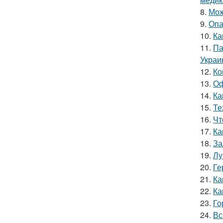
8.
Мож
9.
Опа
10.
Ка
11.
Па
Украи
12.
Ко
13.
Оф
14.
Ка
15.
Те
16.
Чт
17.
Ка
18.
За
19.
Лу
20.
Ге
21.
Ка
22.
Ка
23.
Го
24.
Вс