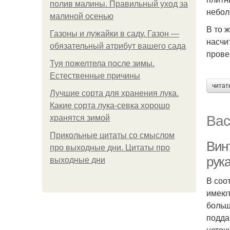
полив малины. Правильный уход за
небол
малиной осенью
В то 
Газоны и лужайки в саду. Газон —
насчи
обязательный атрибут вашего сада
прове
Туя пожелтела после зимы.
Естественные причины
читат
Лучшие сорта для хранения лука.
Какие сорта лука-севка хорошо
Вас
хранятся зимой
Прикольные цитаты со смыслом
Вин
про выходные дни. Цитаты про
рук
выходные дни
В соо
имеют
больш
подда
неточ