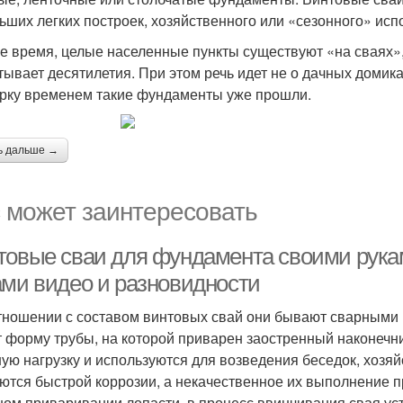
ьших легких построек, хозяйственного или «сезонного» испо
же время, целые населенные пункты существуют «на сваях»,
тывает десятилетия. При этом речь идет не о дачных домика
рку временем такие фундаменты уже прошли.
ь дальше →
 может заинтересовать
товые сваи для фундамента своими рука
ами видео и разновидности
тношении с составом винтовых свай они бывают сварными 
 форму трубы, на которой приварен заостренный наконечн
ую нагрузку и используются для возведения беседок, хозя
ются быстрой коррозии, а некачественное их выполнение 
ном приваривании лопасти, в процесс ввинчивания свая уст