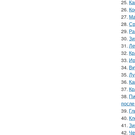
25.
Ка
26.
Ко
27.
Ма
28.
Ср
29.
Ра
30.
Зи
31.
Ле
32.
Кр
33.
Ир
34.
Вк
35.
Лу
36.
Ка
37.
Кр
38.
Пи
после
39.
Гл
40.
Кл
41.
Зи
42.
Че