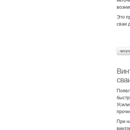
возни
Это п
сваи 
читат
Вин
сва
Появл
быстр
Усили
прочн
При н
винто