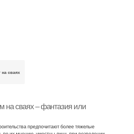
 на сваях
м на сваях – фантазия или
строительства предпочитают более тяжелые
, по их мнению, уместны лишь при возведении