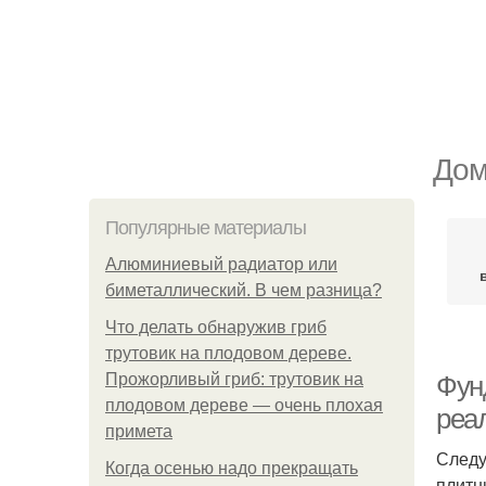
Дом
Популярные материалы
Алюминиевый радиатор или
биметаллический. В чем разница?
Что делать обнаружив гриб
трутовик на плодовом дереве.
Прожорливый гриб: трутовик на
Фун
плодовом дереве — очень плохая
реа
примета
Следу
Когда осенью надо прекращать
плитн