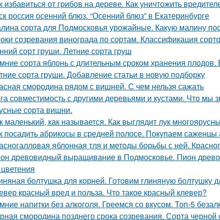
к избавиться от грибов на дереве. Как уничтожить вредит
ск россия осенний блюз. “Осенний блюз” в Екатеринбурге
лина сорта для Подмосковья урожайные. Какую малину по
оки созревания винограда по сортам. Классификация сорт
нний сорт груши. Летние сорта груш
мние сорта яблонь с длительным сроком хранения плодов. 
тние сорта груши. Добавление статьи в новую подборку
асная смородина рядом с вишней. С чем нельзя сажать
га совместимость с другими деревьями и кустами. Что мы з
усные сорта вишни.
к маленький, как называется. Как выглядит лук многоярусн
к посадить абрикосы в средней полосе. Покупаем саженцы
асногалловая яблонная тля и методы борьбы с ней. Красног
он древовидный выращивание в Подмосковье. Пион древов
 цветения
иняная болтушка для корней. Готовим глиняную болтушку 
евер красный вред и польза. Что такое красный клевер?
мние напитки без алкоголя. Греемся со вкусом. Топ-5 беза
рная смородина позднего срока созревания. Сорта черно