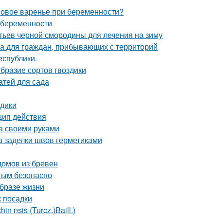
овое варенье при беременности?
 беременности
стьев черной смородины для лечения на зиму
а для граждан, прибывающих с территорий
еспублики.
образие сортов гвоздики
атей для сада
здики
цип действия
а своими руками
а заделки швов герметиками
домов из бревен
стым безопасно
образе жизни
к посадки
 nsis (Turcz.)Baill.)