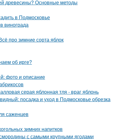
елей древесины? Основные методы
садить в Подмосковье
ов винограда
Всё про зимние сорта яблок
наем об ирге?
ый: фото и описание
 абрикосов
алловая серая яблонная тля - враг яблонь
идный: посадка и уход в Подмосковье обрезка
для саженцев
лкогольных зимних напитков
й смородины с самыми крупными ягодами