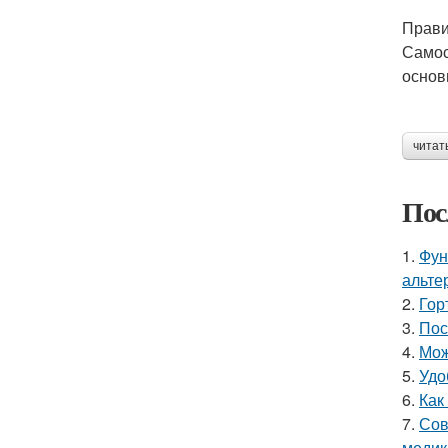
Прави
Самос
основ
читат
Пос
1.
Фун
альте
2.
Гор
3.
Пос
4.
Мож
5.
Удо
6.
Как
7.
Сов
медик