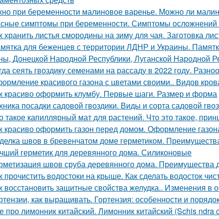
но при беременности малиновое варенье. Можно ли малин
сные симптомы при беременности. Симптомы осложнений
к хранить листья смородины на зиму для чая. Заготовка ли
мятка для беженцев с территории ЛДНР и Украины. Памятк
ны, Донецкой Народной Республики, Луганской Народной Р
гда сеять гвоздику семенами на рассаду в 2022 году. Разно
ормление красивого газона с цветами своими.. Видов кров
к красиво оформить клумбу. Первые шаги. Размер и форма
хника посадки садовой гвоздики. Виды и сорта садовой гво
о такое капиллярный мат для растений. Что это такое, прин
к красиво оформить газон перед домом. Оформление газон
делка швов в бревенчатом доме герметиком. Преимуществ
чший герметик для деревянного дома. Силиконовые
рметизация швов сруба деревянного дома. Преимущества 
к прочистить водостоки на крыше. Как сделать водосток чи
к восстановить защитные свойства желудка.. Изменения в 
ртензии, как выращивать. Гортензия: особенности и порядо
е про лимонник китайский. Лимонник китайский (Schis ndra chin