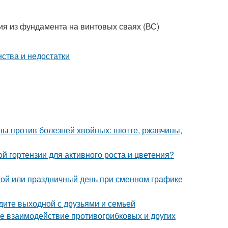
ия из фундамента на винтовых сваях (ВС)
ы против болезней хвойных: шютте, ржавчины,
й гортензии для активного роста и цветения?
ной или праздничный день при сменном графике
едите выходной с друзьями и семьей
е взаимодействие противогрибковых и других