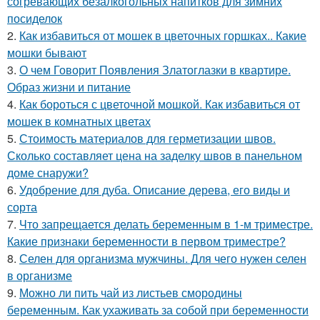
согревающих безалкогольных напитков для зимних
посиделок
2.
Как избавиться от мошек в цветочных горшках.. Какие
мошки бывают
3.
О чем Говорит Появления Златоглазки в квартире.
Образ жизни и питание
4.
Как бороться с цветочной мошкой. Как избавиться от
мошек в комнатных цветах
5.
Стоимость материалов для герметизации швов.
Сколько составляет цена на заделку швов в панельном
доме снаружи?
6.
Удобрение для дуба. Описание дерева, его виды и
сорта
7.
Что запрещается делать беременным в 1-м триместре.
Какие признаки беременности в первом триместре?
8.
Селен для организма мужчины. Для чего нужен селен
в организме
9.
Можно ли пить чай из листьев смородины
беременным. Как ухаживать за собой при беременности