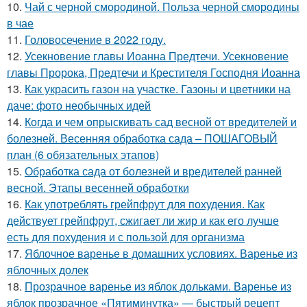
10.
Чай с черной смородиной. Польза черной смородины
в чае
11.
Головосечение в 2022 году.
12.
Усекновение главы Иоанна Предтечи. Усекновение
главы Пророка, Предтечи и Крестителя Господня Иоанна
13.
Как украсить газон на участке. Газоны и цветники на
даче: фото необычных идей
14.
Когда и чем опрыскивать сад весной от вредителей и
болезней. Весенняя обработка сада – ПОШАГОВЫЙ
план (6 обязательных этапов)
15.
Обработка сада от болезней и вредителей ранней
весной. Этапы весенней обработки
16.
Как употреблять грейпфрут для похудения. Как
действует грейпфрут, сжигает ли жир и как его лучше
есть для похудения и с пользой для организма
17.
Яблочное варенье в домашних условиях. Варенье из
яблочных долек
18.
Прозрачное варенье из яблок дольками. Варенье из
яблок прозрачное «Пятиминутка» — быстрый рецепт