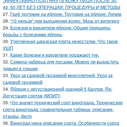
ЭФФЕКТИВНО ПОДТЯНУТЬ КОЖУ ЛИЦА ПОСЛЕ 30,
40, 50 ЛЕТ БЕЗ ОПЕРАЦИИ: ПРОЦЕДУРЫ И МЕТОДЫ
27.
Гриб трутовик на яблоне. Трутовик на яблоне. Лечим
28.
“10 нельзя” при выпадении волос. Мазь от витилиго
29.
Болезни и вредители яблони. Общие принципы
борьбы с болезнями яблонь
30.
Утепленная шведская плита недостатки. Что такое
УШП
31.
Какие болезни и вредители поражают туи.
32.
Семена чабреца для посадки. Можно ли вырастить
тимьян в горшке
33.
Уход за садовой гвоздикой многолетней. Уход за
садовой гвоздикой
34.
Яблони с дегустационной оценкой 5 баллов. Re:
Дегустация сортов (МОИП)
35.
Что значит технический сорт винограда. Технические
сорта винограда: сравнительная таблица, описание,
отзывы, фото
36.
Виноград нина описание сорта. Особенности сорта