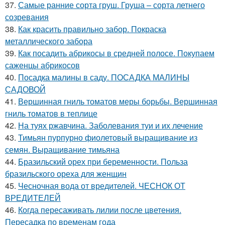
37.
Самые ранние сорта груш. Груша – сорта летнего
созревания
38.
Как красить правильно забор. Покраска
металлического забора
39.
Как посадить абрикосы в средней полосе. Покупаем
саженцы абрикосов
40.
Посадка малины в саду. ПОСАДКА МАЛИНЫ
САДОВОЙ
41.
Вершинная гниль томатов меры борьбы. Вершинная
гниль томатов в теплице
42.
На туях ржавчина. Заболевания туи и их лечение
43.
Тимьян пурпурно фиолетовый выращивание из
семян. Выращивание тимьяна
44.
Бразильский орех при беременности. Польза
бразильского ореха для женщин
45.
Чесночная вода от вредителей. ЧЕСНОК ОТ
ВРЕДИТЕЛЕЙ
46.
Когда пересаживать лилии после цветения.
Пересадка по временам года