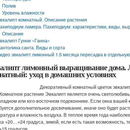
Полив
Уровень влажности
вкалипт комнатный. Описание растения
ахиподиум ламера. Пахиподиум: характеристики, виды, в
Описание
вкалипт Гунни «Ганна»
антолина санта. Виды и сорта
идео эвкалипт лимонный 1.5 месяца пересадка в отдельную
алипт лимонный выращивание дома.
натный: уход в домашних условиях
Декоративный комнатный цветок эвкалип
 Комнатное растение Эвкалипт является очень светолюбивы
ападном или юго-восточном подоконнике. Если окна вашей 
буется дополнительное досвечивание, иначе оно будет раст
ратура и влажность воздуха. В теплое время года наиболе
ха +20…+24 градуса, зимой, если есть такая возможность, 
15 градусов.