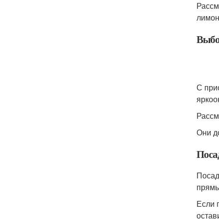
Расс
лимон
Выбо
С при
яркоо
Рассм
Они д
Поса
Посад
прямы
Если 
остав