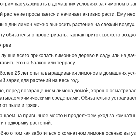
отрим как ухаживать в домашних условиях за лимоном в за
й растение просыпается и начинает активно расти. Ему не
лые дни лимон можно выносить растение на свежий воздух.
ту обязательно проветривать, так как приток свежего возд
отрев
 лучше всего прикопать лимонное дерево в саду или на дач
тавить его на балкон или террасу.
более 25 лет опыта выращивания лимонов в домашних услов
й заряд для растений на весь год.
ю, перед возвращением лимона домой, хорошо осматривае
атываем химическими средствами. Обязательно устраивае
 от пыли и грязи.
ащаем на привычное место и продолжаем уход за комнатн
 и подкормку растений.
бно о том как заботиться о комнатном лимоне осенью вы узн