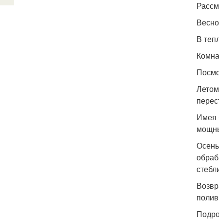
Рассм
Весно
В теп
Комна
Посм
Летом
перес
Имея 
мощны
Осень
обраб
стебли
Возвр
полив
Подро