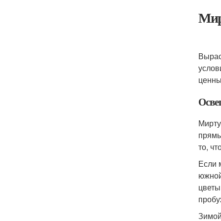
Мир
Вырас
услов
ценны
Осве
Мирту
прямы
то, ч
Если 
южной
цветы
пробу
Зимой