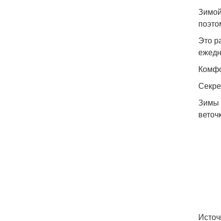
Зимой
поэто
Это р
ежедн
Комфо
Секре
Зимы 
веточ
Источ