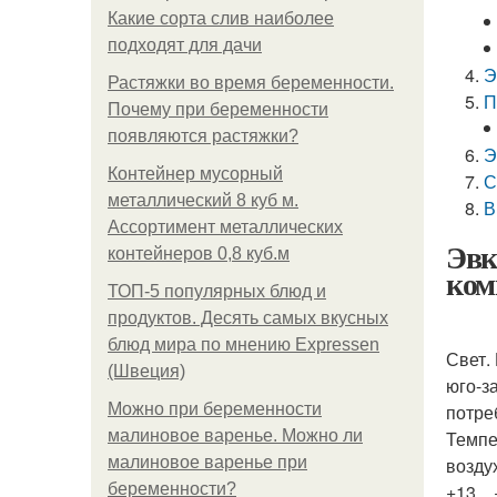
Какие сорта слив наиболее
подходят для дачи
Э
Растяжки во время беременности.
П
Почему при беременности
появляются растяжки?
Э
Контейнер мусорный
С
металлический 8 куб м.
В
Ассортимент металлических
Эвк
контейнеров 0,8 куб.м
ком
ТОП-5 популярных блюд и
продуктов. Десять самых вкусных
блюд мира по мнению Expressen
Свет.
(Швеция)
юго-з
Можно при беременности
потре
малиновое варенье. Можно ли
Темпе
малиновое варенье при
возду
беременности?
+13…+