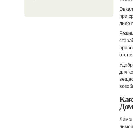
Эвкал
при с
лидо 
Режим
стара
прово
отсто
Удобр
для к
вещес
возоб
Как
Дом
Лимон
лимон