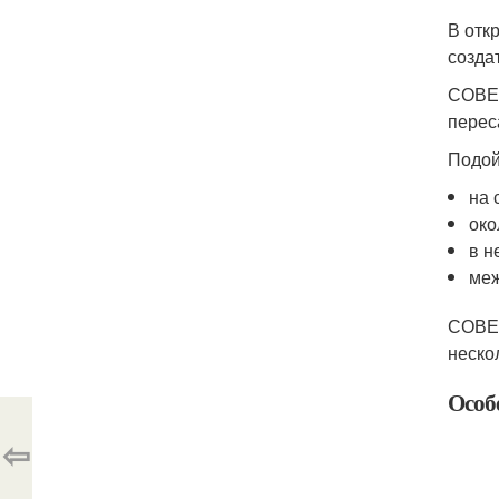
В отк
созда
СОВЕТ
перес
Подой
на 
око
в н
меж
СОВЕТ
неско
Особ
⇦