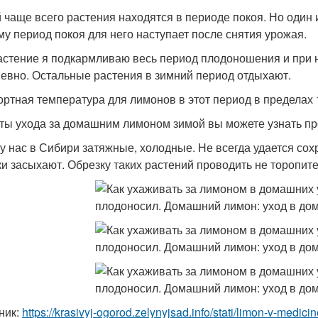
 чаще всего растения находятся в периоде покоя. Но один 
му период покоя для него наступает после снятия урожая.
астение я подкармливаю весь период плодоношения и при н
евно. Остальные растения в зимний период отдыхают.
ртная температура для лимонов в этот период в пределах 1
ты ухода за домашним лимоном зимой вы можете узнать про
у нас в Сибири затяжные, холодные. Не всегда удается сох
ки засыхают. Обрезку таких растений проводить не торопите
ник:
https://krasivyj-ogorod.zelynyjsad.info/stati/limon-v-medi