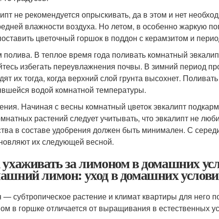
ипт не рекомендуется опрыскивать, да в этом и нет необхо
редней влажности воздуха. Но летом, в особенно жаркую по
поставить цветочный горшок в поддон с керамзитом и перио
 полива. В теплое время года поливать комнатный эвкалипт
йтесь избегать переувлажнения почвы. В зимний период п
дят их тогда, когда верхний слой грунта высохнет. Поливат
явшейся водой комнатной температуры.
ения. Начиная с весны комнатный цветок эвкалипт подкарм
омнатных растений следует учитывать, что эвкалипт не люб
тва в составе удобрения должен быть минимален. С серед
новляют их следующей весной.
 ухаживать за лимоном в домашних усл
ашний лимон: уход в домашних услови
 — субтропическое растение и климат квартиры для него по
ом в горшке отличается от выращивания в естественных у