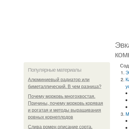
Эвк
ком
Сод
Популярные материалы
Э
К
Алюминиевый радиатор или
у
биметаллический. В чем разница?
Почему морковь многохвостая.
Причины, почему морковь корявая
и рогатая и методы выращивания
М
ровных корнеплодов
Слива ромен описание сорта.