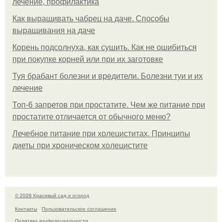
лечение, профилактика
Как выращивать чабрец на даче. Способы
выращивания на даче
Корень подсолнуха, как сушить. Как не ошибиться
при покупке корней или при их заготовке
Туя брабант болезни и вредители. Болезни туи и их
лечение
Топ-6 запретов при простатите. Чем же питание при
простатите отличается от обычного меню?
Лечебное питание при холециститах. Принципы
диеты при хроническом холецистите
© 2026 Красивый сад и огород
Контакты
Пользовательское соглашение
Политика конфидециальности