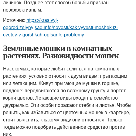
личинок. Позднее этот способ борьбы признан
неэффективным.
Источник:
https://krasivyj-
ogorod.zelynyjsad.info/novosti/kak-vyvesti-moshek-iz-
cvetov-v-gorshkah-opisanie-problemy
Земляные мошки в комнатных
растениях. Разновидности мошек
Насекомых, которые любят селиться на комнатных
растениях, условно относят к двум видам: прыгающим
или летающим. Живут прыгающие мушки в горшке,
поддоне; передвигаются по влажному грунту и портят
корни цветов. Летающие виды входят в семейство
двукрылых. Эти особи поражают стебли и листья. Чтобы
решить, как избавиться от цветочных мошек в квартире,
стоит выяснить, к какому виду они относятся. Только
тогда можно подобрать действенное средство против
них.