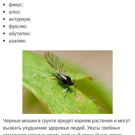
фикус;
алоэ;
антуриум;
фуксию;
абутилон;
азалию.
Черные мошки в грунте вредят корням растения и могут
вызвать ухудшение здоровья людей. Укусы грибных
комариков могут вызвать сильный кожный зуд, отеки.