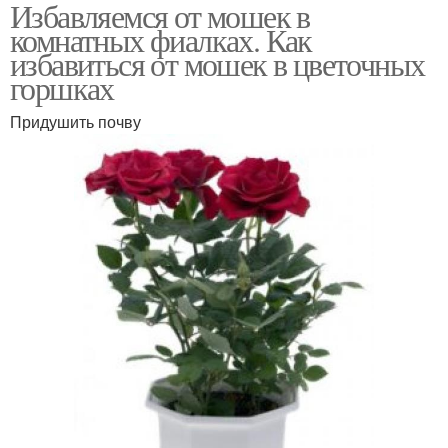
Избавляемся от мошек в
Мошка в комнатных
Комнатные растения
комнатных фиалках. Как
цветах
избавиться от мошек в цветочных
горшках
Придушить почву
Мошки в цветах
Цветочные мошки
Борьба с мошками
Лист от мошек
Мошка в цветах