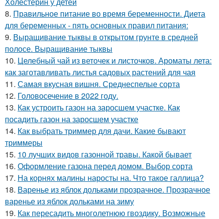
Холестерин у детей
8.
Правильное питание во время беременности. Диета
для беременных - пять основных правил питания:
9.
Выращивание тыквы в открытом грунте в средней
полосе. Выращивание тыквы
10.
Целебный чай из веточек и листочков. Ароматы лета:
как заготавливать листья садовых растений для чая
11.
Самая вкусная вишня. Среднеспелые сорта
12.
Головосечение в 2022 году.
13.
Как устроить газон на заросшем участке. Как
посадить газон на заросшем участке
14.
Как выбрать триммер для дачи. Какие бывают
триммеры
15.
10 лучших видов газонной травы. Какой бывает
16.
Оформление газона перед домом. Выбор сорта
17.
На корнях малины наросты на. Что такое галлица?
18.
Варенье из яблок дольками прозрачное. Прозрачное
варенье из яблок дольками на зиму
19.
Как пересадить многолетнюю гвоздику. Возможные