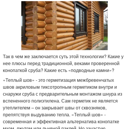
Так в чем же заключается суть этой технологии? Какие у
нее плюсы перед традиционной, веками проверенной
конопаткой сруба? Какие есть «подводные камни»?
«Теплый шов» - это герметизация межбревенчатых
швов акриловым тиксотропным герметиком внутри и
снаружи сруба с предварительным монтажом шнура из
вспененного полиэтилена. Сам герметик не является
утеплителем – он закрывает швы от сквозняков,
препятствуя выдуванию тепла. «Теплый шов» -
современная и эффективная альтернатива конопатке
мхом, джутом или льняной паклей. Но зачастую