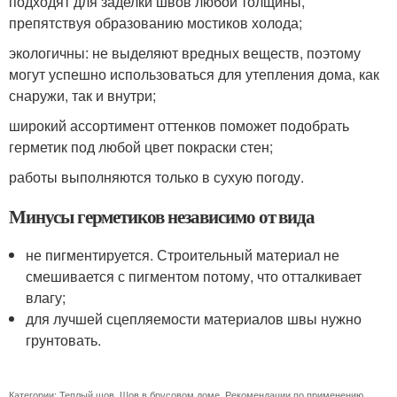
подходят для заделки швов любой толщины,
препятствуя образованию мостиков холода;
экологичны: не выделяют вредных веществ, поэтому
могут успешно использоваться для утепления дома, как
снаружи, так и внутри;
широкий ассортимент оттенков поможет подобрать
герметик под любой цвет покраски стен;
работы выполняются только в сухую погоду.
Минусы герметиков независимо от вида
не пигментируется. Строительный материал не
смешивается с пигментом потому, что отталкивает
влагу;
для лучшей сцепляемости материалов швы нужно
грунтовать.
Категории:
Теплый шов
,
Шов в брусовом доме
,
Рекомендации по применению
,