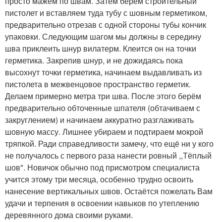
просто мажем по швам. Затем берём строительный
пистолет и вставляем туда тубу с шовным герметиком,
предварительно отрезав с одной стороны тубы кончик
упаковки. Следующим шагом мы должны в середину
шва приклеить шнур вилатерм. Клеится он на точки
герметика. Закрепив шнур, и не дожидаясь пока
высохнут точки герметика, начинаем выдавливать из
пистолета в межвенцовое пространство герметик.
Делаем примерно метра три шва. После этого берём
предварительно обточенные шпателя (обтачиваем с
закруглением) и начинаем аккуратно разглаживать
шовную массу. Лишнее убираем и подтираем мокрой
тряпкой. Ради справедливости замечу, что ещё ни у кого
не получалось с первого раза нанести ровный ,,Тёплый
шов". Новичок обычно под присмотром специалиста
учится этому три месяца, особенно трудно освоить
нанесение вертикальных швов. Остаётся пожелать Вам
удачи и терпения в освоении навыков по утеплению
деревянного дома своими руками.