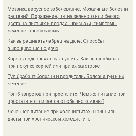
Мозаика вирусное заболевание. Мозаичные болезни
растений. Поражение, пятна зеленого или белого
цвета на листьях и плодах. Признаки, симптомы,
лечение, профилактика
Как выращивать чабрец на даче. Способы
выращивания на даче
Корень подсолнуха, как сушить. Как не ошибиться
при покупке корней или при их заготовке
Туя брабант болезни и вредители. Болезни туи и их
лечение
Топ-6 запретов при простатите. Чем же питание при
простатите отличается от обычного меню?
Лечебное питание при холециститах. Принципы
диеты при хроническом холецистите