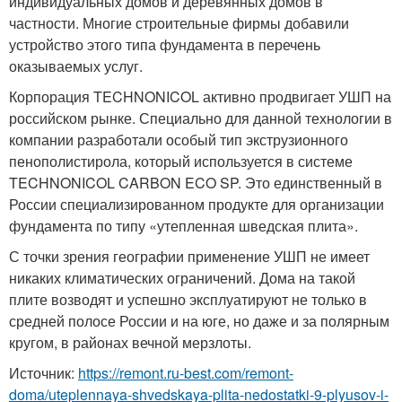
индивидуальных домов и деревянных домов в
частности. Многие строительные фирмы добавили
устройство этого типа фундамента в перечень
оказываемых услуг.
Корпорация TECHNONICOL активно продвигает УШП на
российском рынке. Специально для данной технологии в
компании разработали особый тип экструзионного
пенополистирола, который используется в системе
TECHNONICOL CARBON ECO SP. Это единственный в
России специализированном продукте для организации
фундамента по типу «утепленная шведская плита».
С точки зрения географии применение УШП не имеет
никаких климатических ограничений. Дома на такой
плите возводят и успешно эксплуатируют не только в
средней полосе России и на юге, но даже и за полярным
кругом, в районах вечной мерзлоты.
Источник:
https://remont.ru-best.com/remont-
doma/uteplennaya-shvedskaya-plita-nedostatki-9-plyusov-i-