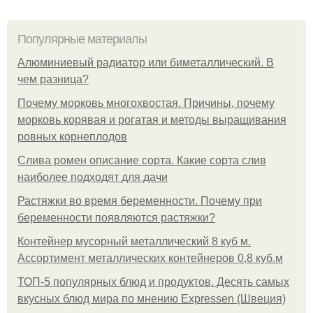
Популярные материалы
Алюминиевый радиатор или биметаллический. В
чем разница?
Почему морковь многохвостая. Причины, почему
морковь корявая и рогатая и методы выращивания
ровных корнеплодов
Слива ромен описание сорта. Какие сорта слив
наиболее подходят для дачи
Растяжки во время беременности. Почему при
беременности появляются растяжки?
Контейнер мусорный металлический 8 куб м.
Ассортимент металлических контейнеров 0,8 куб.м
ТОП-5 популярных блюд и продуктов. Десять самых
вкусных блюд мира по мнению Expressen (Швеция)