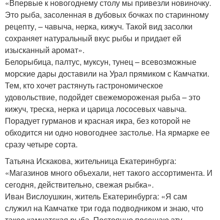
«Впервые к новогоднему столу мы привезли новиночку.
Это рыба, засоленная в дубовых бочках по старинному
рецепту, – чавыча, нерка, кижуч. Такой вид засолки
сохраняет натуральный вкус рыбы и придает ей
изысканный аромат».
Белорыбица, палтус, муксун, тунец – всевозможные
морские дары доставили на Урал прямиком с Камчатки.
Тем, кто хочет растянуть гастрономическое
удовольствие, подойдет свежемороженая рыба – это
кижуч, треска, нерка и царица лососевых чавыча.
Порадует гурманов и красная икра, без которой не
обходится ни одно новогоднее застолье. На ярмарке ее
сразу четыре сорта.
Татьяна Искакова, жительница Екатеринбурга:
«Магазинов много объехали, нет такого ассортимента. И
сегодня, действительно, свежая рыбка».
Иван Вислоушкин, житель Екатеринбурга: «Я сам
служил на Камчатке три года подводником и знаю, что
такое камчатская рыба. Постоянно посещаю эту