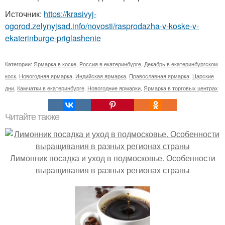
Источник:
https://krasivyj-
ogorod.zelynyjsad.info/novosti/rasprodazha-v-koske-v-
ekaterinburge-priglashenie
Категории:
Ярмарка в коске
,
Россия в екатеринбурге
,
Декабрь в екатеринбургском
коск
,
Новогодняя ярмарка
,
Индийская ярмарка
,
Православная ярмарка
,
Царские
дни
,
Камчатки в екатеринбурге
,
Новогодние ярмарки
,
Ярмарка в торговых центрах
Читайте также
Лимонник посадка и уход в подмосковье. Особенности
выращивания в разных регионах страны