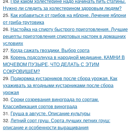
24.
При каком холестерине надо начинать пить статины.
Нужно ли следить за холестерином здоровым людям?
25.
Как избавиться от грибов на яблоне. Лечение яблони
от гриба-трутовика
26.
Настойка на спирту быстрого приготовления. Лучшие
рецепты приготовления спиртовых настоек в домашних
условиях
27.
Когда сажать гвоздики. Выбор сорта
28.
Корень подсолнуха в народной медицине. КАМНИ В
МОЧЕВОМ ПУЗЫРЕ, ЧТО ДЕЛАТЬ С ЭТИМ
СОКРОВИЩЕМ?
29.
Подкормка кустарников после сбора урожая. Как
ухаживать за ягодными кустарниками после сбора
урожая
30.
Сроки созревания винограда по сортам.
Классификация сортов винограда
31.
Груша в августе. Описание культуры
32.
Летний сорт груш. Сорта лучших летних груш:
описание и особенности выращивания