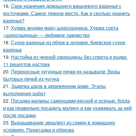
16.
Срок хранения домашнего вишневого варенья с
косточками. Самое темное место. Как и сколько хранить
варенье?
17.
Хурма зенджи мару шоколадница. Хурма сорта
«шоколадница» – любимое лакомство
18.
Сухое варенье из яблок в духовке. Киевское сухое
варенье
19.
Настойка из черной смородины без спирта и водки.
11 рецептов настоек
20.
Переносные чугунные печки их называли. Виды
бытовых печей из чугуна
21.
Заделка швов в деревянном доме. Этапы
выполнения работ
22.
Посадка малины саженцами весной и осенью. Когда
и как правильно посадить малину и как ухаживать за ней
после посадки
23.
Выращивание эвкалипт из семян в домашних
условиях. Пересадка и обрезка