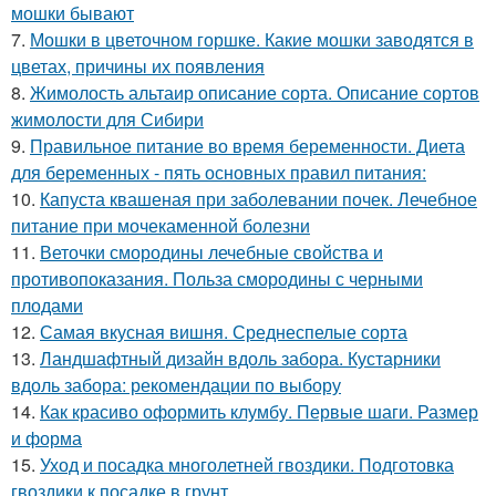
мошки бывают
7.
Мошки в цветочном горшке. Какие мошки заводятся в
цветах, причины их появления
8.
Жимолость альтаир описание сорта. Описание сортов
жимолости для Сибири
9.
Правильное питание во время беременности. Диета
для беременных - пять основных правил питания:
10.
Капуста квашеная при заболевании почек. Лечебное
питание при мочекаменной болезни
11.
Веточки смородины лечебные свойства и
противопоказания. Польза смородины с черными
плодами
12.
Самая вкусная вишня. Среднеспелые сорта
13.
Ландшафтный дизайн вдоль забора. Кустарники
вдоль забора: рекомендации по выбору
14.
Как красиво оформить клумбу. Первые шаги. Размер
и форма
15.
Уход и посадка многолетней гвоздики. Подготовка
гвоздики к посадке в грунт