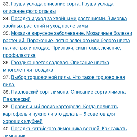
33.
Груша услада описание сорта. Груша услада
описание фото отзывы
34.
Посадка и уход за хвойными растениями. Зимовка
хвойных растений и уход после зимы
35.
Мозаика вирусное заболевание. Мозаичные болезни
растений. Поражение, пятна зеленого или белого цвета
на листьях и плодах. Признаки, симптомы, лечение,
профилактика
36.
Гвоздика цветок садовая. Описание цветка
многолетняя гвоздика
37.
Выбор торцовочной пилы. Что такое торцовочная
пила.
38.
Павловский сорт лимона. Описание сорта лимона
Павловский
39.
Правильный полив картофеля. Когда поливать
картофель и нужно ли это делать – 5 советов для
хороших клубней
40.
Посадка китайского лимонника весной. Как сажать
лимонник