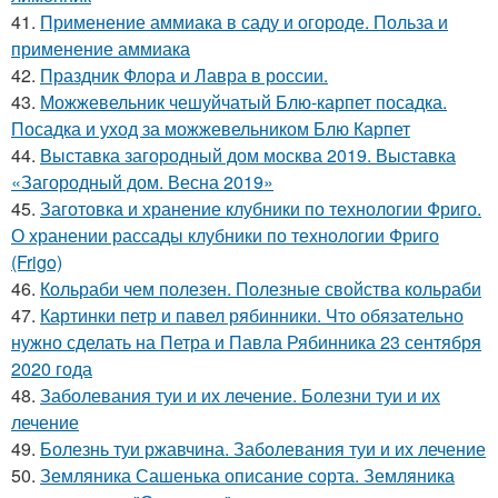
41.
Применение аммиака в саду и огороде. Польза и
применение аммиака
42.
Праздник Флора и Лавра в россии.
43.
Можжевельник чешуйчатый Блю-карпет посадка.
Посадка и уход за можжевельником Блю Карпет
44.
Выставка загородный дом москва 2019. Выставка
«Загородный дом. Весна 2019»
45.
Заготовка и хранение клубники по технологии Фриго.
О хранении рассады клубники по технологии Фриго
(Frigo)
46.
Кольраби чем полезен. Полезные свойства кольраби
47.
Картинки петр и павел рябинники. Что обязательно
нужно сделать на Петра и Павла Рябинника 23 сентября
2020 года
48.
Заболевания туи и их лечение. Болезни туи и их
лечение
49.
Болезнь туи ржавчина. Заболевания туи и их лечение
50.
Земляника Сашенька описание сорта. Земляника