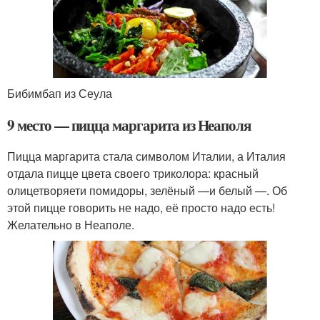
Бибимбап из Сеула
9 место — пицца маргарита из Неаполя
Пицца маргарита стала символом Италии, а Италия
отдала пицце цвета своего триколора: красный
олицетворяети помидоры, зелёный —и белый —. Об
этой пицце говорить не надо, её просто надо есть!
Желательно в Неаполе.