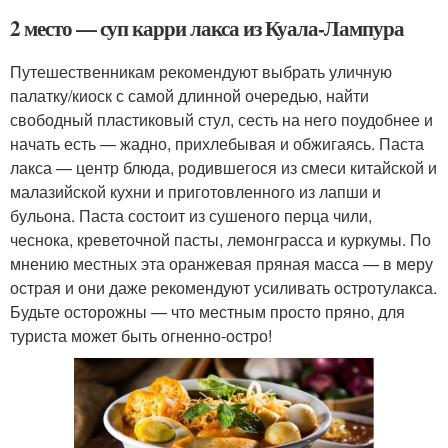
2 место — суп карри лакса из Куала-Лампура
Путешественникам рекомендуют выбрать уличную
палатку/киоск с самой длинной очередью, найти
свободный пластиковый стул, сесть на него поудобнее и
начать есть — жадно, прихлебывая и обжигаясь. Паста
лакса — центр блюда, родившегося из смеси китайской и
малазийской кухни и приготовленного из лапши и
бульона. Паста состоит из сушеного перца чили,
чеснока, креветочной пасты, лемонграсса и куркумы. По
мнению местных эта оранжевая пряная масса — в меру
острая и они даже рекомендуют усиливать остротулакса.
Будьте осторожны — что местным просто пряно, для
туриста может быть огненно-остро!