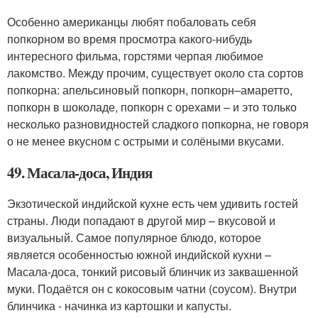
Особенно американцы любят побаловать себя
попкорном во время просмотра какого-нибудь
интересного фильма, горстями черпая любимое
лакомство. Между прочим, существует около ста сортов
попкорна: апельсиновый попкорн, попкорн–амаретто,
попкорн в шоколаде, попкорн с орехами – и это только
несколько разновидностей сладкого попкорна, не говоря
о не менее вкусном с острыми и солёными вкусами.
49. Масала-доса, Индия
Экзотической индийской кухне есть чем удивить гостей
страны. Люди попадают в другой мир – вкусовой и
визуальный. Самое популярное блюдо, которое
является особенностью южной индийской кухни –
Масала-доса, тонкий рисовый блинчик из заквашенной
муки. Подаётся он с кокосовым чатни (соусом). Внутри
блинчика - начинка из картошки и капусты.