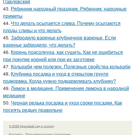
Павловский
43.
Рябинник народный праздник. Рябинник: народные
приметы
44.
Что делать осыпается слива. Почему осыпаются
плоды сливы и что делать
45.
Забродило варенье клубничное варенье. Если
варенье забродило, что делать?
46.
Корень подсолнуха, как сушить. Как не ошибиться
при покупке корней или при их заготовке
47.
Кольраби чем полезен. Полезные свойства кольраби
48.
Клубника посадка и уход в открытом грунте
подкормка. Когда нужно подкармливать клубнику?
49.
Лимон в медицине. Применение лимона в народной
медицине
50.
Черная редька посадка и уход сроки посадки. Как
посеять редьку правильно
© 2026 Красивый сад и огород
Контакты
Пользовательское соглашение