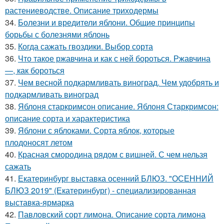
растениеводстве. Описание триходермы
34.
Болезни и вредители яблони. Общие принципы
борьбы с болезнями яблонь
35.
Когда сажать гвоздики. Выбор сорта
36.
Что такое ржавчина и как с ней бороться. Ржавчина
—, как бороться
37.
Чем весной подкармливать виноград. Чем удобрять и
подкармливать виноград
38.
Яблоня старкримсон описание. Яблоня Старкримсон:
описание сорта и характеристика
39.
Яблони с яблоками. Сорта яблок, которые
плодоносят летом
40.
Красная смородина рядом с вишней. С чем нельзя
сажать
41.
Екатеринбург выставка осенний БЛЮЗ. "ОСЕННИЙ
БЛЮЗ 2019" (Екатеринбург) - специализированная
выставка-ярмарка
42.
Павловский сорт лимона. Описание сорта лимона