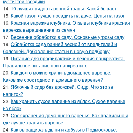
кустистой гвоздики
14.
10 лучших видов газонной травы. Какой бывает
15.
Какой газон лучше посадить на даче. Цены на газон
16.
Красная варежка клубника. Отзывы клубника красная
варежка выращивание из семян
17.
Весенние обработки в саду. Основные угрозы саду
18.
Обработка сада ранней весной от вредителей и
болезней. Добавление статьи в новую подборку
19.
Питание для профилактики и лечения панкреатита.
Правильное питание при панкреатите
20.
Как долго можно хранить домашнее варенье.
Каков же срок годности домашнего варенья?
21.
Яблочный сидр без дрожжей. Сидр. Что это за
напиток?
22.
Как хранить сухое варенье из яблок. Сухое варенье
из яблок
23.
Срок хранения домашнего варенья. Как правильно и
где лучше хранить варенье
24.
Как выращивать дыни и арбузы в Подмосковье.