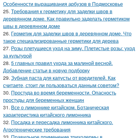
Особенности выращивания арбузов в Подмосковье
25.
Требования к герметику для заделки швов в
деревянном доме. Как правильно заделать герметиком
швы в деревянном доме
26.
Герметик для заделки швов в деревянном доме. Что
такое специализированные герметики для дерева
27.
Розы плетущиеся уход на зиму. Плетистые розы: уход
за культурой
28.
5 главных правил ухода за малиной весной.
Добавление статьи в новую подборку
29.
Зубная паста для капусты от вредителей. Как
считаете, стоит ли пользоваться данным советом?
30.
Простуда во время беременности. Опасность
простуды для беременных женщин
31.
Все о лимоннике китайском. Ботаническая
характеристика китайского лимонника
32.
Посадка и пересадка лимонника китайского.
Агротехнические требования
33.
Правильное применение триходермы в