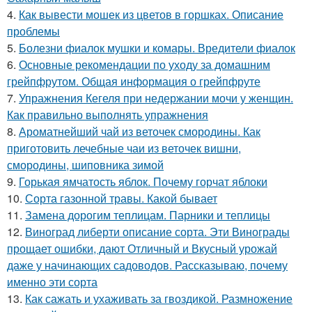
4.
Как вывести мошек из цветов в горшках. Описание
проблемы
5.
Болезни фиалок мушки и комары. Вредители фиалок
6.
Основные рекомендации по уходу за домашним
грейпфрутом. Общая информация о грейпфруте
7.
Упражнения Кегеля при недержании мочи у женщин.
Как правильно выполнять упражнения
8.
Ароматнейший чай из веточек смородины. Как
приготовить лечебные чаи из веточек вишни,
смородины, шиповника зимой
9.
Горькая ямчатость яблок. Почему горчат яблоки
10.
Сорта газонной травы. Какой бывает
11.
Замена дорогим теплицам. Парники и теплицы
12.
Виноград либерти описание сорта. Эти Винограды
прощает ошибки, дают Отличный и Вкусный урожай
даже у начинающих садоводов. Рассказываю, почему
именно эти сорта
13.
Как сажать и ухаживать за гвоздикой. Размножение