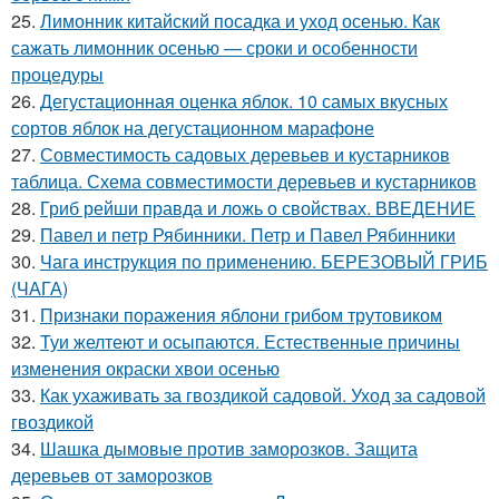
25.
Лимонник китайский посадка и уход осенью. Как
сажать лимонник осенью — сроки и особенности
процедуры
26.
Дегустационная оценка яблок. 10 самых вкусных
сортов яблок на дегустационном марафоне
27.
Совместимость садовых деревьев и кустарников
таблица. Схема совместимости деревьев и кустарников
28.
Гриб рейши правда и ложь о свойствах. ВВЕДЕНИЕ
29.
Павел и петр Рябинники. Петр и Павел Рябинники
30.
Чага инструкция по применению. БЕРЕЗОВЫЙ ГРИБ
(ЧАГА)
31.
Признаки поражения яблони грибом трутовиком
32.
Туи желтеют и осыпаются. Естественные причины
изменения окраски хвои осенью
33.
Как ухаживать за гвоздикой садовой. Уход за садовой
гвоздикой
34.
Шашка дымовые против заморозков. Защита
деревьев от заморозков