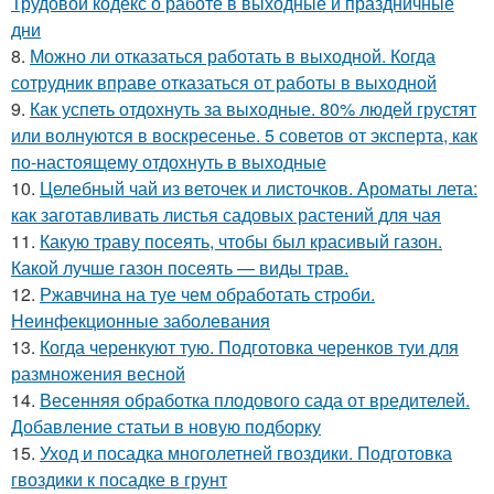
Трудовой кодекс о работе в выходные и праздничные
дни
8.
Можно ли отказаться работать в выходной. Когда
сотрудник вправе отказаться от работы в выходной
9.
Как успеть отдохнуть за выходные. 80% людей грустят
или волнуются в воскресенье. 5 советов от эксперта, как
по-настоящему отдохнуть в выходные
10.
Целебный чай из веточек и листочков. Ароматы лета:
как заготавливать листья садовых растений для чая
11.
Какую траву посеять, чтобы был красивый газон.
Какой лучше газон посеять — виды трав.
12.
Ржавчина на туе чем обработать строби.
Неинфекционные заболевания
13.
Когда черенкуют тую. Подготовка черенков туи для
размножения весной
14.
Весенняя обработка плодового сада от вредителей.
Добавление статьи в новую подборку
15.
Уход и посадка многолетней гвоздики. Подготовка
гвоздики к посадке в грунт