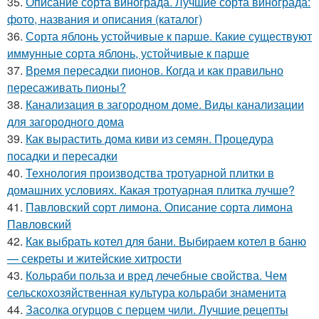
35.
Описание сорта винограда. Лучшие сорта винограда:
фото, названия и описания (каталог)
36.
Сорта яблонь устойчивые к парше. Какие существуют
иммунные сорта яблонь, устойчивые к парше
37.
Время пересадки пионов. Когда и как правильно
пересаживать пионы?
38.
Канализация в загородном доме. Виды канализации
для загородного дома
39.
Как вырастить дома киви из семян. Процедура
посадки и пересадки
40.
Технология производства тротуарной плитки в
домашних условиях. Какая тротуарная плитка лучше?
41.
Павловский сорт лимона. Описание сорта лимона
Павловский
42.
Как выбрать котел для бани. Выбираем котел в баню
— секреты и житейские хитрости
43.
Кольраби польза и вред лечебные свойства. Чем
сельскохозяйственная культура кольраби знаменита
44.
Засолка огурцов с перцем чили. Лучшие рецепты