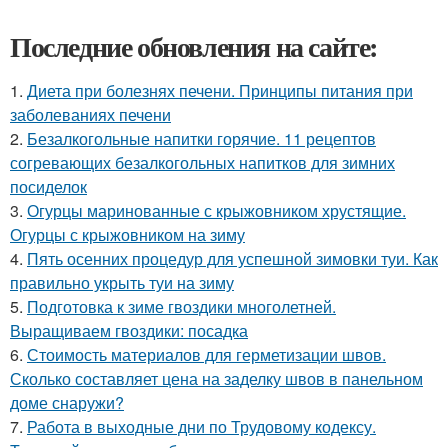
Последние обновления на сайте:
1.
Диета при болезнях печени. Принципы питания при
заболеваниях печени
2.
Безалкогольные напитки горячие. 11 рецептов
согревающих безалкогольных напитков для зимних
посиделок
3.
Огурцы маринованные с крыжовником хрустящие.
Огурцы с крыжовником на зиму
4.
Пять осенних процедур для успешной зимовки туи. Как
правильно укрыть туи на зиму
5.
Подготовка к зиме гвоздики многолетней.
Выращиваем гвоздики: посадка
6.
Стоимость материалов для герметизации швов.
Сколько составляет цена на заделку швов в панельном
доме снаружи?
7.
Работа в выходные дни по Трудовому кодексу.