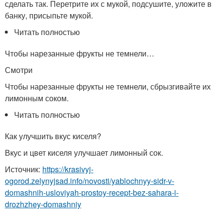
сделать так. Перетрите их с мукой, подсушите, уложите в
банку, присыпьте мукой.
Читать полностью
Чтобы нарезанные фрукты не темнели…
Смотри
Чтобы нарезанные фрукты не темнели, сбрызгивайте их
лимонным соком.
Читать полностью
Как улучшить вкус киселя?
Вкус и цвет киселя улучшает лимонный сок.
Источник:
https://krasivyj-
ogorod.zelynyjsad.info/novosti/yablochnyy-sidr-v-
domashnih-usloviyah-prostoy-recept-bez-sahara-i-
drozhzhey-domashniy