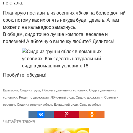
не стала.
Планирую поставить из осенних яблок на более долгий
срок, потому как их опять некуда будет девать. А там
может и на кальвадос замахнусь.
В общем, сидр точно лучше компота, веселее и
полезней! А яблочную выпечку любите? Делитесь!
Пробуйте, обсудим!
Категории:
Сидр из груш
,
Яблоки в домашних условиях
,
Сидр в домашних
условиях
,
Рецепт с дрожжами
,
Яблочный сидр
,
Сидр с дрожжами
,
Советы к
рецепту
,
Сидр из зеленых яблок
,
Домашний сидр
,
Сидр из яблок
Читайте также