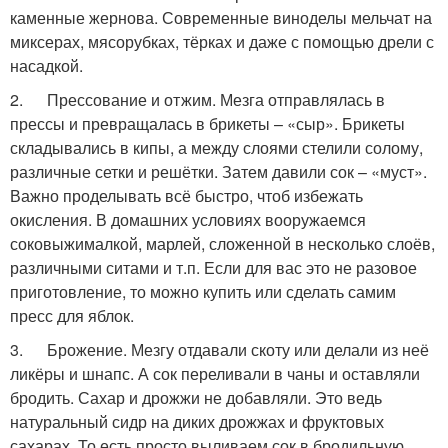
каменные жернова. Современные виноделы мельчат на
миксерах, мясорубках, тёрках и даже с помощью дрели с
насадкой.
2. Прессование и отжим. Мезга отправлялась в
прессы и превращалась в брикеты – «сыр». Брикеты
складывались в кипы, а между слоями стелили солому,
различные сетки и решётки. Затем давили сок – «муст».
Важно проделывать всё быстро, чтоб избежать
окисления. В домашних условиях вооружаемся
соковыжималкой, марлей, сложенной в несколько слоёв,
различными ситами и т.п. Если для вас это не разовое
приготовление, то можно купить или сделать самим
пресс для яблок.
3. Брожение. Мезгу отдавали скоту или делали из неё
ликёры и шнапс. А сок переливали в чаны и оставляли
бродить. Сахар и дрожжи не добавляли. Это ведь
натуральный сидр на диких дрожжах и фруктовых
сахарах. То есть просто выливаем сок в бродильную