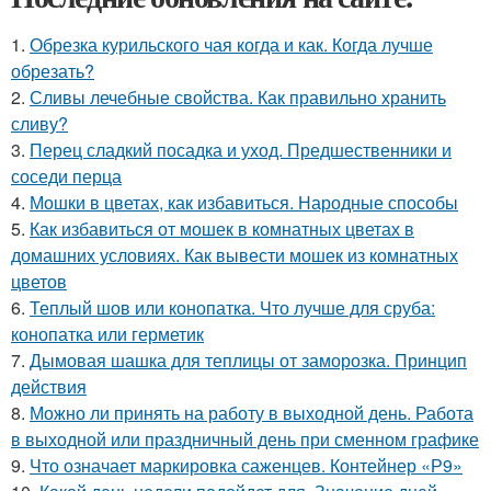
1.
Обрезка курильского чая когда и как. Когда лучше
обрезать?
2.
Сливы лечебные свойства. Как правильно хранить
сливу?
3.
Перец сладкий посадка и уход. Предшественники и
соседи перца
4.
Мошки в цветах, как избавиться. Народные способы
5.
Как избавиться от мошек в комнатных цветах в
домашних условиях. Как вывести мошек из комнатных
цветов
6.
Теплый шов или конопатка. Что лучше для сруба:
конопатка или герметик
7.
Дымовая шашка для теплицы от заморозка. Принцип
действия
8.
Можно ли принять на работу в выходной день. Работа
в выходной или праздничный день при сменном графике
9.
Что означает маркировка саженцев. Контейнер «Р9»