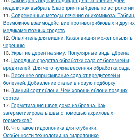
10.
Какой день недели подойдет для. Значение дней
недели: как выбрать благоприятный день по астрологии
11.
Современные методы лечения онихомикоза. Таблиц.
Возможное взаимодействие противогрибковых и других
медикаментозных средств
12.
Опылитель для вишни. Какая вишня может опылять
черешню
13.
Укрытие дерен на зиму. Популярные виды дёрена
14.
Народные средства обработки сада от болезней и
вредителей. Для чего нужна весенняя обработка сада
15.
Весеннее опрыскивание сада от вредителей и
болезней. Добавление статьи в новую подборку
16.
Зимний сорт яблони. Чем хороши яблони поздних
сортов
17.
Герметизация швов дома из бревна. Как
загерметизировать швы с помощью акриловых
герметиков?
18.
Что такое гидропоника для клубники.
Особенности технологии на гидропонике