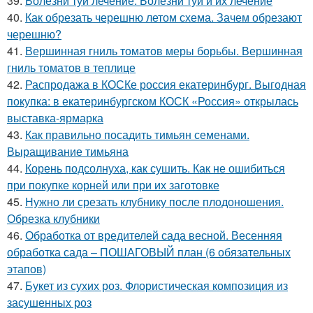
39.
Болезни туи лечение. Болезни туи и их лечение
40.
Как обрезать черешню летом схема. Зачем обрезают
черешню?
41.
Вершинная гниль томатов меры борьбы. Вершинная
гниль томатов в теплице
42.
Распродажа в КОСКе россия екатеринбург. Выгодная
покупка: в екатеринбургском КОСК «Россия» открылась
выставка-ярмарка
43.
Как правильно посадить тимьян семенами.
Выращивание тимьяна
44.
Корень подсолнуха, как сушить. Как не ошибиться
при покупке корней или при их заготовке
45.
Нужно ли срезать клубнику после плодоношения.
Обрезка клубники
46.
Обработка от вредителей сада весной. Весенняя
обработка сада – ПОШАГОВЫЙ план (6 обязательных
этапов)
47.
Букет из сухих роз. Флористическая композиция из
засушенных роз