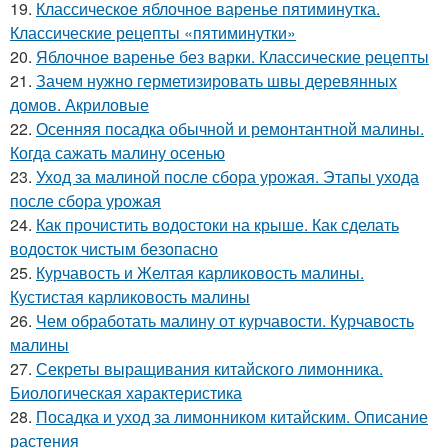
19.
Классическое яблочное варенье пятиминутка.
Классические рецепты «пятиминутки»
20.
Яблочное варенье без варки. Классические рецепты
21.
Зачем нужно герметизировать швы деревянных
домов. Акриловые
22.
Осенняя посадка обычной и ремонтантной малины.
Когда сажать малину осенью
23.
Уход за малиной после сбора урожая. Этапы ухода
после сбора урожая
24.
Как прочистить водостоки на крыше. Как сделать
водосток чистым безопасно
25.
Курчавость и Желтая карликовость малины.
Кустистая карликовость малины
26.
Чем обработать малину от курчавости. Курчавость
малины
27.
Секреты выращивания китайского лимонника.
Биологическая характеристика
28.
Посадка и уход за лимонником китайским. Описание
растения