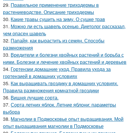
29.
Правильное применение триходермы в
растениеводстве. Описание триходермы
30.
Какие травы сушить на зиму. О сушке трав
31.
Можно ли есть щавель осенью. Диетолог рассказал,
чем опасен щавель
32.
Папайя, как вырастить из семян. Способы
размножения
33.
Вредители и болезни хвойных растений и борьба с
ними. Болезни и лечение хвойных растений и деревьев
34.
Гортензии домашние уход. Правила ухода за
гортензией в домашних условиях
35.
Как выращивать гвоздику в домашних условиях.
Правила размножения комнатной гвоздики
36.
Вишня лучшие сорта.
37.
Сорта летних яблок. Летние яблони: параметры
выбора
38.
Магнолии в Подмосковье опыт выращивания. Мой
опыт выращивания магнолии в Подмосковье