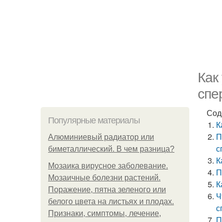
Как
спе
Сод
Популярные материалы
К
П
Алюминиевый радиатор или
с
биметаллический. В чем разница?
К
Мозаика вирусное заболевание.
П
Мозаичные болезни растений.
К
Поражение, пятна зеленого или
Ч
белого цвета на листьях и плодах.
с
Признаки, симптомы, лечение,
П