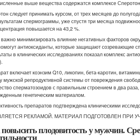
исленные выше вещества содержатся комплексе Сперотон (
тон следует принимать курсом, от трех месяцев до полугод
зультатам спермограммы, уже спустя три месяца подвижнос
нцентрация повышается на 43,2 %.
 важно минимизировать влияние негативных факторов окр
помогут антиоксиданты, которые защищают созревающие сп
ьтаты в клинических исследованиях показал комплекс ант
).
рат включает коэнзим Q10, ликопин, бета-каротин, витамин
у мужской репродуктивной системы от повреждения свобод
ество сперматозоидов с правильным строением в два раза,
жденным генетическим материалом.
тивность препаратов подтверждена клиническими исслед
ВЛЯЕТСЯ РЕКЛАМОЙ. МАТЕРИАЛ ПОДГОТОВЛЕН ПРИ УЧ
 повысить плодовитость у мужчин. Ср
тильности