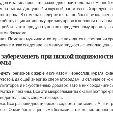
удов и капилляров, что важно для производства семенной ж
ена тыквы. Доступный и вкусный растительный продукт, в 
тостерона. В семечках содержится также большое количеств
собствующих активному приливу крови к половым органам 
треблять этот продукт нужно по определенному правилу, а
гими блюдами.
нат. Поможет мужчинам, которые находятся в состоянии хр
чение и, как следствие, семенную жидкость с неполноцен
 забеременеть при низкой подвижности
рмы
дукты регионов с жарким климатом: чернослив, курага, фин
ктозой, дающей энергию сперматозоидам. В отличие от кон
льгаторов и искусственных добавок, зато в них сохранились
тчатка и пектины. Все эти микроэлементы оказывают прекр
недеятельность сперматозоидов.
хи. Все разновидности орехов содержат витамины А, Е и гр
езо. Орехи богаты ценными белками, а так же поставляют