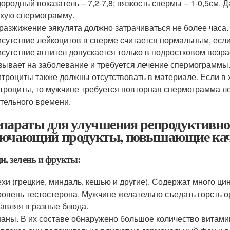
ородный показатель – 7,2-7,8; вязкость спермы – 1-0,5см.
хую спермограмму.
разжижение эякулята должно затрачиваться не более часа.
сутствие лейкоцитов в сперме считается нормальным, если
сутствие антител допускается только в подростковом возра
зывает на заболевание и требуется лечение спермограммы
троциты также должны отсутствовать в материале. Если в
троциты, то мужчине требуется повторная спермограмма ле
тельного времени.
параты для улучшения репродуктивно
ючающий продукты, повышающие кач
, зелень и фрукты:
хи (грецкие, миндаль, кешью и другие). Содержат много ц
ровень тестостерона. Мужчине желательно съедать горсть о
авляя в разные блюда.
аны. В их составе обнаружено большое количество витамин