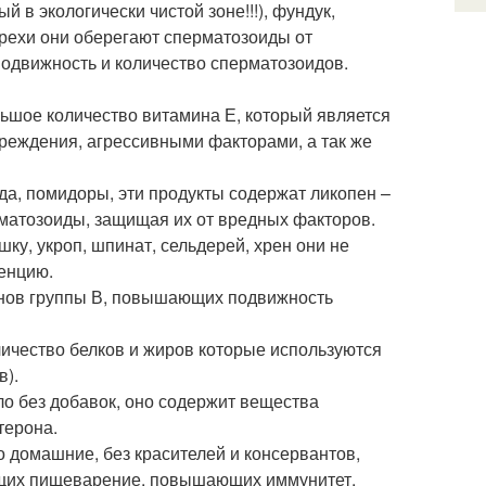
й в экологически чистой зоне!!!), фундук,
орехи они оберегают сперматозоиды от
одвижность и количество сперматозоидов.
льшое количество витамина Е, который является
еждения, агрессивными факторами, а так же
да, помидоры, эти продукты содержат ликопен –
рматозоиды, защищая их от вредных факторов.
ку, укроп, шпинат, сельдерей, хрен они не
енцию.
инов группы В, повышающих подвижность
ичество белков и жиров которые используются
в).
о без добавок, оно содержит вещества
терона.
 домашние, без красителей и консервантов,
ющих пищеварение, повышающих иммунитет.