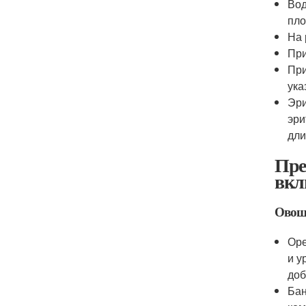
Вод
пло
На 
При
При
ука
Эри
эри
дли
Пре
вкл
Овощи
Оре
и у
доб
Бан