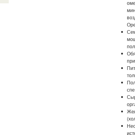
оме
мин
воз
Оре
Сем
мощ
пол
Обя
при
Пит
тол
Пол
спе
Сыр
орг
Жел
(хо
Нео
ист