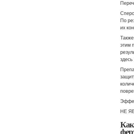
Переч
Сперо
По ре
их ко
Также
этим 
резул
здесь 
Препа
защит
колич
повре
Эффек
НЕ Я
Как
фер