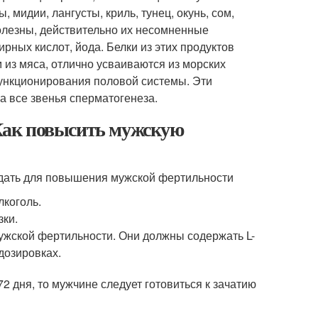
 мидии, лангусты, криль, тунец, окунь, сом,
полезны, действительно их несомненные
ных кислот, йода. Белки из этих продуктов
 из мяса, отлично усваиваются из морских
функционирования половой системы. Эти
а все звенья сперматогенеза.
Как повысить мужскую
юдать для повышения мужской фертильности
лкоголь.
зки.
жской фертильности. Они должны содержать L-
дозировках.
2 дня, то мужчине следует готовиться к зачатию