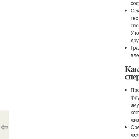
сос
Сем
тес
спо
Упо
дру
Гра
вле
Как
спе
Про
фру
эму
кле
жиз
⇦
Оре
жел