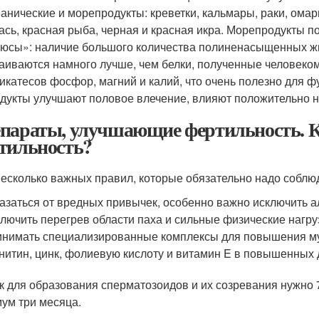
анические и морепродукты: креветки, кальмары, раки, омары,
ась, красная рыба, черная и красная икра. Морепродукты 
юсы»: наличие большого количества полиненасыщенных жир
аиваются намного лучше, чем белки, полученные человеком
икатесов фосфор, магний и калий, что очень полезно для 
дукты улучшают половое влечение, влияют положительно н
параты, улучшающие фертильность. 
тильность?
несколько важных правил, которые обязательно надо собл
азаться от вредных привычек, особенно важно исключить а
лючить перегрев области паха и сильные физические нагру
нимать специализированные комплексы для повышения му
нитин, цинк, фолиевую кислоту и витамин E в повышенных 
ак для образования сперматозоидов и их созревания нужно 7
ум три месяца.