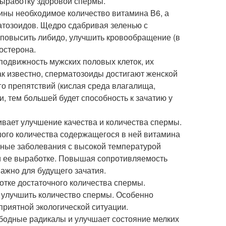
выработку здоровой спермы.
чины необходимое количество витамина В6, а
атозоидов. Щедро сдабривая зеленью с
 повысить либидо, улучшить кровообращение (в
остерона.
подвижность мужских половых клеток, их
ак известно, сперматозоиды достигают женской
го препятствий (кислая среда влагалища,
и, тем большей будет способность к зачатию у
вает улучшение качества и количества спермы.
ого количества содержащегося в ней витамина
усные заболевания с высокой температурой
 и ее выработке. Повышая сопротивляемость
важно для будущего зачатия.
тке достаточного количества спермы.
 улучшить количество спермы. Особенно
приятной экологической ситуации.
бодные радикалы и улучшает состояние мелких