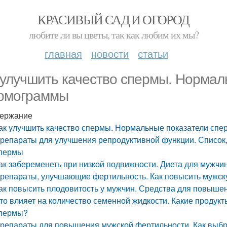
КРАСИВЫЙ САД И ОГОРОД
любите ли вы цветы, так как любим их мы?
главная
новости
статьи
 улучшить качество спермы. Нормал
рмограммы
ержание
ак улучшить качество спермы. Нормальные показатели сп
репараты для улучшения репродуктивной функции. Списо
пермы
ак забеременеть при низкой подвижности. Диета для мужчи
репараты, улучшающие фертильность. Как повысить мужск
ак повысить плодовитость у мужчин. Средства для повыше
то влияет на количество семенной жидкости. Какие продук
пермы?
репараты для повышения мужской фертильности. Как выбр