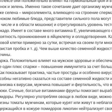
плексе они положительно влияют на гормональный фон и 
нок и зелень. Именно такое сочетание дает организму муж
же селена – микроэлемента, влияющего на строение сперм
ноком любимые блюда, представители сильного пола могут
 числе и в области мошонки) и отрегулировать уровень тест
кадо. Имеет в составе много витамина Е, увеличивающего 
оятность проникновения в яйцеклетку и оплодотворения. К
овой клетки примерно за сутки, встречая на своем пути мно
зистая пробка и т. д). Чем выше качество семенной жидкост
жчины.
ржа. Положительно влияет на мужское здоровье и обеспечи
 один плюс спаржи – повышение иммунитета за счет больш
Как показывает практика, частые простуды и особенно вир
собны негативно сказаться на составе семенной жидкости
анизма к вирусам, мужчина повышает и фертильность, что 
оки. Сочные, богатые витаминами фрукты помогают вырабо
идоры. Регулярно употребляя овощи в любом виде, можно
езны томаты мужчинам, которые курят или живут в неблаго
ержащийся в кожуре помидоров ликопин нейтрализует сво