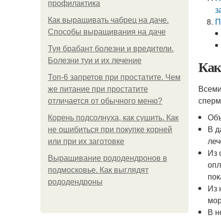
профилактика
з
Как выращивать чабрец на даче.
П
Способы выращивания на даче
Туя брабант болезни и вредители.
Болезни туи и их лечение
Как
Топ-6 запретов при простатите. Чем
Всеми
же питание при простатите
сперм
отличается от обычного меню?
Объ
Корень подсолнуха, как сушить. Как
В д
не ошибиться при покупке корней
леч
или при их заготовке
Из 
Выращивание рододендронов в
опл
подмосковье. Как выглядят
пок
рододендроны
Из 
мор
В н