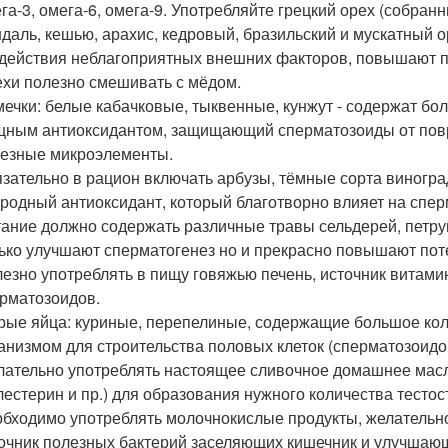
га-3, омега-6, омега-9. Употребляйте грецкий орех (собранны
даль, кешью, арахис, кедровый, бразильский и мускатный 
действия неблагоприятных внешних факторов, повышают п
хи полезно смешивать с мёдом.
ечки: белые кабачковые, тыквенные, кунжут - содержат бо
ным антиоксидантом, защищающий сперматозоиды от повр
езные микроэлементы.
зательно в рацион включать арбузы, тёмные сорта виногра
родный антиоксидант, который благотворно влияет на спе
ание должно содержать различные травы сельдерей, петруш
ько улучшают сперматогенез но и прекрасно повышают пот
езно употреблять в пищу говяжью печень, источник витам
рматозоидов.
ые яйца: куриные, перепелиные, содержащие большое кол
анизмом для строительства половых клеток (сперматозоидо
ательно употреблять настоящее сливочное домашнее масл
лестерин и пр.) для образования нужного количества тестос
бходимо употреблять молочнокислые продукты, желательно
очник полезных бактерий заселяющих кишечник и улучша