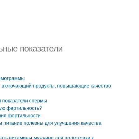
ьные показатели
ермограммы
к, включающий продукты, повышающие качество
н показатели спермы
ую фертильность?
ния фертильности
ты питание полезны для улучшения качества
ать витамины мужчине для подготовки к