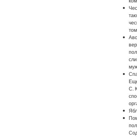
ком
Чес
так
чес
том
Аво
вер
пол
сли
му
Спа
Еще
С. 
спо
орг
Ябл
Пом
пол
Сод