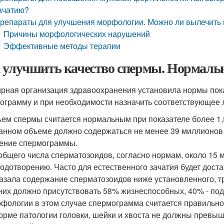
ачатию?
репараты для улучшения морфологии. Можно ли вылечит
Причины морфологических нарушений
Эффективные методы терапии
 улучшить качество спермы. Нормаль
рная организация здравоохранения установила нормы пок
ограмму и при необходимости назначить соответствующее 
ем спермы считается нормальным при показателе более 1,
анном объеме должно содержаться не менее 39 миллионов 
ение спермограммы.
общего числа сперматозоидов, согласно нормам, около 15
одотворению. Часто для естественного зачатия будет дост
азала содержание сперматозоидов ниже установленного, т
них должно присутствовать 58% жизнеспособных, 40% - под
фологии в этом случае спермограмма считается правильной
орме патологии головки, шейки и хвоста не должны превыш