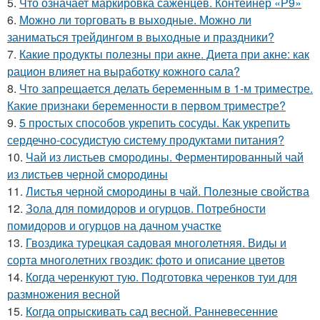
5.
Что означает маркировка саженцев. Контейнер «Р9»
6.
Можно ли торговать в выходные. Можно ли
заниматься трейдингом в выходные и праздники?
7.
Какие продукты полезны при акне. Диета при акне: как
рацион влияет на выработку кожного сала?
8.
Что запрещается делать беременным в 1-м триместре.
Какие признаки беременности в первом триместре?
9.
5 простых способов укрепить сосуды. Как укрепить
сердечно-сосудистую систему продуктами питания?
10.
Чай из листьев смородины. Ферментированный чай
из листьев черной смородины
11.
Листья черной смородины в чай. Полезные свойства
12.
Зола для помидоров и огурцов. Потребности
помидоров и огурцов на дачном участке
13.
Гвоздика турецкая садовая многолетняя. Виды и
сорта многолетних гвоздик: фото и описание цветов
14.
Когда черенкуют тую. Подготовка черенков туи для
размножения весной
15.
Когда опрыскивать сад весной. Ранневесенние