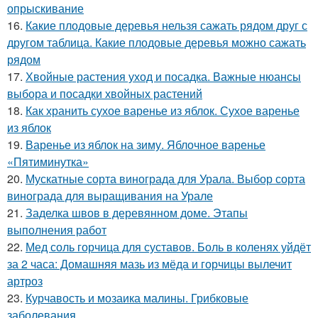
опрыскивание
16.
Какие плодовые деревья нельзя сажать рядом друг с
другом таблица. Какие плодовые деревья можно сажать
рядом
17.
Хвойные растения уход и посадка. Важные нюансы
выбора и посадки хвойных растений
18.
Как хранить сухое варенье из яблок. Сухое варенье
из яблок
19.
Варенье из яблок на зиму. Яблочное варенье
«Пятиминутка»
20.
Мускатные сорта винограда для Урала. Выбор сорта
винограда для выращивания на Урале
21.
Заделка швов в деревянном доме. Этапы
выполнения работ
22.
Мед соль горчица для суставов. Боль в коленях уйдёт
за 2 часа: Домашняя мазь из мёда и горчицы вылечит
артроз
23.
Курчавость и мозаика малины. Грибковые
заболевания