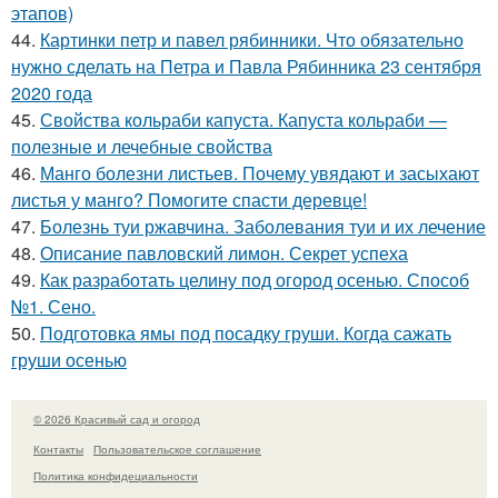
этапов)
44.
Картинки петр и павел рябинники. Что обязательно
нужно сделать на Петра и Павла Рябинника 23 сентября
2020 года
45.
Свойства кольраби капуста. Капуста кольраби —
полезные и лечебные свойства
46.
Манго болезни листьев. Почему увядают и засыхают
листья у манго? Помогите спасти деревце!
47.
Болезнь туи ржавчина. Заболевания туи и их лечение
48.
Описание павловский лимон. Секрет успеха
49.
Как разработать целину под огород осенью. Способ
№1. Сено.
50.
Подготовка ямы под посадку груши. Когда сажать
груши осенью
© 2026 Красивый сад и огород
Контакты
Пользовательское соглашение
Политика конфидециальности