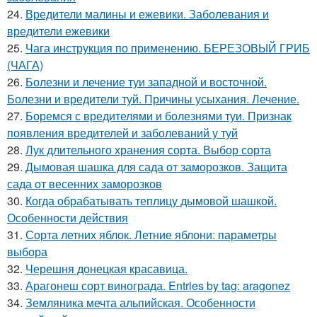
24.
Вредители малины и ежевики. Заболевания и
вредители ежевики
25.
Чага инструкция по применению. БЕРЕЗОВЫЙ ГРИБ
(ЧАГА)
26.
Болезни и лечение туи западной и восточной.
Болезни и вредители туй. Причины усыхания. Лечение.
27.
Боремся с вредителями и болезнями туи. Признак
появления вредителей и заболеваний у туй
28.
Лук длительного хранения сорта. Выбор сорта
29.
Дымовая шашка для сада от заморозков. Защита
сада от весенних заморозков
30.
Когда обрабатывать теплицу дымовой шашкой.
Особенности действия
31.
Сорта летних яблок. Летние яблони: параметры
выбора
32.
Черешня донецкая красавица.
33.
Арагонеш сорт винограда. Entries by tag: aragonez
34.
Земляника мечта альпийская. Особенности