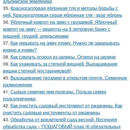
альпийской земляники
35.
Красногалловая яблонная тля и методы борьбы с
ней. Красногалловая серая яблонная тля - враг яблонь
36.
Яблочный компот на зиму с гвоздикой. Яблочный
компот на зиму — рецепты на 3 литровую банку с
вишней, грушей, апельсинами
37.
Как укрывать на зиму хурму. Нужно ли закапывать
инжир и хурму?
38.
Как сделать огород из целины. Огород на целине
39.
Как ухаживать за степной вишней. Выращивание
вишни степной (кустарниковой)
40.
Выращивание гвоздики в открытом грунте. Семенное
размножение
41.
Сырые семечки чем полезны. Польза семян
подсолнечника
42.
Как очистить садовый инструмент от ржавчины. Как
очистить садовые инструменты от ржавчины
43.
Обработка от вредителей сада весной. Весенняя
обработка сада – ПОШАГОВЫЙ план (6 обязательных