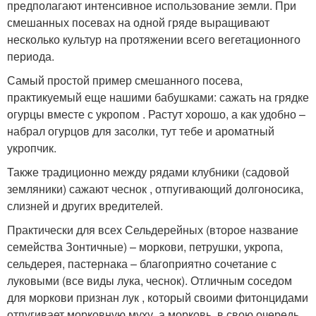
предполагают интенсивное использование земли. При
смешанных посевах на одной гряде выращивают
несколько культур на протяжении всего вегетационного
периода.
Самый простой пример смешанного посева,
практикуемый еще нашими бабушками: сажать на грядке
огурцы вместе с укропом . Растут хорошо, а как удобно –
набрал огурцов для засолки, тут тебе и ароматный
укропчик.
Также традиционно между рядами клубники (садовой
земляники) сажают чеснок , отпугивающий долгоносика,
слизней и других вредителей.
Практически для всех Сельдерейных (второе название
семейства Зонтичные) – моркови, петрушки, укропа,
сельдерея, пастернака – благоприятно сочетание с
луковыми (все виды лука, чеснок). Отличным соседом
для моркови признан лук , который своими фитонцидами
отпугивает морковную муху, а морковь, в свою очередь,