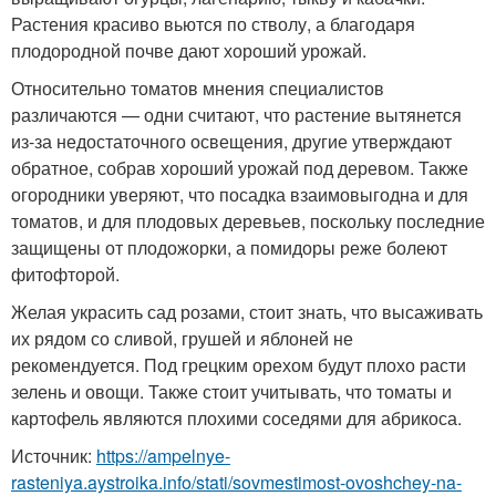
Растения красиво вьются по стволу, а благодаря
плодородной почве дают хороший урожай.
Относительно томатов мнения специалистов
различаются — одни считают, что растение вытянется
из-за недостаточного освещения, другие утверждают
обратное, собрав хороший урожай под деревом. Также
огородники уверяют, что посадка взаимовыгодна и для
томатов, и для плодовых деревьев, поскольку последние
защищены от плодожорки, а помидоры реже болеют
фитофторой.
Желая украсить сад розами, стоит знать, что высаживать
их рядом со сливой, грушей и яблоней не
рекомендуется. Под грецким орехом будут плохо расти
зелень и овощи. Также стоит учитывать, что томаты и
картофель являются плохими соседями для абрикоса.
Источник:
https://ampelnye-
rasteniya.aystroika.info/stati/sovmestimost-ovoshchey-na-