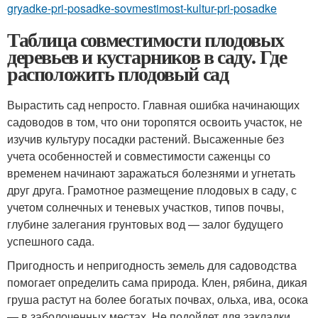
gryadke-pri-posadke-sovmestimost-kultur-pri-posadke
Таблица совместимости плодовых
деревьев и кустарников в саду. Где
расположить плодовый сад
Вырастить сад непросто. Главная ошибка начинающих
садоводов в том, что они торопятся освоить участок, не
изучив культуру посадки растений. Высаженные без
учета особенностей и совместимости саженцы со
временем начинают заражаться болезнями и угнетать
друг друга. Грамотное размещение плодовых в саду, с
учетом солнечных и теневых участков, типов почвы,
глубине залегания грунтовых вод — залог будущего
успешного сада.
Пригодность и непригодность земель для садоводства
помогает определить сама природа. Клен, рябина, дикая
груша растут на более богатых почвах, ольха, ива, осока
— в заболоченных местах. Не подойдет для закладки