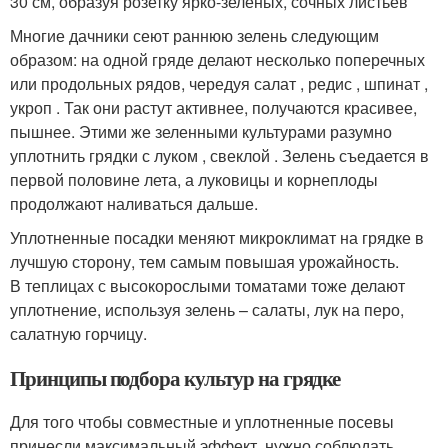
30 см, образуя розетку ярко-зеленых, сочных листьев
Многие дачники сеют раннюю зелень следующим
образом: на одной гряде делают несколько поперечных
или продольных рядов, чередуя салат , редис , шпинат ,
укроп . Так они растут активнее, получаются красивее,
пышнее. Этими же зеленными культурами разумно
уплотнить грядки с луком , свеклой . Зелень съедается в
первой половине лета, а луковицы и корнеплоды
продолжают наливаться дальше.
Уплотненные посадки меняют микроклимат на грядке в
лучшую сторону, тем самым повышая урожайность.
В теплицах с высокорослыми томатами тоже делают
уплотнение, используя зелень – салаты, лук на перо,
салатную горчицу.
Принципы подбора культур на грядке
Для того чтобы совместные и уплотненные посевы
принесли максимальный эффект, нужно соблюдать