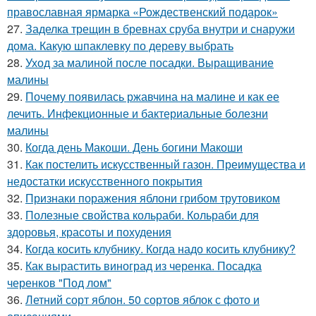
православная ярмарка «Рождественский подарок»
27.
Заделка трещин в бревнах сруба внутри и снаружи
дома. Какую шпаклевку по дереву выбрать
28.
Уход за малиной после посадки. Выращивание
малины
29.
Почему появилась ржавчина на малине и как ее
лечить. Инфекционные и бактериальные болезни
малины
30.
Когда день Макоши. День богини Макоши
31.
Как постелить искусственный газон. Преимущества и
недостатки искусственного покрытия
32.
Признаки поражения яблони грибом трутовиком
33.
Полезные свойства кольраби. Кольраби для
здоровья, красоты и похудения
34.
Когда косить клубнику. Когда надо косить клубнику?
35.
Как вырастить виноград из черенка. Посадка
черенков "Под лом"
36.
Летний сорт яблон. 50 сортов яблок с фото и