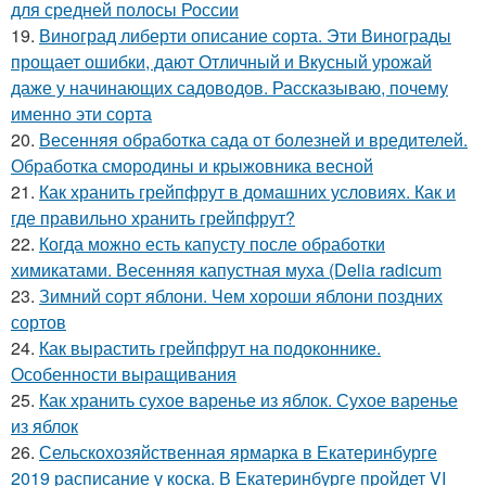
для средней полосы России
19.
Виноград либерти описание сорта. Эти Винограды
прощает ошибки, дают Отличный и Вкусный урожай
даже у начинающих садоводов. Рассказываю, почему
именно эти сорта
20.
Весенняя обработка сада от болезней и вредителей.
Обработка смородины и крыжовника весной
21.
Как хранить грейпфрут в домашних условиях. Как и
где правильно хранить грейпфрут?
22.
Когда можно есть капусту после обработки
химикатами. Весенняя капустная муха (Delia radicum
23.
Зимний сорт яблони. Чем хороши яблони поздних
сортов
24.
Как вырастить грейпфрут на подоконнике.
Особенности выращивания
25.
Как хранить сухое варенье из яблок. Сухое варенье
из яблок
26.
Сельскохозяйственная ярмарка в Екатеринбурге
2019 расписание у коска. В Екатеринбурге пройдет VI