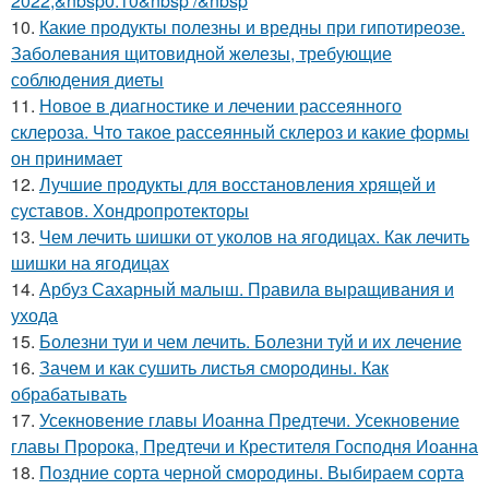
2022,&nbsp0:10&nbsp /&nbsp
10.
Какие продукты полезны и вредны при гипотиреозе.
Заболевания щитовидной железы, требующие
соблюдения диеты
11.
Новое в диагностике и лечении рассеянного
склероза. Что такое рассеянный склероз и какие формы
он принимает
12.
Лучшие продукты для восстановления хрящей и
суставов. Хондропротекторы
13.
Чем лечить шишки от уколов на ягодицах. Как лечить
шишки на ягодицах
14.
Арбуз Сахарный малыш. Правила выращивания и
ухода
15.
Болезни туи и чем лечить. Болезни туй и их лечение
16.
Зачем и как сушить листья смородины. Как
обрабатывать
17.
Усекновение главы Иоанна Предтечи. Усекновение
главы Пророка, Предтечи и Крестителя Господня Иоанна
18.
Поздние сорта черной смородины. Выбираем сорта