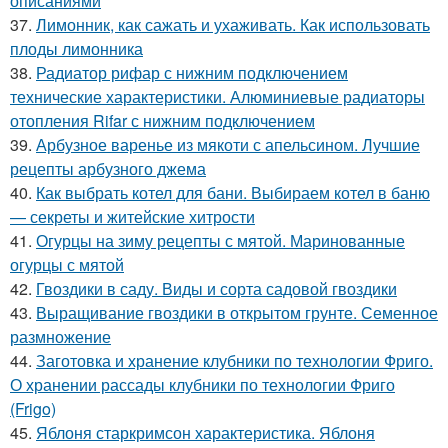
описаниями
37.
Лимонник, как сажать и ухаживать. Как использовать
плоды лимонника
38.
Радиатор рифар с нижним подключением
технические характеристики. Алюминиевые радиаторы
отопления Rifar с нижним подключением
39.
Арбузное варенье из мякоти с апельсином. Лучшие
рецепты арбузного джема
40.
Как выбрать котел для бани. Выбираем котел в баню
— секреты и житейские хитрости
41.
Огурцы на зиму рецепты с мятой. Маринованные
огурцы с мятой
42.
Гвоздики в саду. Виды и сорта садовой гвоздики
43.
Выращивание гвоздики в открытом грунте. Семенное
размножение
44.
Заготовка и хранение клубники по технологии Фриго.
О хранении рассады клубники по технологии Фриго
(Frigo)
45.
Яблоня старкримсон характеристика. Яблоня